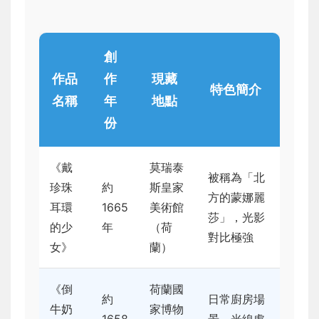
創
作品
作
現藏
特色簡介
名稱
年
地點
份
《戴
莫瑞泰
被稱為「北
珍珠
約
斯皇家
方的蒙娜麗
耳環
1665
美術館
莎」，光影
的少
年
（荷
對比極強
女》
蘭）
《倒
荷蘭國
約
日常廚房場
牛奶
家博物