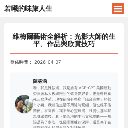
若曦的味旅人生
維梅爾藝術全解析：光影大師的生
平、作品與欣賞技巧
發佈時間：
2026-04-07
陳筱涵
嗨，我是陳筱涵。我是擁有 ACE-CPT 美國運動
委員會私人教練證照的健身愛好者，也是曾經養
死三盆薄荷、現在卻擁有整座「陽台叢林」的都
市小農。我相信生活不用隨時緊繃，但也絕不能
隨便。在這裡，我不熬心靈雞湯，只提供那些我
親身試錯後、真正能落地的生活實戰攻略——無
論是為了多吃一塊雞排而練的深蹲，還是為了在
混亂關係中找回自我的對話練習。