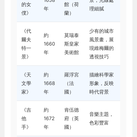
1658
景，光線處
的女
館（荷
年
理細膩
僕》
蘭）
《代
少有的城市
約
莫瑞泰
爾夫
風景畫，展
1660
斯皇家
特一
現維梅爾的
年
美術館
景》
透視技巧
《天
約
羅浮宮
描繪科學家
文學
1668
（法
形象，反映
家》
年
國）
時代背景
《吉
約
肯伍德
音樂主題，
他
1672
府（英
色彩豐富
手》
年
國）