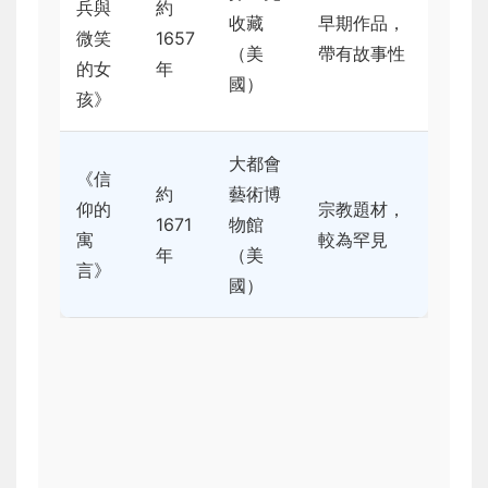
兵與
約
收藏
早期作品，
微笑
1657
（美
帶有故事性
的女
年
國）
孩》
大都會
《信
約
藝術博
仰的
宗教題材，
1671
物館
寓
較為罕見
年
（美
言》
國）