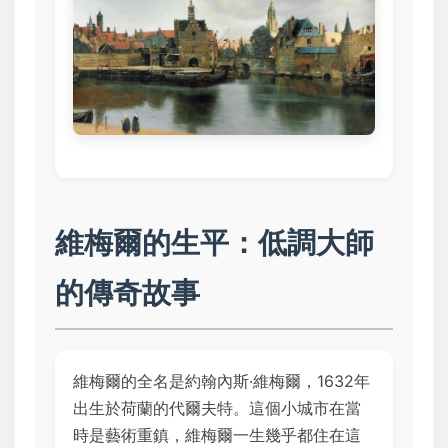
維梅爾的生平：低調大師
的傳奇故事
維梅爾的全名是約翰內斯·維梅爾，1632年
出生於荷蘭的代爾夫特。這個小城市在當
時是藝術重鎮，維梅爾一生幾乎都住在這