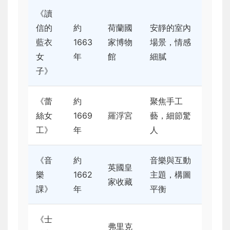
《讀
信的
約
荷蘭國
安靜的室內
藍衣
1663
家博物
場景，情感
女
年
館
細膩
子》
《蕾
約
聚焦手工
絲女
1669
羅浮宮
藝，細節驚
工》
年
人
《音
約
音樂與互動
英國皇
樂
1662
主題，構圖
家收藏
課》
年
平衡
《士
弗里克