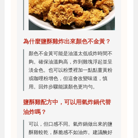
為什麼鹽酥雞炸出來顏色不金黃？
顏色不金黃可能是油溫太低或炸時間不
夠。確保油溫夠高，炸到雞塊浮起並呈
淡金色。也可以粉漿裡加一點點薑黃粉
或咖哩粉增色，但這會改變味道，慎
用。回炸步驟能讓顏色更均勻。
鹽酥雞配方中，可以用氣炸鍋代替
油炸嗎？
可以，但口感不同。氣炸鍋做出來的鹽
酥雞較乾，酥脆感不如油炸。建議醃好