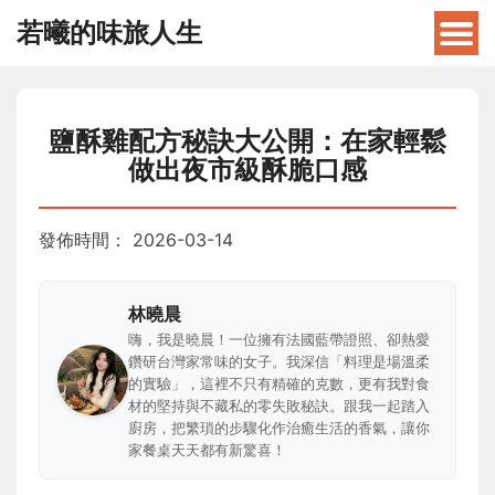
若曦的味旅人生
鹽酥雞配方秘訣大公開：在家輕鬆
做出夜市級酥脆口感
發佈時間：
2026-03-14
林曉晨
嗨，我是曉晨！一位擁有法國藍帶證照、卻熱愛
鑽研台灣家常味的女子。我深信「料理是場溫柔
的實驗」，這裡不只有精確的克數，更有我對食
材的堅持與不藏私的零失敗秘訣。跟我一起踏入
廚房，把繁瑣的步驟化作治癒生活的香氣，讓你
家餐桌天天都有新驚喜！