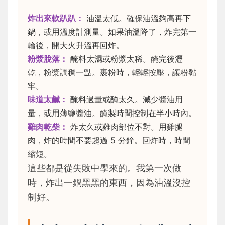
炸出來軟趴趴：
油溫太低。確保油溫夠高再下
鍋，或用溫度計測量。如果油溫降了，炸完第一
輪後，開大火升溫再回炸。
粉漿脫落：
醃料太濕或粉漿太稀。醃完後瀝
乾，粉漿調稠一點。裹粉時，輕輕按壓，讓粉黏
牢。
味道太鹹：
醃料過量或醃太久。減少醬油用
量，或用薄鹽醬油。醃製時間控制在半小時內。
雞肉乾柴：
炸太久或雞肉部位不對。用雞腿
肉，炸的時間不要超過 5 分鐘。回炸時，時間
縮短。
這些都是從失敗中學來的。我第一次做
時，炸出一鍋黑黑的東西，因為油溫沒控
制好。