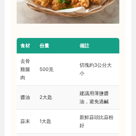
食材
份量
備註
去骨
切塊約3公分大
雞腿
500克
小
肉
建議用薄鹽醬
醬油
2大匙
油，避免過鹹
新鮮蒜頭比蒜粉
蒜末
1大匙
好