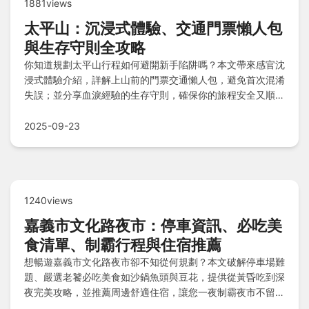
1881views
太平山：沉浸式體驗、交通門票懶人包
與生存守則全攻略
你知道規劃太平山行程如何避開新手陷阱嗎？本文帶來感官沈
浸式體驗介紹，詳解上山前的門票交通懶人包，避免首次混淆
失誤；並分享血淚經驗的生存守則，確保你的旅程安全又順
暢，快來獲取完整實用指南吧！
2025-09-23
1240views
嘉義市文化路夜市：停車資訊、必吃美
食清單、制霸行程與住宿推薦
想暢遊嘉義市文化路夜市卻不知從何規劃？本文破解停車場難
題、嚴選老饕必吃美食如沙鍋魚頭與豆花，提供從黃昏吃到深
夜完美攻略，並推薦周邊舒適住宿，讓您一夜制霸夜市不留遺
憾！