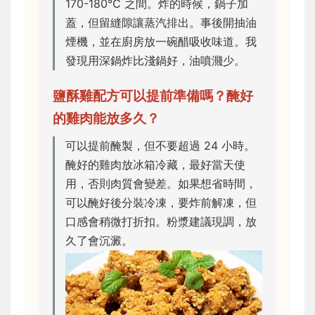
170-180°C 之間。炸的時候，鍋子加
蓋，但留縫隙讓蒸汽排出。事後開抽油
煙機，並在廚房放一碗醋吸收味道。我
發現用深鍋炸比淺鍋好，油噴濺少。
鹽酥雞配方可以提前準備嗎？醃好
的雞肉能放多久？
可以提前醃製，但不要超過 24 小時。
醃好的雞肉放冰箱冷藏，最好當天使
用，否則肉質會變差。如果想省時間，
可以醃好後分裝冷凍，要炸前解凍，但
口感會稍微打折扣。粉漿建議現調，放
久了會沉澱。