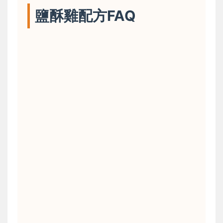
鹽酥雞配方FAQ