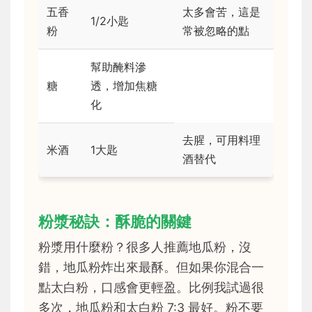
五香
太多會苦，這是
1/2小匙
粉
常被忽略的點
幫助醃料滲
糖
透，增加焦糖
化
去腥，可用料理
米酒
1大匙
酒替代
粉漿秘訣：酥脆的關鍵
粉漿用什麼粉？很多人推薦地瓜粉，沒
錯，地瓜粉炸出來最酥。但如果你混合一
點太白粉，口感會更輕盈。比例我試過很
多次，地瓜粉和太白粉 7:3 最好。粉不要