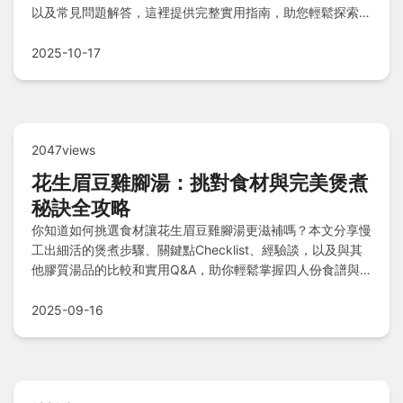
以及常見問題解答，這裡提供完整實用指南，助您輕鬆探索這
片自然美景，確保旅程安全又難忘！
2025-10-17
2047views
花生眉豆雞腳湯：挑對食材與完美煲煮
秘訣全攻略
你知道如何挑選食材讓花生眉豆雞腳湯更滋補嗎？本文分享慢
工出細活的煲煮步驟、關鍵點Checklist、經驗談，以及與其
他膠質湯品的比較和實用Q&A，助你輕鬆掌握四人份食譜與
成功秘訣。
2025-09-16