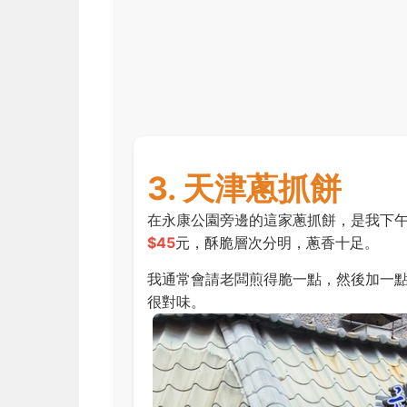
3. 天津蔥抓餅
在永康公園旁邊的這家蔥抓餅，是我下
$45
元，酥脆層次分明，蔥香十足。
我通常會請老闆煎得脆一點，然後加一
很對味。