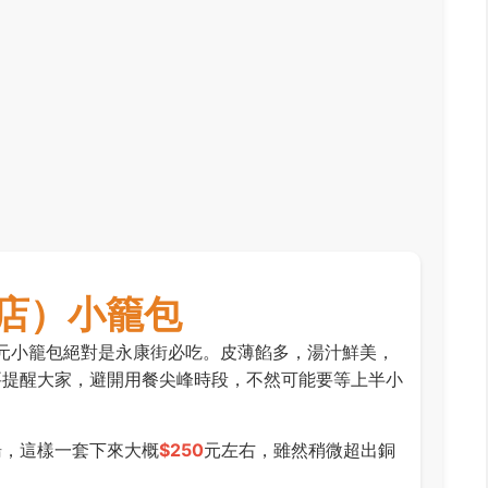
本店）小籠包
元小籠包絕對是永康街必吃。皮薄餡多，湯汁鮮美，
要提醒大家，避開用餐尖峰時段，不然可能要等上半小
湯，這樣一套下來大概
$250
元左右，雖然稍微超出銅