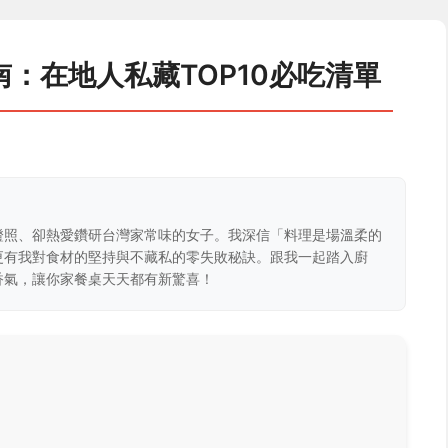
：在地人私藏TOP10必吃清單
證照、卻熱愛鑽研台灣家常味的女子。我深信「料理是場溫柔的
更有我對食材的堅持與不藏私的零失敗秘訣。跟我一起踏入廚
香氣，讓你家餐桌天天都有新驚喜！