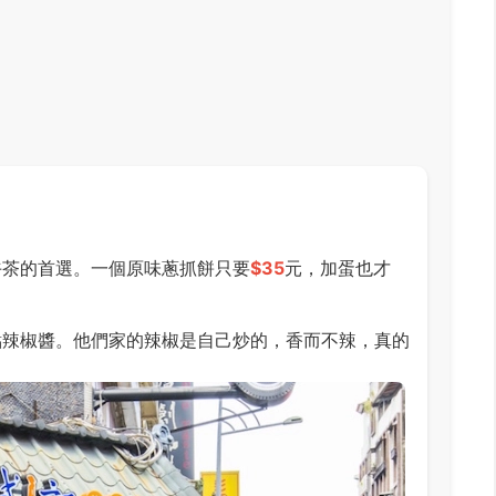
午茶的首選。一個原味蔥抓餅只要
$35
元，加蛋也才
點辣椒醬。他們家的辣椒是自己炒的，香而不辣，真的