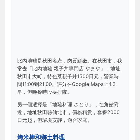
比內地雞是秋田名產，肉質鮮嫩。在秋田市，我
常去「比內地雞 親子丼専門店 やまや」，地址
秋田市大町，特色菜親子丼1500日元，營業時
間11:00到21:00。評分在Google Maps上4.2
星，但晚餐時段要排隊。
另一個選擇是「地雞料理 さとり」，在角館附
近，地址秋田縣仙北市，價格稍貴，套餐2000
日元起，但環境安靜，適合家庭。
烤米棒和鄉土料理