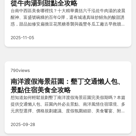
從牛肉湯到甜點全攻略
台南中西區美食哪裡找？十大精華囊括六千泓佐牛肉湯的凌晨
醒神、富盛號碗粿的百年Q彈，還有城邊真味炒鱔魚的酸甜誘
惑，甜品如修安扁擔豆花黑糖香襲與義豐冬瓜工廠古早救贖怎
能錯過？搭配避開人潮攻略與在地人終極三問，一次掌握府城
美味秘笈！
2025-11-05
790views
南洋渡假海景莊園：墾丁交通懶人包、
景點住宿美食全攻略
想知道如何輕鬆規劃墾丁南洋渡假海景莊園完美假期嗎？本篇
提供交通懶人包、莊園內外必去景點、南洋風情住宿環境、多
元房型選擇、價格規劃建議、度假氛圍細節、美食饗宴、附近
景點精華及Q&A解惑，一次滿足您的度假需求！
2025-09-28