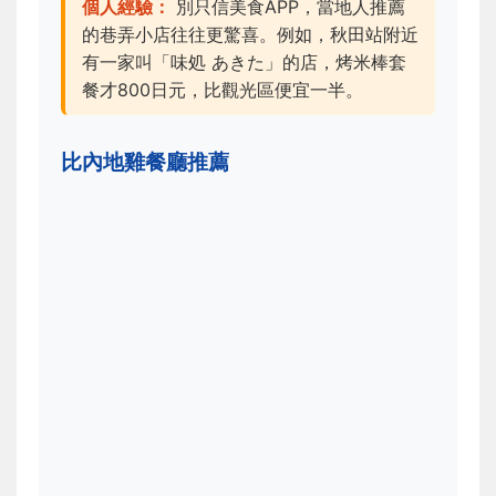
個人經驗：
別只信美食APP，當地人推薦
的巷弄小店往往更驚喜。例如，秋田站附近
有一家叫「味処 あきた」的店，烤米棒套
餐才800日元，比觀光區便宜一半。
比內地雞餐廳推薦