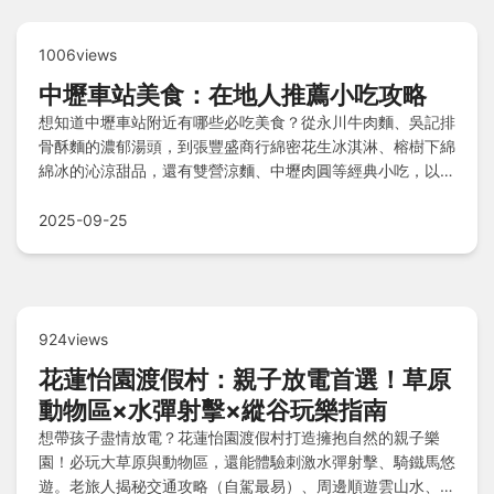
1006views
中壢車站美食：在地人推薦小吃攻略
想知道中壢車站附近有哪些必吃美食？從永川牛肉麵、吳記排
骨酥麵的濃郁湯頭，到張豐盛商行綿密花生冰淇淋、榕樹下綿
綿冰的沁涼甜品，還有雙營涼麵、中壢肉圓等經典小吃，以及
簡師傅麻辣臭豆腐的過癮滋味，不論鹹食點心到飯後甜品，一
站收羅桃園人氣老店美味，帶你吃遍車站周邊銅板美食！
2025-09-25
924views
花蓮怡園渡假村：親子放電首選！草原
動物區×水彈射擊×縱谷玩樂指南
想帶孩子盡情放電？花蓮怡園渡假村打造擁抱自然的親子樂
園！必玩大草原與動物區，還能體驗刺激水彈射擊、騎鐵馬悠
遊。老旅人揭秘交通攻略（自駕最易）、周邊順遊雲山水、立