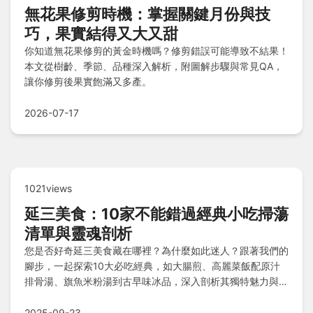
無花果修剪時機：掌握關鍵月份與技
巧，果實結得又大又甜
你知道無花果修剪的黃金時機嗎？修剪錯誤可能導致不結果！
本文從樹齡、季節、品種深入解析，附圖解步驟與常見QA，
讓你修剪後果實飽滿又多產。
2026-07-17
1021views
延三美食：10家不能錯過經典小吃掃蕩
清單與靈魂剖析
您是否好奇延三美食藏在哪裡？為什麼如此迷人？跟著我們的
腳步，一起探索10大必吃經典，如大腸煎、高麗菜飯配原汁
排骨湯、旗魚米粉湯到古早味冰品，深入剖析其獨特魅力與靈
魂；從總結精華到清單懶人包，還有Q&A快問快答，帶您一
網打盡這隱藏美食天堂的精彩奧秘！
2025-09-23