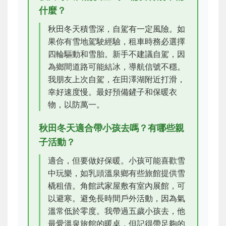
什麼？
秋田冬天積雪深，自駕有一定風險。如
果你有雪地駕駛經驗，租車時務必選擇
四輪驅動和雪胎。新手不建議自駕，因
為鄉間道路可能結冰，導航信號不穩。
我朋友上次自駕，在田澤湖附近打滑，
幸好速度慢。最好預備鏟子和保暖衣
物，以防萬一。
秋田冬天適合帶小孩去嗎？有哪些親
子活動？
適合，但要做好保暖。小孩可能喜歡雪
中玩樂，如乳頭溫泉鄉有些旅館提供雪
橇租借。角館武家屋敷有室內展館，可
以避寒。避免長時間戶外活動，因為氣
溫常低於零度。我帶過五歲小孩去，他
最愛溫泉旅館的暖桌，但記得帶足夠的