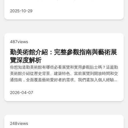
川漁場摸蜆，再推薦055龍蝦、月廬食堂等在地美食。常見
QA解答寵物政策、泳池開放及優惠門票疑問，規劃花蓮縱谷
2025-10-29
之旅就從怡園開始！
487views
勤美術館介紹：完整參觀指南與藝術展
覽深度解析
你想知道勤美術館有哪些必看展覽和實用參觀貼士嗎？這篇勤
美術館介紹從歷史背景、建築特色、當前展覽到開放時間和交
通指南，全面覆蓋藝術愛好者的需求。我們還加入個人經驗分
享和常見問題解答，幫助你規劃完美藝術之旅。
2026-04-07
248views