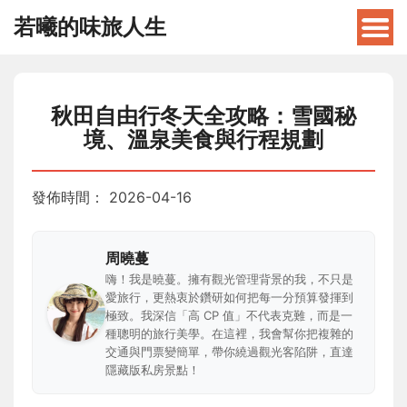
若曦的味旅人生
秋田自由行冬天全攻略：雪國秘
境、溫泉美食與行程規劃
發佈時間：
2026-04-16
周曉蔓
嗨！我是曉蔓。擁有觀光管理背景的我，不只是
愛旅行，更熱衷於鑽研如何把每一分預算發揮到
極致。我深信「高 CP 值」不代表克難，而是一
種聰明的旅行美學。在這裡，我會幫你把複雜的
交通與門票變簡單，帶你繞過觀光客陷阱，直達
隱藏版私房景點！