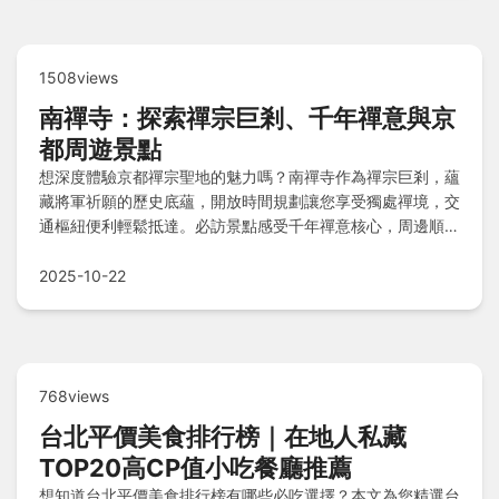
1508views
南禪寺：探索禪宗巨剎、千年禪意與京
都周遊景點
想深度體驗京都禪宗聖地的魅力嗎？南禪寺作為禪宗巨剎，蘊
藏將軍祈願的歷史底蘊，開放時間規劃讓您享受獨處禪境，交
通樞紐便利輕鬆抵達。必訪景點感受千年禪意核心，周邊順遊
哲學之道、平安神宮等名勝，住宿推薦靜謐飯店與京町家，品
嚐寺院周邊味覺禪意，旅人貼心叮嚀助您順暢遊覽。
2025-10-22
768views
台北平價美食排行榜｜在地人私藏
TOP20高CP值小吃餐廳推薦
想知道台北平價美食排行榜有哪些必吃選擇？本文為您精選台