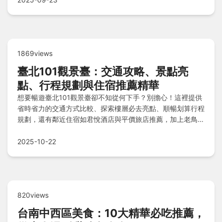
1869views
臺北101觀景臺：交通攻略、景點亮
點、行程規劃與住宿推薦精華
想要暢遊臺北101觀景臺卻不知從何下手？別擔心！這裡提供
省時省力的交通方式比較、探索樓層必去亮點、順暢划算行程
規劃，還有鄰近住宿如君悅酒店與平價旅店推薦，加上老鳥經
驗談注意事項和常見Q&A解答，一次搞定所有攻略，讓您輕
鬆玩轉臺北地標！
2025-10-22
820views
台南中西區美食：10大精華必吃推薦，