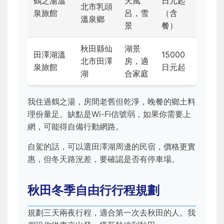
鶴之湯溫
天風
日元起
北市乳頭
泉旅館
呂，雪
（含
溫泉鄉
景
餐）
秋田縣仙
湖景
田澤湖溫
15000
北市田澤
房，適
泉旅館
日元起
湖
合家庭
我住過鶴之湯，房間老舊但乾淨，晚餐的鄉土料
理份量足。缺點是Wi-Fi信號弱，如果你需要上
網，可能得自備行動網路。
自駕的話，可以選田澤湖周邊的民宿，價格更實
惠，但冬天路況差，要確認是否有停車場。
秋田冬季自由行行程規劃
規劃三天兩夜行程，適合第一次去秋田的人。我