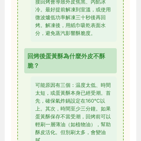
接回烤會導致外皮焦黑、內餡冰
冷。最好提前解凍到室溫，或使用
微波爐低功率解凍三十秒後再回
烤。解凍後，用紙巾吸乾表面水
分，避免蒸汽影響酥脆度。
回烤後蛋黃酥為什麼外皮不酥
脆？
可能原因有三個：温度太低、時間
太短，或蛋黃酥本身已經受潮。首
先，確保氣炸鍋設定在160°C以
上。其次，時間至少三分鐘。如果
蛋黃酥保存不當受潮，回烤前可以
輕刷一層薄油（如植物油），幫助
酥皮活化。但別刷太多，會變油
膩。