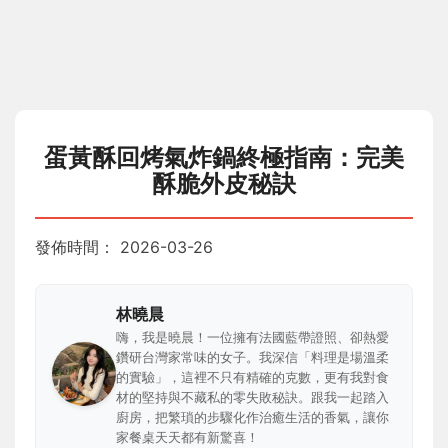
蛋黃酥回烤氣炸鍋終極指南：完美
酥脆外皮秘訣
發佈時間：
2026-03-26
林曉晨
嗨，我是曉晨！一位擁有法國藍帶證照、卻熱愛
鑽研台灣家常味的女子。我深信「料理是場溫柔
的實驗」，這裡不只有精確的克數，更有我對食
材的堅持與不藏私的零失敗秘訣。跟我一起踏入
廚房，把繁瑣的步驟化作治癒生活的香氣，讓你
家餐桌天天都有新驚喜！