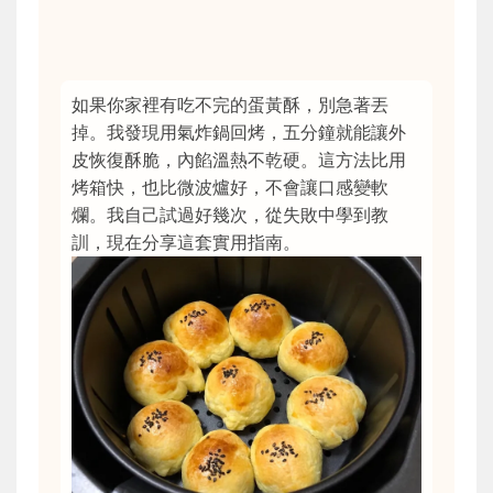
如果你家裡有吃不完的蛋黃酥，別急著丟
掉。我發現用氣炸鍋回烤，五分鐘就能讓外
皮恢復酥脆，內餡溫熱不乾硬。這方法比用
烤箱快，也比微波爐好，不會讓口感變軟
爛。我自己試過好幾次，從失敗中學到教
訓，現在分享這套實用指南。