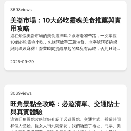
3698views
美崙市場：10大必吃靈魂美食推薦與實
用攻略
還在煩惱美崙市場的美食選擇嗎？跟著老饕帶路，一次掌握
10個必吃靈魂小吃，包括阿嬤手工蔥油餅、老字號阿婆碗粿
與阿珠姨麻糬！營業時間提醒早起的鳥兒有蟲吃，否則只能看
著空盤流淚；停車雖是場硬仗，但衝向美食的成就感無價。還
有Q&A快問快答幫你解惑，快來規劃你的美食冒險吧！
2025-09-29
3069views
旺角景點全攻略：必遊清單、交通貼士
與真實體驗
這篇旺角景點攻略詳細介紹了必遊景點、交通方式、營業時間
和個人體驗。從女人街到朗豪坊，我們涵蓋了地址、門票、美