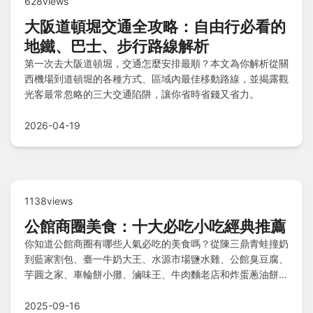
628views
大阪道頓堀交通全攻略：自由行必看的
地鐵、巴士、步行路線解析
第一次去大阪道頓堀，交通怎麼安排最順？本文為你解析從關
西機場到道頓堀的各種方式、區域內最佳移動路線，並揭露觀
光客最常忽略的三大交通陷阱，讓你省時省錢又省力。
2026-04-19
1138views
公館商圈美食：十大必吃小吃經典推薦
你知道公館商圈有哪些人氣必吃的美食嗎？從陳三鼎青蛙撞奶
到藍家割包、臺一牛奶大王、水源市場鹽水雞、公館臭豆腐、
芋圓之家、車輪餅小攤、滷味王、牛肉麵老店和炸蛋蔥油餅，
這些在地經典小吃匯聚公館精華，帶來滿滿台灣味，絕對是饕
客探索的首選熱點！
2025-09-16