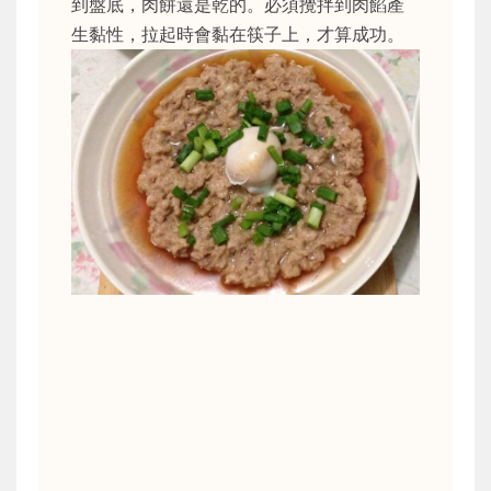
到盤底，肉餅還是乾的。必須攪拌到肉餡產
生黏性，拉起時會黏在筷子上，才算成功。