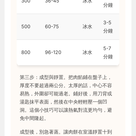
300
36-45
冰水
分鐘
3-5
500
60-75
冰水
分鐘
5-7
800
96-120
冰水
分鐘
第三步：成型與靜置。把肉餡鋪在盤子上，
厚度不要超過兩公分。太厚的話，中心不容
易熟，外圍卻可能過老。鋪好後，用刀背或
湯匙抹平表面，然後在中央輕輕壓一個凹
洞。這個小技巧可以讓熱氣對流更均勻，避
免中間隆起。
成型後，別急著蒸。讓肉餅在室溫靜置十到