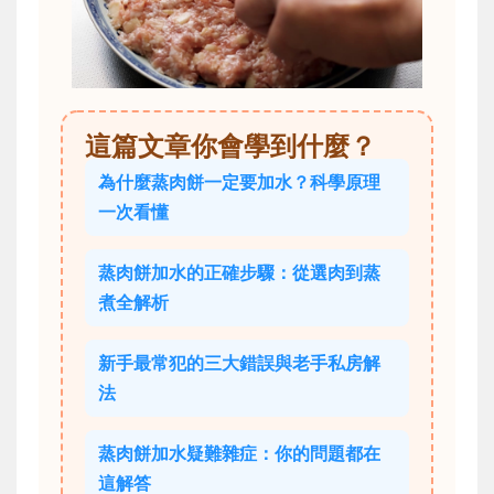
這篇文章你會學到什麼？
為什麼蒸肉餅一定要加水？科學原理
一次看懂
蒸肉餅加水的正確步驟：從選肉到蒸
煮全解析
新手最常犯的三大錯誤與老手私房解
法
蒸肉餅加水疑難雜症：你的問題都在
這解答