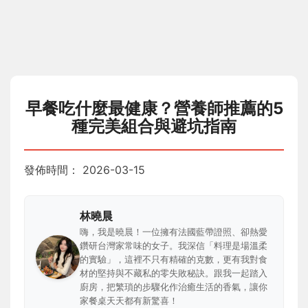
早餐吃什麼最健康？營養師推薦的5
種完美組合與避坑指南
發佈時間：
2026-03-15
林曉晨
嗨，我是曉晨！一位擁有法國藍帶證照、卻熱愛
鑽研台灣家常味的女子。我深信「料理是場溫柔
的實驗」，這裡不只有精確的克數，更有我對食
材的堅持與不藏私的零失敗秘訣。跟我一起踏入
廚房，把繁瑣的步驟化作治癒生活的香氣，讓你
家餐桌天天都有新驚喜！