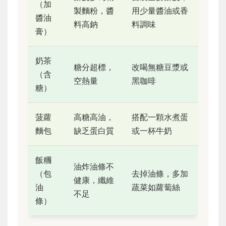
（加
製麵粉，醬
用少量醬油或香
醬油
料高鈉
料調味
膏）
奶茶
糖分超標，
改喝無糖豆漿或
（含
空熱量
黑咖啡
糖）
菠蘿
高糖高油，
搭配一顆水煮蛋
麵包
缺乏蛋白質
或一杯牛奶
飯糰
油炸油條不
（包
去掉油條，多加
健康，纖維
油
蔬菜如蘿蔔絲
不足
條）