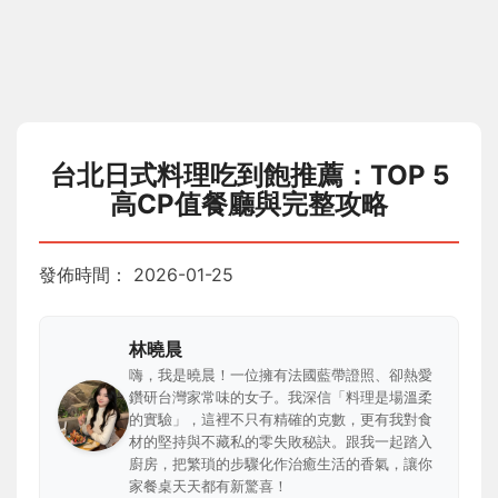
台北日式料理吃到飽推薦：TOP 5
高CP值餐廳與完整攻略
發佈時間：
2026-01-25
林曉晨
嗨，我是曉晨！一位擁有法國藍帶證照、卻熱愛
鑽研台灣家常味的女子。我深信「料理是場溫柔
的實驗」，這裡不只有精確的克數，更有我對食
材的堅持與不藏私的零失敗秘訣。跟我一起踏入
廚房，把繁瑣的步驟化作治癒生活的香氣，讓你
家餐桌天天都有新驚喜！