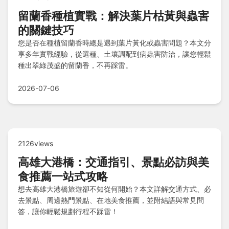
留蘭香種植實戰：解決葉片枯黃與蟲害
的關鍵技巧
您是否在種植留蘭香時總是遇到葉片黃化或蟲害問題？本文分
享多年實戰經驗，從選種、土壤調配到病蟲害防治，讓您輕鬆
種出翠綠茂盛的留蘭香，不再踩雷。
2026-07-06
2126views
高雄大港橋：交通指引、景點必訪與美
食推薦一站式攻略
想去高雄大港橋旅遊卻不知從何開始？本文詳解交通方式、必
去景點、周邊熱門景點、在地美食推薦，並附結語與常見問
答，讓你輕鬆規劃行程不踩雷！