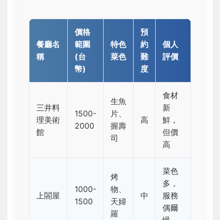
價格
預
餐廳名
範圍
特色
約
個人
稱
(台
菜色
難
評價
幣)
度
食材
生魚
三井料
新
1500-
片、
理美術
高
鮮，
2000
握壽
館
但價
司
高
菜色
烤
多，
1000-
物、
上閤屋
中
服務
1500
天婦
偶爾
羅
慢