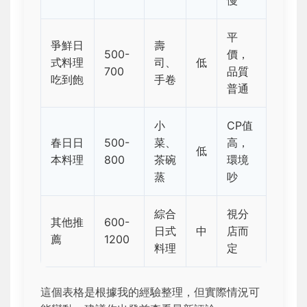
平
爭鮮日
壽
500-
價，
式料理
司、
低
700
品質
吃到飽
手卷
普通
小
CP值
春日日
500-
菜、
高，
低
本料理
800
茶碗
環境
蒸
吵
綜合
視分
其他推
600-
日式
中
店而
薦
1200
料理
定
這個表格是根據我的經驗整理，但實際情況可