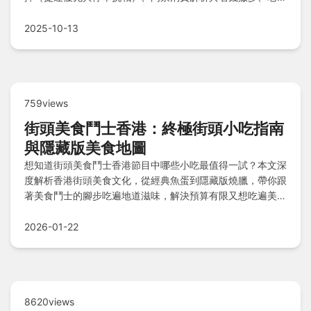
咸宜到刺激尖叫的設施分級推薦、室內避暑點、美食補給站、
周邊住宿建議，以及實用注意事項和Q&A解答，讓你一次掌
2025-10-13
握所有細節，輕鬆規劃完美親子之旅！
759views
街頭美食鬥士香港：終極街頭小吃指南
與隱藏版美食地圖
想知道街頭美食鬥士香港節目中哪些小吃最值得一試？本文深
度解析香港街頭美食文化，從經典魚蛋到隱藏版燒臘，帶你跟
著美食鬥士的腳步吃遍地道滋味，解決預算有限又想吃遍美食
的煩惱。
2026-01-22
8620views