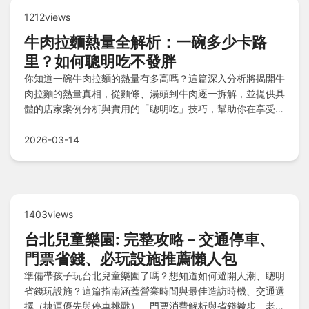
1212views
牛肉拉麵熱量全解析：一碗多少卡路
里？如何聰明吃不發胖
你知道一碗牛肉拉麵的熱量有多高嗎？這篇深入分析將揭開牛
肉拉麵的熱量真相，從麵條、湯頭到牛肉逐一拆解，並提供具
體的店家案例分析與實用的「聰明吃」技巧，幫助你在享受美
味的同時，輕鬆做好熱量管理。
2026-03-14
1403views
台北兒童樂園: 完整攻略 – 交通停車、
門票省錢、必玩設施推薦懶人包
準備帶孩子玩台北兒童樂園了嗎？想知道如何避開人潮、聰明
省錢玩設施？這篇指南涵蓋營業時間與最佳造訪時機、交通選
擇（捷運優先與停車挑戰）、門票消費解析與省錢撇步、老少