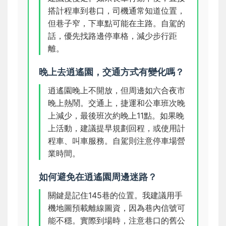
搭計程車到巷口，司機通常知道位置，
但巷子窄，下車點可能在主路。自駕的
話，優先找路邊停車格，減少步行距
離。
晚上去逍遙園，交通方式有變化嗎？
逍遙園晚上不開放，但周邊如六合夜市
晚上熱鬧。交通上，捷運和公車班次晚
上減少，最後班次約晚上11點。如果晚
上活動，建議提早規劃回程，或使用計
程車、叫車服務。自駕則注意停車場營
業時間。
如何避免在逍遙園周邊迷路？
關鍵是記住145巷的位置。我建議用手
機地圖預載離線圖資，因為巷內信號可
能不穩。實際到場時，注意巷口的舊公