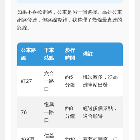
如果不喜歡走路，公車是另一個選擇。高雄公車
網路發達，但路線複雜，我整理了幾條最直達的
路線。
公車路
下車
步行
備註
線
站點
時間
六合
約5
班次較多，從高
紅27
一路
分鐘
雄車站出發
口
復興
約8
經過多個景點，
76
一路
分鐘
適合順遊
口
信義
168環
約10
覆蓋範圍廣，但