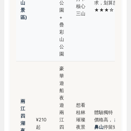
山
公
求，划算度
核心
景
園
★★★☆
三山
區)
+
疊
彩
山
公
園
豪
華
遊
船
夜
兩
遊
想看
江
兩
桂林
體驗獨特，
四
¥210
江
璀璨
價格高，
象
湖
起
四
夜景
鼻山
停留短
夜