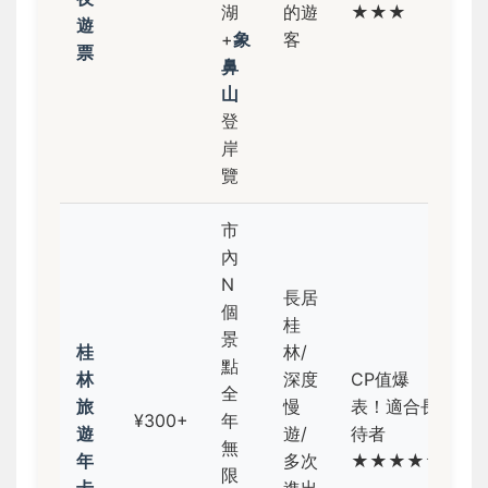
湖
的遊
★★★
遊
+
象
客
票
鼻
山
登
岸
覽
市
內
N
長居
個
桂
景
桂
林/
點
林
深度
CP值爆
全
旅
慢
表！適合長
¥300+
年
遊
遊/
待者
無
年
多次
★★★★★
限