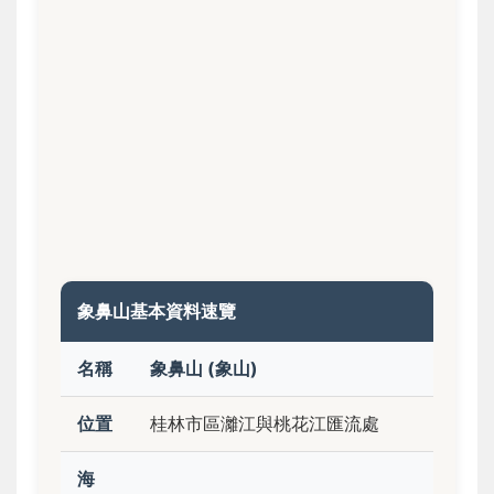
象鼻山基本資料速覽
名稱
象鼻山 (象山)
位置
桂林市區灕江與桃花江匯流處
海