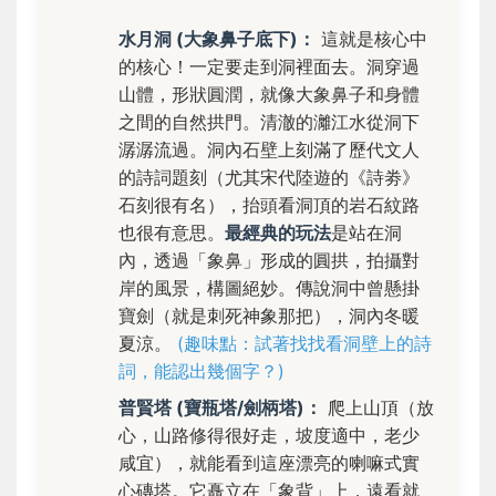
水月洞 (大象鼻子底下)：
這就是核心中
的核心！一定要走到洞裡面去。洞穿過
山體，形狀圓潤，就像大象鼻子和身體
之間的自然拱門。清澈的灕江水從洞下
潺潺流過。洞內石壁上刻滿了歷代文人
的詩詞題刻（尤其宋代陸遊的《詩劵》
石刻很有名），抬頭看洞頂的岩石紋路
也很有意思。
最經典的玩法
是站在洞
內，透過「象鼻」形成的圓拱，拍攝對
岸的風景，構圖絕妙。傳說洞中曾懸掛
寶劍（就是刺死神象那把），洞內冬暖
夏涼。
(趣味點：試著找找看洞壁上的詩
詞，能認出幾個字？)
普賢塔 (寶瓶塔/劍柄塔)：
爬上山頂（放
心，山路修得很好走，坡度適中，老少
咸宜），就能看到這座漂亮的喇嘛式實
心磚塔。它矗立在「象背」上，遠看就