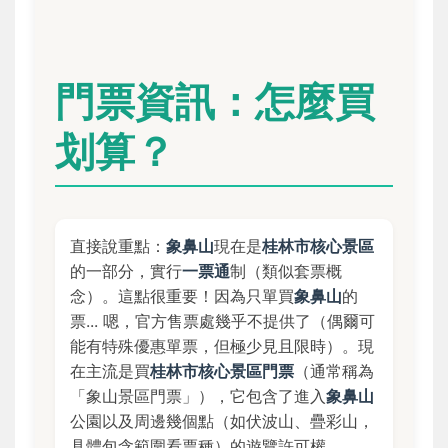
門票資訊：怎麼買
划算？
直接說重點：
象鼻山
現在是
桂林市核心景區
的一部分，實行
一票通
制（類似套票概
念）。這點很重要！因為只單買
象鼻山
的
票... 嗯，官方售票處幾乎不提供了（偶爾可
能有特殊優惠單票，但極少見且限時）。現
在主流是買
桂林市核心景區門票
（通常稱為
「象山景區門票」），它包含了進入
象鼻山
公園以及周邊幾個點（如伏波山、疊彩山，
具體包含範圍看票種）的遊覽許可權。