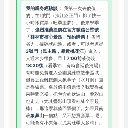
我的親身經驗談：
我第一次去傻傻
的，在1號門（濱江路正門）排了快一
小時隊買票（旺季噩夢）。後來學乖
了，
強烈推薦提前在官方微信公眾號
「桂林市核心景區」預約購票！
省時
省力，掃碼就能進。或者，可以考慮從
3號門（民主路，靠近桃花江）
進入，
人通常少很多。早上
7:00前
或傍晚
18:30後
（看季節，有時會延後清場）
有時能免費進入公園晨練或散步區域，
但要近距離接觸大象鼻子（水月洞）還
是得驗票。至於值不值票價？我覺得如
果時間充裕，把包含的伏波山、疊彩山
也走走（尤其疊彩山頂看桂林全景超
棒），那這票就值回票價了。如果只衝
著
象鼻山
一個點，又不想買套票... 呃，
可能會有小失落（尤其旺季人多時）。