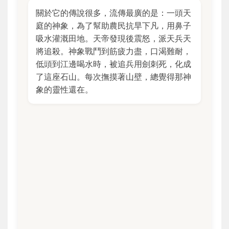
關於它的傳說很多，流傳最廣的是：一頭天
庭的神象，為了幫助農民抗旱下凡，用鼻子
吸水灌溉田地。天帝發現後震怒，派天兵天
將追殺。神象戰鬥到筋疲力盡，口渴難耐，
低頭到江邊喝水時，被追兵用劍刺死，化成
了這座石山。每次撫摸著山壁，總覺得那神
象的靈性還在。