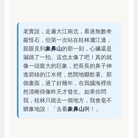
老實說，走遍大江南北，看過無數奇
巖怪石，但第一次站在桂林灕江邊，
親眼見到
象鼻山
的那一刻，心臟還是
漏跳了一拍。這也太像了吧！真的就
像一頭龐大的巨象，把長長的鼻子伸
進碧綠的江水裡，悠閒地啜飲著。那
個畫面，過了好幾年，在我腦海裡依
然清晰得像昨天才發生。如果你問
我，桂林只能去一個地方，我會毫不
猶豫地說：「去看
象鼻山
啊！」