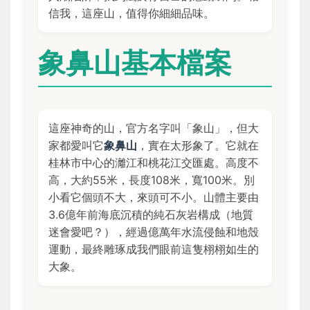
信我，這座山，值得你細細品味。
象鼻山基本檔案
這座神奇的山，官方名字叫「象山」，但大
家都愛叫它
象鼻山
，實在太形象了。它就在
桂林市中心的灕江和桃花江交匯處。高度不
高，大約55米，長度108米，寬100米。別
小看它個頭不大，來頭可不小。山體主要由
3.6億年前海底沉積的純石灰岩構成（地質
迷會愛吧？），經過億萬年水流侵蝕和地殼
運動，最終雕琢成我們眼前這隻栩栩如生的
大象。