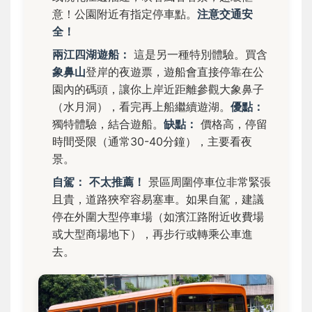
意！公園附近有指定停車點。
注意交通安
全！
兩江四湖遊船：
這是另一種特別體驗。買含
象鼻山
登岸的夜遊票，遊船會直接停靠在公
園內的碼頭，讓你上岸近距離參觀大象鼻子
（水月洞），看完再上船繼續遊湖。
優點：
獨特體驗，結合遊船。
缺點：
價格高，停留
時間受限（通常30-40分鐘），主要看夜
景。
自駕：
不太推薦！
景區周圍停車位非常緊張
且貴，道路狹窄容易塞車。如果自駕，建議
停在外圍大型停車場（如濱江路附近收費場
或大型商場地下），再步行或轉乘公車進
去。