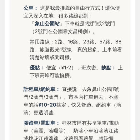
公車：
這是我最推薦的自由行方式！環保便
宜又深入在地。很多路線都到：
「
象山公園站
」下車就是1號門或2號門
（2號門在公園靠文昌橋側）。
常用路線：2路、16路、23路、57路、88
路、旅遊觀光1號線... 真的超多。上車前看
清楚站牌或問司機。
優點：
便宜（¥1-2），班次密。
缺點：
上
下班高峰可能擁擠。
計程車/網約車：
直接說「去象鼻山公園1號
門/2號門/3號門」。市區內打車過去，不塞
車的話
¥10-20
搞定，快又舒適。網約車（滴
滴）更透明些。
腳踏車/電動車：
桂林市區有共享單車/電動
車（美團、哈囉等）。騎著小車沿著濱江路
或桃花江邊溜達，吹著風看著景，超級愜