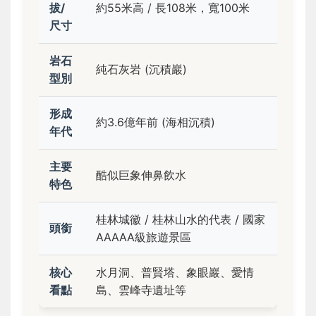
拔/
約55米高 / 長108米，寬100米
尺寸
岩石
純石灰岩 (沉積巖)
型別
形成
約3.6億年前 (海相沉積)
年代
主要
酷似巨象伸鼻飲水
特色
桂林城徽 / 桂林山水的代表 / 國家
頭銜
AAAAA級旅遊景區
核心
水月洞、普賢塔、象眼巖、愛情
看點
島、雲峰寺遺址等