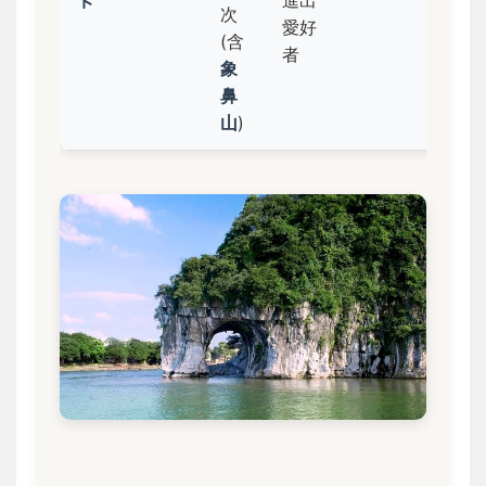
卡
進出
次
愛好
(含
者
象
鼻
山
)