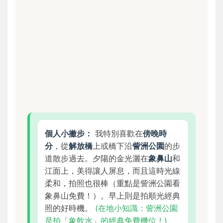
個人小撇步：
我特別喜歡在
傍晚時
分
，從
解放橋
上或橋下沿
訾洲公園
的步
道散步過去。夕陽的金光灑在
象鼻山
和
江面上，美得讓人屏息，而且這時光線
柔和，拍照也很棒（重點是訾洲公園看
象鼻山免費！）。早上則是拍順光經典
照的好時機。
(在地小知識：訾洲公園
是拍「象飲水」的經典免費機位！)