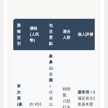
票
包
價格
種
含
適合
(人民
個人評價
型
景
人群
幣)
別
點
象
鼻
山
公
園
單
+
時間
次
伏
最常用！
能
緊、
票
波
滿足首次遊
只想
(象
約 ¥55
山
客基本需
打卡