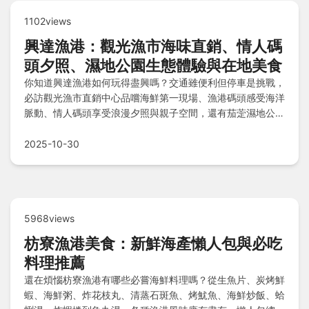
1102views
興達漁港：觀光漁市海味直銷、情人碼
頭夕照、濕地公園生態體驗與在地美食
你知道興達漁港如何玩得盡興嗎？交通雖便利但停車是挑戰，
必訪觀光漁市直銷中心品嚐海鮮第一現場、漁港碼頭感受海洋
脈動、情人碼頭享受浪漫夕照與親子空間，還有茄萣濕地公園
的生態驚喜；順道遊漯底山自然公園等附近景點，美食推薦阿
卿海產攤、福記烤魚乾等在地美味，踩點小提醒助你輕鬆規劃
2025-10-30
完美漁港之旅！
5968views
枋寮漁港美食：新鮮海產懶人包與必吃
料理推薦
還在煩惱枋寮漁港有哪些必嘗海鮮料理嗎？從生魚片、炭烤鮮
蝦、海鮮粥、炸花枝丸、清蒸石斑魚、烤魷魚、海鮮炒飯、蛤