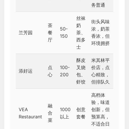
务普通
丝袜
街头风味
茶
奶
50-
浓，奶茶
兰芳园
餐
茶、
150
香浓，但
厅
西多
环境拥挤
士
酥皮
米其林平
点
100-
叉烧
价店，点
添好运
心
200
包、
心精致，
虾饺
但排队久
高档体
验，味道
融
VEA
1000
创意
创新，但
合
Restaurant
以上
套餐
预算高，
菜
不适合日