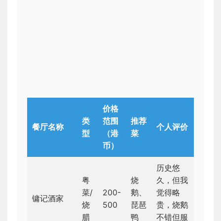
价格
类
范围
推荐
餐厅名称
个人评价
型
（港
菜
币）
历史悠
粤
烧
久，但我
菜/
200-
鹅、
觉得略
镛记酒家
烧
500
琵琶
贵，烧鹅
腊
鸭
不错但服