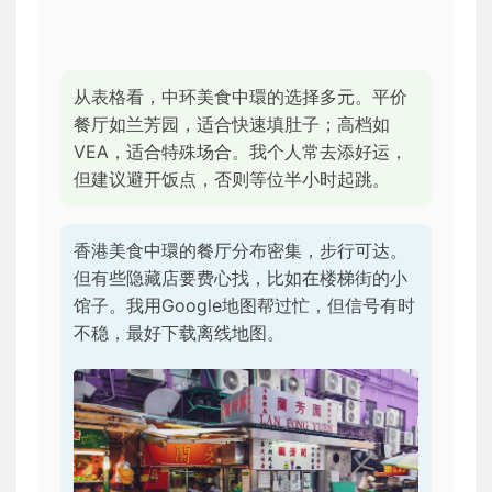
从表格看，中环美食中環的选择多元。平价
餐厅如兰芳园，适合快速填肚子；高档如
VEA，适合特殊场合。我个人常去添好运，
但建议避开饭点，否则等位半小时起跳。
香港美食中環的餐厅分布密集，步行可达。
但有些隐藏店要费心找，比如在楼梯街的小
馆子。我用Google地图帮过忙，但信号有时
不稳，最好下载离线地图。