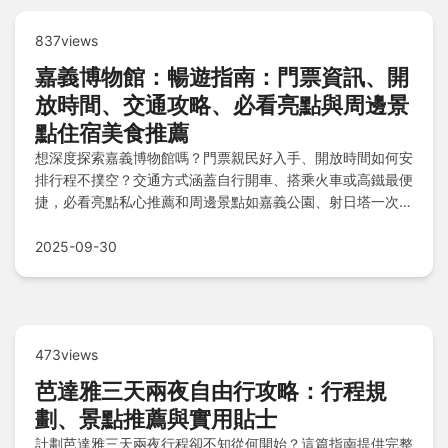
837views
嘉義博物館：暢遊指南：門票資訊、開
放時間、交通攻略、必看亮點與周邊景
點住宿美食推薦
想深度探索嘉義博物館嗎？門票親民好入手、開放時間如何安
排行程不撲空？交通方式涵蓋自行開車、搭乘火車或高鐵最便
捷，必看亮點私心推薦和周邊景點如嘉義公園、射日塔一次打
包，住宿選擇清空旅行等商旅近在咫尺，美食地圖火雞肉飯等
小吃滿足味蕾，讓旅程豐富不無聊！
2025-09-30
473views
芭達雅三天兩夜自由行攻略：行程規
劃、景點推薦與實用貼士
計劃芭達雅三天兩夜行程卻不知從何開始？這篇指南提供完整