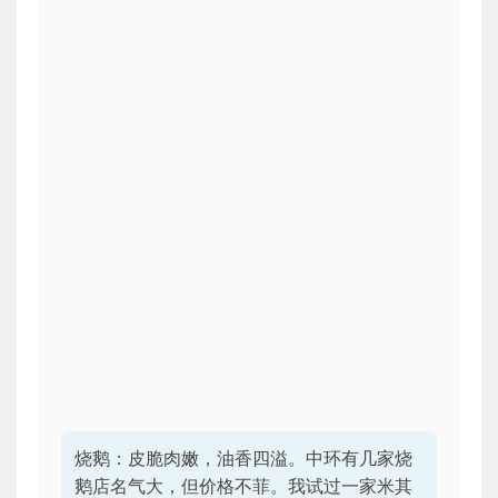
烧鹅：皮脆肉嫩，油香四溢。中环有几家烧
鹅店名气大，但价格不菲。我试过一家米其