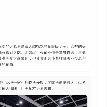
濕冷的天氣還是讓人想找點熱食暖暖身子。這裡的美
都有獨到之處。比如說，火鍋不僅是聚餐首選，還講
香港美食太商業化，但其實街頭小巷裡藏著不少老字
食的精髓。
在油麻地一家小店吃煲仔飯，老闆邊做邊聊天，說冬
這種人情味，比美食本身還暖胃。