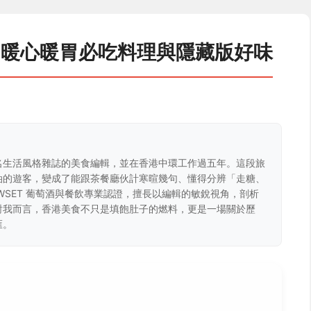
：暖心暖胃必吃料理與隱藏版好味
名生活風格雜誌的美食編輯，並在香港中環工作過五年。這段旅
油的遊客，變成了能跟茶餐廳伙計寒暄幾句、懂得分辨「走糖、
WSET 葡萄酒與餐飲專業認證，擅長以編輯的敏銳視角，剖析
對我而言，香港美食不只是填飽肚子的燃料，更是一場關於歷
匯。