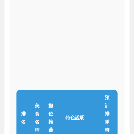
預
美
攤
計
排
食
位
排
特色說明
名
名
推
隊
稱
薦
時