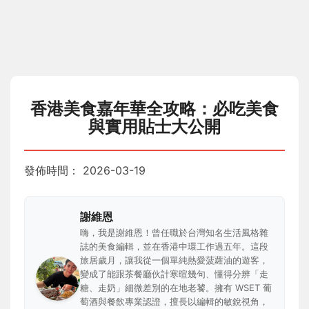
香港美食嘉年華全攻略：必吃美食
與實用貼士大公開
發佈時間：
2026-03-19
謝維恩
嗨，我是謝維恩！曾任職於台灣知名生活風格雜
誌的美食編輯，並在香港中環工作過五年。這段
旅居歲月，讓我從一個單純熱愛菠蘿油的遊客，
變成了能跟茶餐廳伙計寒暄幾句、懂得分辨「走
糖、走奶」細微差別的在地老饕。擁有 WSET 葡
萄酒與餐飲專業認證，擅長以編輯的敏銳視角，