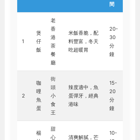
間
老
香
20-
煲
米飯香脆，配
港
30
1
仔
料豐富，冬天
茶
分
飯
吃超暖胃
餐
鐘
廳
街
咖
15-
頭
辣度適中，魚
哩
20
2
小
蛋彈牙，經典
魚
分
食
港味
蛋
鐘
王
甜
楊
10-
心
清爽解膩，芒