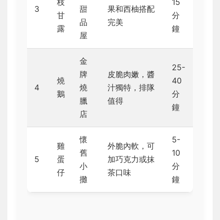
枝
15
3
甜
果和西柚搭配
甘
分
品
完美
露
鐘
屋
金
25-
牌
皮脆肉嫩，醬
燒
40
4
燒
汁獨特，排隊
鵝
分
臘
值得
鐘
店
懷
5-
雞
外脆內軟，可
舊
10
5
蛋
加巧克力或抹
小
分
仔
茶口味
攤
鐘