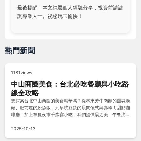
最後提醒：本文純屬個人經驗分享，投資前請諮
詢專業人士。祝您玩玉愉快！
熱門新聞
1181views
中山商圈美食：台北必吃餐廳與小吃路
線全攻略
想探索台北中山商圈的美食精華嗎？從林東芳牛肉麵的靈魂湯
頭、肥前屋的鰻魚飯，到阜杭豆漿的晨間儀式與赤峰街甜點咖
啡廳，加上寧夏夜市千歲宴小吃，我們提供晨之美、午餐澎湃
及晚餐滿足路線，搭配老饕Q&A，帶您輕鬆品嚐經典台菜、
日式拉麵與古早味冰品，一次滿足味蕾之旅！
2025-10-13