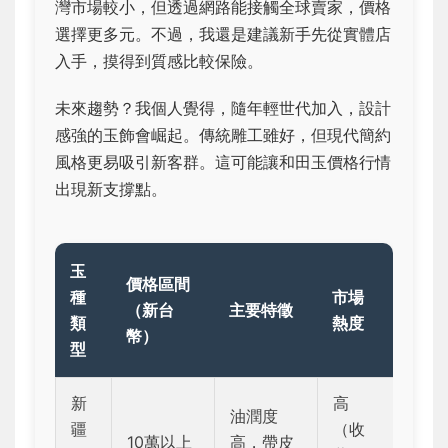
灣市場較小，但透過網路能接觸全球賣家，價格
選擇更多元。不過，我還是建議新手先從實體店
入手，摸得到質感比較保險。
未來趨勢？我個人覺得，隨年輕世代加入，設計
感強的玉飾會崛起。傳統雕工雖好，但現代簡約
風格更易吸引新客群。這可能讓和田玉價格行情
出現新支撐點。
玉
價格區間
種
市場
（新台
主要特徵
類
熱度
幣）
型
新
高
油潤度
疆
（收
10萬以上
高，帶皮