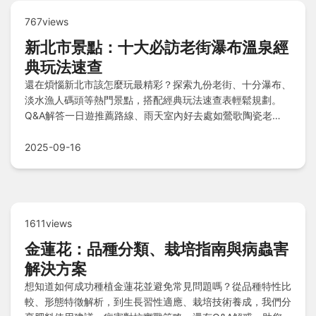
767views
新北市景點：十大必訪老街瀑布溫泉經
典玩法速查
還在煩惱新北市該怎麼玩最精彩？探索九份老街、十分瀑布、
淡水漁人碼頭等熱門景點，搭配經典玩法速查表輕鬆規劃。
Q&A解答一日遊推薦路線、雨天室內好去處如鶯歌陶瓷老
街，以及省錢交通撇步如利用大眾運輸，讓你高效暢遊不留遺
憾！
2025-09-16
1611views
金蓮花：品種分類、栽培指南與病蟲害
解決方案
想知道如何成功種植金蓮花並避免常見問題嗎？從品種特性比
較、形態特徵解析，到生長習性適應、栽培技術養成，我們分