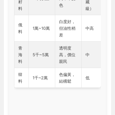
籽
藏
色
料
級）
白度好，
俄
1萬~10萬
但油性稍
中高
料
差
青
透明度
海
5千~5萬
高，價位
中
料
親民
韓
色偏黃，
1千~2萬
低
料
結構鬆