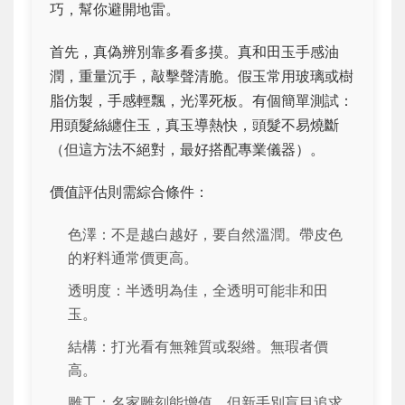
巧，幫你避開地雷。
首先，真偽辨別靠多看多摸。真和田玉手感油
潤，重量沉手，敲擊聲清脆。假玉常用玻璃或樹
脂仿製，手感輕飄，光澤死板。有個簡單測試：
用頭髮絲纏住玉，真玉導熱快，頭髮不易燒斷
（但這方法不絕對，最好搭配專業儀器）。
價值評估則需綜合條件：
色澤：不是越白越好，要自然溫潤。帶皮色
的籽料通常價更高。
透明度：半透明為佳，全透明可能非和田
玉。
結構：打光看有無雜質或裂綹。無瑕者價
高。
雕工：名家雕刻能增值，但新手別盲目追求