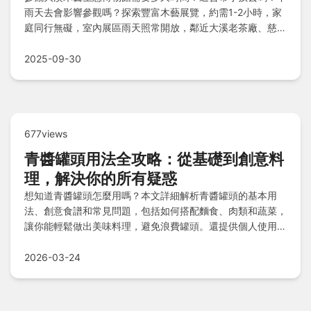
雨天去會影響參觀嗎？探索豐富木藝展覽，約需1-2小時，家
庭同行無礙，室內展區雨天照常開放，鄰近大溪老茶廠、慈湖
等景點，交通便利周邊酒店美食齊備。
2025-09-30
677views
青醬罐頭用法全攻略：從基礎到創意料
理，解決你的所有疑惑
想知道青醬罐頭怎麼用嗎？本文詳細解析青醬罐頭的基本用
法、創意食譜和常見問題，包括如何搭配麵食、肉類和蔬菜，
讓你能輕鬆做出美味料理，避免浪費罐頭。還提供個人使用心
得和實用技巧，幫助你快速上手！
2026-03-24