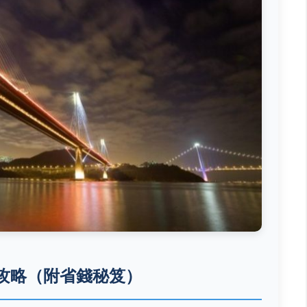
攻略（附省錢秘笈）