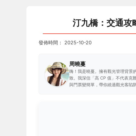
汀九橋：交通攻
發佈時間：
2025-10-20
周曉蔓
嗨！我是曉蔓。擁有觀光管理背景
致。我深信「高 CP 值」不代表
與門票變簡單，帶你繞過觀光客陷