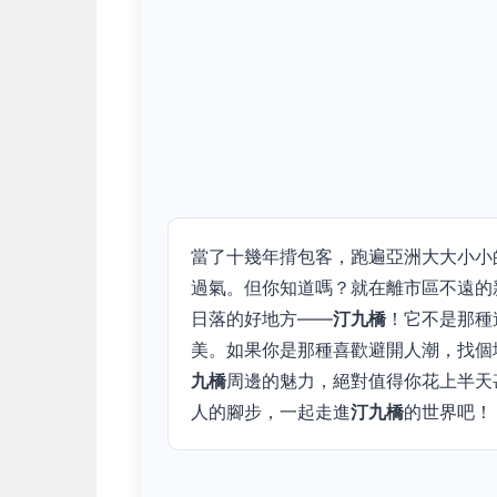
當了十幾年揹包客，跑遍亞洲大大小小
過氣。但你知道嗎？就在離市區不遠的
日落的好地方——
汀九橋
！它不是那種
美。如果你是那種喜歡避開人潮，找個
九橋
周邊的魅力，絕對值得你花上半天
人的腳步，一起走進
汀九橋
的世界吧！