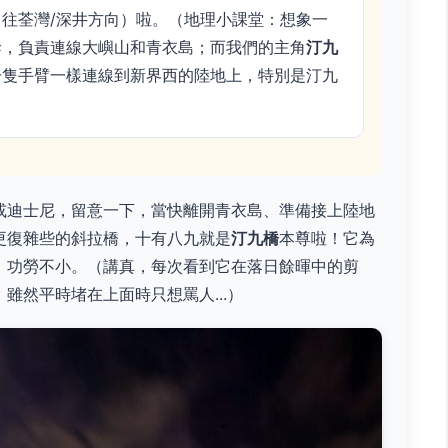
往荃灣/深井方向）啦。（地理小課堂：想象一
幹，負責連線大嶼山和青衣島；而我們的主角
汀九
一隻手臂一樣連線到新界西的陸地上，特別是汀九
或迪士尼，留意一下，當快離開青衣島、準備接上陸地
更復雜些的斜拉橋，十有八九就是
汀九橋
本尊啦！它為
，功勞不小。（講真，每次看到它在落日餘暉中的剪
雖然平時堵在上面時只想罵人...）