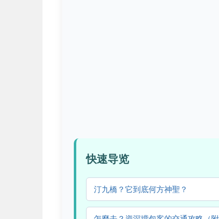
快速导览
汀九橋？它到底何方神聖？
怎麼去？資深揹包客的交通攻略（附