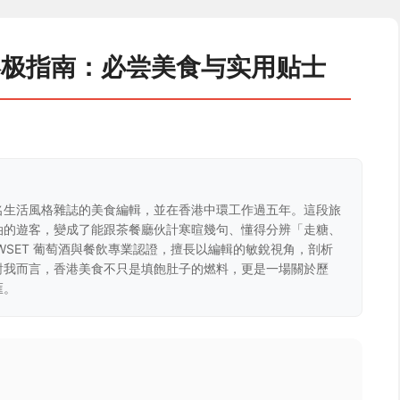
终极指南：必尝美食与实用贴士
名生活風格雜誌的美食編輯，並在香港中環工作過五年。這段旅
油的遊客，變成了能跟茶餐廳伙計寒暄幾句、懂得分辨「走糖、
WSET 葡萄酒與餐飲專業認證，擅長以編輯的敏銳視角，剖析
對我而言，香港美食不只是填飽肚子的燃料，更是一場關於歷
匯。