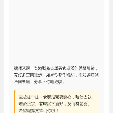
總括來講，香港嘅名古屋美食場景仲係發展緊，
有好多空間進步。如果你都係粉絲，不妨多啲試
唔同餐廳，分享下你嘅經驗。
最後提一提，食嘢最緊要開心，唔使太執
着於正宗。有時試下新野，反而有驚喜。
希望呢篇文幫到你啦！