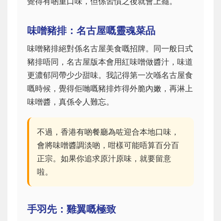
覺得有啲重口味，但係習慣之後就會上癮。
味噌豬排：名古屋嘅靈魂菜品
味噌豬排絕對係名古屋美食嘅招牌。同一般日式
豬排唔同，名古屋版本會用紅味噌做醬汁，味道
更濃郁同帶少少甜味。我記得第一次喺名古屋食
嘅時候，覺得佢哋嘅豬排炸得外脆內嫩，再淋上
味噌醬，真係令人難忘。
不過，香港有啲餐廳為咗迎合本地口味，
會將味噌醬調淡啲，咁樣可能唔算百分百
正宗。如果你追求原汁原味，就要留意
啦。
手羽先：雞翼嘅極致