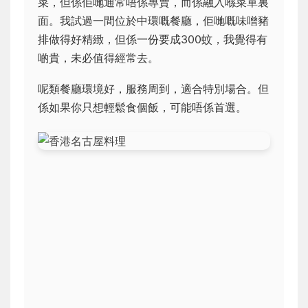
菜，但係佢哋通常唔係專賣，而係融入喺菜單裏
面。我試過一間位於中環嘅餐廳，佢哋嘅味噌豬
排做得好精緻，但係一份要成300蚊，我覺得有
啲貴，未必值得經常去。
呢類餐廳環境好，服務周到，適合特別場合。但
係如果你只想輕鬆食個飯，可能唔係首選。