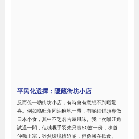
平民化選擇：隱藏街坊小店
反而係一啲街坊小店，有時會有意想不到嘅驚
喜。例如喺旺角同油麻地一帶，有啲細鋪頭專做
日本小食，其中不乏名古屋風味。我上次喺旺角
試過一間，佢哋嘅手羽先只賣50蚊一份，味道
仲幾正宗，雖然環境擠迫啲，但係勝在抵食。