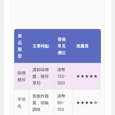
菜
香港
品
主要特點
常見
推薦度
類
價位
型
濃郁味噌
港幣
味噌
醬，豬排
150-
★★★★★
豬排
厚切
300
香脆炸雞
港幣
手羽
翼，胡椒
80-
★★★★☆
先
調味
150