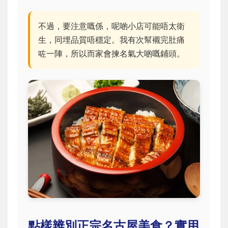
不過，要注意嘅係，呢啲小店可能唔太衛
生，同埋品質唔穩定。我有次幫襯完肚痛
咗一陣，所以而家會揀名氣大啲嘅鋪頭。
點樣辨別正宗名古屋美食？實用