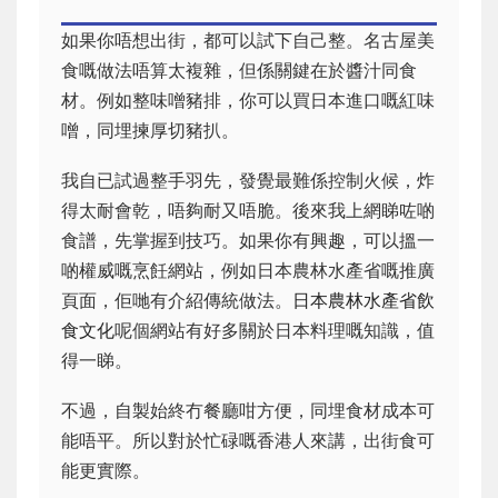
如果你唔想出街，都可以試下自己整。名古屋美
食嘅做法唔算太複雜，但係關鍵在於醬汁同食
材。例如整味噌豬排，你可以買日本進口嘅紅味
噌，同埋揀厚切豬扒。
我自已試過整手羽先，發覺最難係控制火候，炸
得太耐會乾，唔夠耐又唔脆。後來我上網睇咗啲
食譜，先掌握到技巧。如果你有興趣，可以搵一
啲權威嘅烹飪網站，例如日本農林水產省嘅推廣
頁面，佢哋有介紹傳統做法。
日本農林水產省飲
食文化
呢個網站有好多關於日本料理嘅知識，值
得一睇。
不過，自製始終冇餐廳咁方便，同埋食材成本可
能唔平。所以對於忙碌嘅香港人來講，出街食可
能更實際。