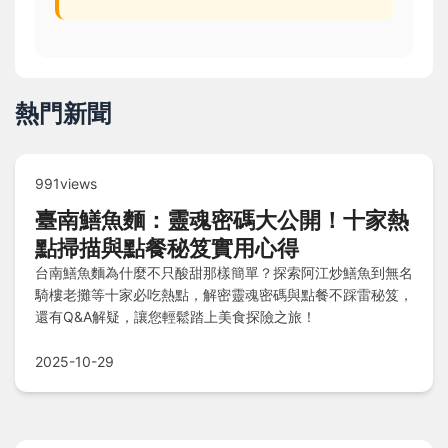
熱門新聞
991views
臺南鱔魚麵：靈魂密碼大公開！十家熱
點掃描與點餐秘笈實用心得
台南鱔魚麵為什麼不只酸甜那樣簡單？探索阿江炒鱔魚到無名
騎樓老攤等十家必吃熱點，解密靈魂密碼與點餐不踩雷秘笈，
還有Q&A解疑，讓您輕鬆踏上美食探險之旅！
2025-10-29