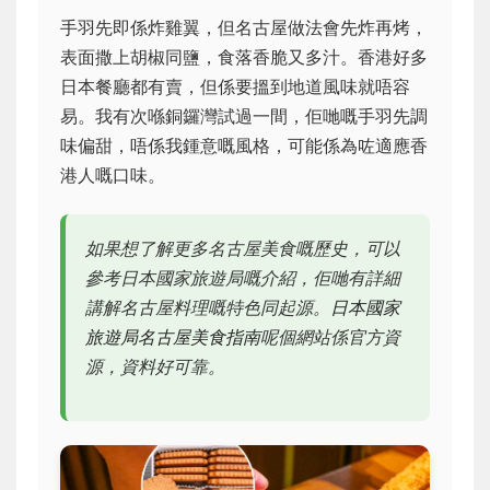
手羽先即係炸雞翼，但名古屋做法會先炸再烤，
表面撒上胡椒同鹽，食落香脆又多汁。香港好多
日本餐廳都有賣，但係要搵到地道風味就唔容
易。我有次喺銅鑼灣試過一間，佢哋嘅手羽先調
味偏甜，唔係我鍾意嘅風格，可能係為咗適應香
港人嘅口味。
如果想了解更多名古屋美食嘅歷史，可以
參考日本國家旅遊局嘅介紹，佢哋有詳細
講解名古屋料理嘅特色同起源。
日本國家
旅遊局名古屋美食指南
呢個網站係官方資
源，資料好可靠。