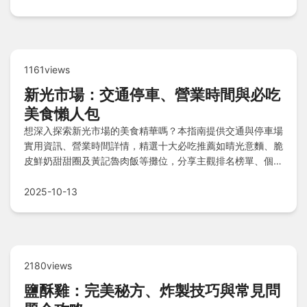
1161views
新光市場：交通停車、營業時間與必吃
美食懶人包
想深入探索新光市場的美食精華嗎？本指南提供交通與停車場
實用資訊、營業時間詳情，精選十大必吃推薦如晴光意麵、脆
皮鮮奶甜甜圈及黃記魯肉飯等攤位，分享主觀排名榜單、個人
覓食小撇步心得，並整理Q&A懶人包重點，助您規劃完美市
場之旅。
2025-10-13
2180views
鹽酥雞：完美秘方、炸製技巧與常見問