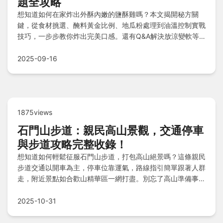
題全攻略
想知道如何在家炸出外酥內嫩的鹽酥雞嗎？本文揭開秘方關
鍵，從食材挑選、醃料黃金比例、地瓜粉處理到油溫控制實戰
技巧，一步步教你炸出完美口感。還有Q&A解決放涼變軟等
問題，並推薦簡單配料搭配全餐！
2025-09-16
1875views
石門山步道：親民高山景觀，交通停車
與步道攻略完整收錄！
想知道如何輕鬆征服石門山步道，打包高山絕景嗎？這條親民
步道交通以開車為主，停車位靠運氣，路線指引簡單跟著人群
走，附近景點如合歡山精華區一網打盡。別忘了高山準備事
項，確保安全又安心，快來探索完整步道資訊與實用秘訣吧！
2025-10-31