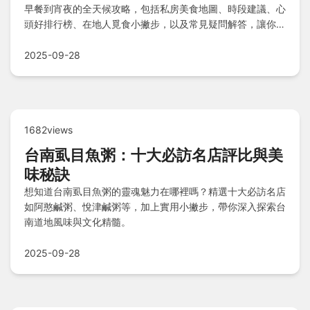
早餐到宵夜的全天候攻略，包括私房美食地圖、時段建議、心
頭好排行榜、在地人覓食小撇步，以及常見疑問解答，讓你輕
鬆掌握私房路線，吃遍蓮池潭美味精髓！
2025-09-28
1682views
台南虱目魚粥：十大必訪名店評比與美
味秘訣
想知道台南虱目魚粥的靈魂魅力在哪裡嗎？精選十大必訪名店
如阿憨鹹粥、悅津鹹粥等，加上實用小撇步，帶你深入探索台
南道地風味與文化精髓。
2025-09-28