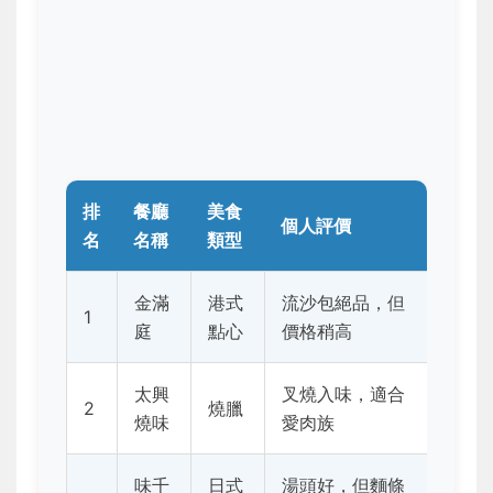
排
餐廳
美食
個人評價
名
名稱
類型
金滿
港式
流沙包絕品，但
1
庭
點心
價格稍高
太興
叉燒入味，適合
2
燒臘
燒味
愛肉族
味千
日式
湯頭好，但麵條