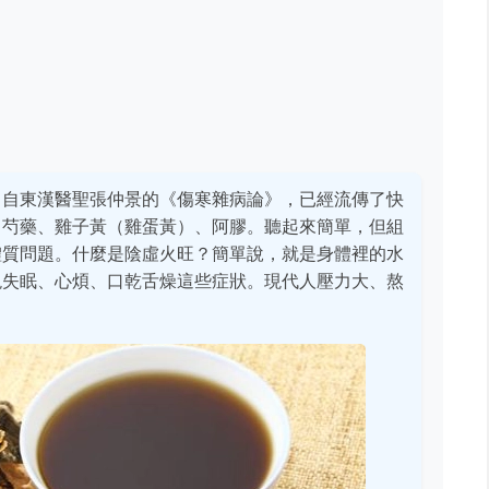
出自東漢醫聖張仲景的《傷寒雜病論》，已經流傳了快
、芍藥、雞子黃（雞蛋黃）、阿膠。聽起來簡單，但組
體質問題。什麼是陰虛火旺？簡單說，就是身體裡的水
現失眠、心煩、口乾舌燥這些症狀。現代人壓力大、熬
。