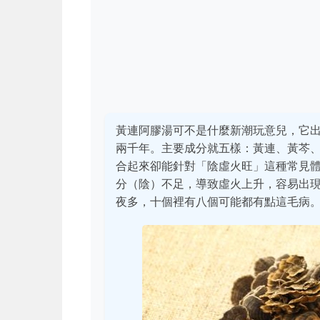
黃連阿膠湯可不是什麼新潮玩意兒，它
兩千年。主要成分就五樣：黃連、黃芩
合起來卻能針對「陰虛火旺」這種常見
分（陰）不足，導致虛火上升，容易出
夜多，十個裡有八個可能都有點這毛病