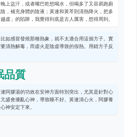
，晚上盜汗，或者嘴巴乾想喝水，但喝多了又容易跑廁
滋陰，補充身體的陰液；黃連和黃芩則清熱降火，把多
清越虛」的陷阱，我覺得到底是古人厲害，想得周到。
，比如感冒發燒那種熱象，就不太適合用這個方子。實
需要清熱解毒，而虛火是陰虛導致的假熱。用錯方子反
眠品質
黃連阿膠湯的功效在安神方面特別突出，尤其是針對心
火亢盛會擾亂心神，導致睡不好。黃連清心火，阿膠養
人心神安定下來。