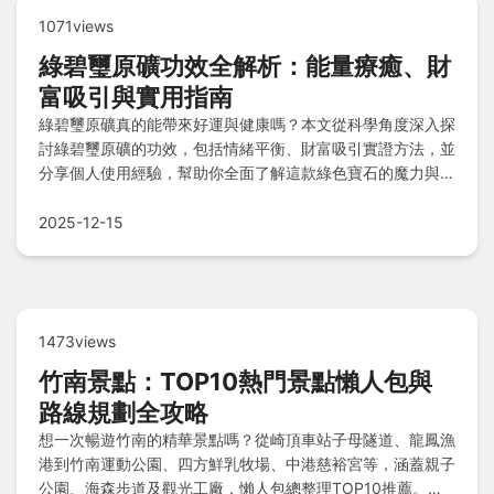
1071views
綠碧璽原礦功效全解析：能量療癒、財
富吸引與實用指南
綠碧璽原礦真的能帶來好運與健康嗎？本文從科學角度深入探
討綠碧璽原礦的功效，包括情緒平衡、財富吸引實證方法，並
分享個人使用經驗，幫助你全面了解這款綠色寶石的魔力與實
際應用。
2025-12-15
1473views
竹南景點：TOP10熱門景點懶人包與
路線規劃全攻略
想一次暢遊竹南的精華景點嗎？從崎頂車站子母隧道、龍鳳漁
港到竹南運動公園、四方鮮乳牧場、中港慈裕宮等，涵蓋親子
公園、海森步道及觀光工廠，懶人包總整理TOP10推薦。路