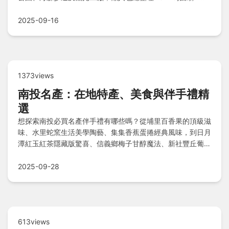
線規劃小建議與旅遊Q&A助您輕鬆安排順遊行程，探索在地
風光！
2025-09-16
1373views
南投名產：在地特產、美食與伴手禮精
選
想探索南投必買名產伴手禮有哪些嗎？從埔里百香果的頂級滋
味、水里蛇窯生活美學陶藝、集集香蕉蛋捲經典風味，到日月
潭紅玉紅茶隱藏版驚喜、信義鄉梅子甘醇魔法、新社豐丘葡萄
鮮甜，以及草屯麻糬創意米食，應有盡有，滿足您的味蕾與收
藏慾！
2025-09-28
613views