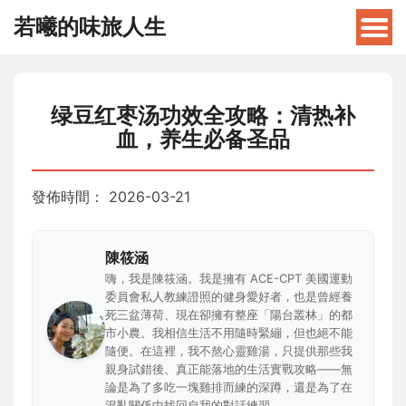
若曦的味旅人生
绿豆红枣汤功效全攻略：清热补
血，养生必备圣品
發佈時間：
2026-03-21
陳筱涵
嗨，我是陳筱涵。我是擁有 ACE-CPT 美國運動
委員會私人教練證照的健身愛好者，也是曾經養
死三盆薄荷、現在卻擁有整座「陽台叢林」的都
市小農。我相信生活不用隨時緊繃，但也絕不能
隨便。在這裡，我不熬心靈雞湯，只提供那些我
親身試錯後、真正能落地的生活實戰攻略——無
論是為了多吃一塊雞排而練的深蹲，還是為了在
混亂關係中找回自我的對話練習。