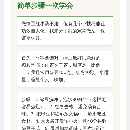
简单步骤一次学会
做绿豆红枣汤不难，但有几个小技巧能让
功效最大化。我来分享我的家常做法，保
证零失败。
首先，材料要选对。绿豆最好用新鲜的，
颗粒饱满；红枣选干枣，甜度足。比例
上，我通常用绿豆100克、红枣10颗、水适
量，糖随个人口味加。
步骤：1. 绿豆洗净，泡水30分钟（这样更
容易煮烂）。2. 红枣去核，避免汤有苦
味。3. 把绿豆和红枣放入锅中，加水淹过
食材。4. 大火煮开后转小火，熬40分钟到
绿豆开花。5. 最后加糖调味，再煮5分钟