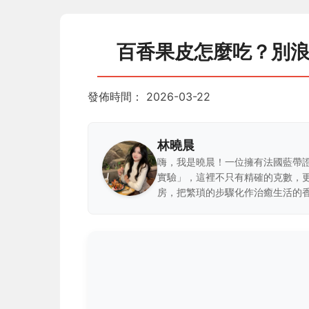
百香果皮怎麼吃？別
發佈時間：
2026-03-22
林曉晨
嗨，我是曉晨！一位擁有法國藍帶
實驗」，這裡不只有精確的克數，
房，把繁瑣的步驟化作治癒生活的