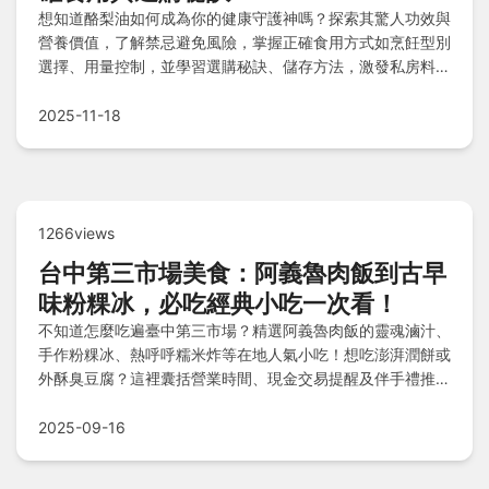
想知道酪梨油如何成為你的健康守護神嗎？探索其驚人功效與
營養價值，了解禁忌避免風險，掌握正確食用方式如烹飪型別
選擇、用量控制，並學習選購秘訣、儲存方法，激發私房料理
靈感，輕鬆解答常見疑問，讓酪梨油全方位提升你的生活品
質！
2025-11-18
1266views
台中第三市場美食：阿義魯肉飯到古早
味粉粿冰，必吃經典小吃一次看！
不知道怎麼吃遍臺中第三市場？精選阿義魯肉飯的靈魂滷汁、
手作粉粿冰、熱呼呼糯米炸等在地人氣小吃！想吃澎湃潤餅或
外酥臭豆腐？這裡囊括營業時間、現金交易提醒及伴手禮推
薦，讓你輕鬆攻略市場美味，快收藏這份熱門清單出發吧！
2025-09-16