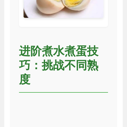
进阶煮水煮蛋技
巧：挑战不同熟
度