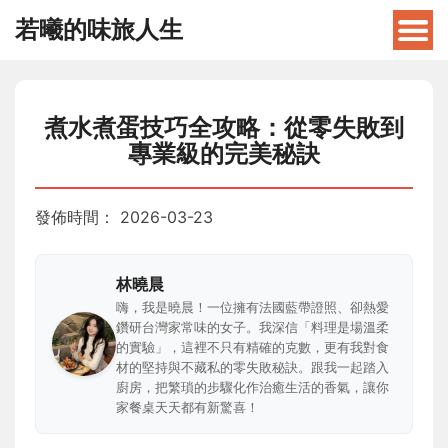
若曦的味旅人生
煮水煮蛋技巧全攻略：從零失敗到
專業級的完美秘訣
發佈時間：
2026-03-23
林曉晨
嗨，我是曉晨！一位擁有法國藍帶證照、卻熱愛
鑽研台灣家常味的女子。我深信「料理是場溫柔
的實驗」，這裡不只有精確的克數，更有我對食
材的堅持與不藏私的零失敗秘訣。跟我一起踏入
廚房，把繁瑣的步驟化作治癒生活的香氣，讓你
家餐桌天天都有新驚喜！