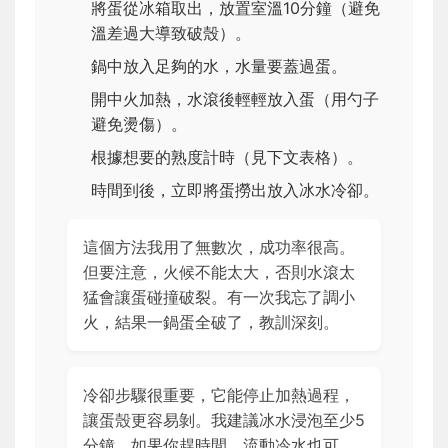
將蛋從冰箱取出，放置室溫10分鐘（避免
溫差過大導致破殼）。
鍋中放入足夠的水，水量要蓋過蛋。
開中火加熱，水滾後輕輕放入蛋（用勺子
避免燙傷）。
根據想要的熟度計時（見下文表格）。
時間到後，立即將蛋撈出放入冰水冷卻。
這個方法我用了無數次，成功率很高。
但要注意，火候不能太大，否則水滾太
猛會讓蛋碰撞破裂。有一次我忘了調小
火，結果一鍋蛋全破了，教訓深刻。
冷卻步驟很重要，它能停止加熱過程，
讓蛋殼更容易剝。我建議冰水浸泡至少5
分鐘，如果你趕時間，流動冷水也可