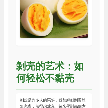
剝壳的艺术：如
何轻松不黏壳
剝殼是許多人的惡夢，我曾經剝到蛋體
無完膚，氣得想放棄。後來學到幾個煮