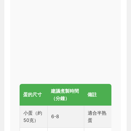
建議煮製時間
蛋的尺寸
備註
（分鐘）
小蛋（約
適合半熟
6-8
50克）
蛋