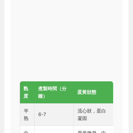
熟
煮製時間（分
蛋黃狀態
度
鐘）
半
流心狀，蛋白
6-7
熟
凝固