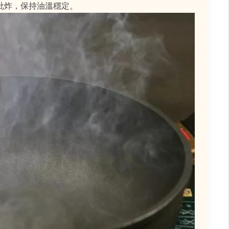
批炸，保持油溫穩定。