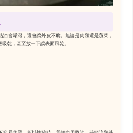
人
熱油會爆濺，還會讓外皮不脆。無論是肉類還是蔬菜，
底吸乾，甚至放一下讓表面風乾。
下容易焦黑，所以炸雞時，我傾向用醬油、蒜頭這類基