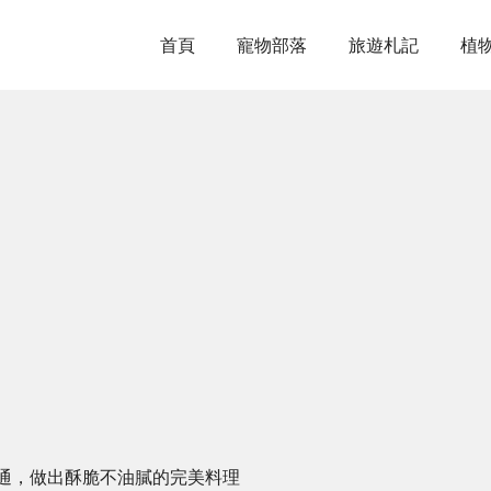
首頁
寵物部落
旅遊札記
植
通，做出酥脆不油膩的完美料理