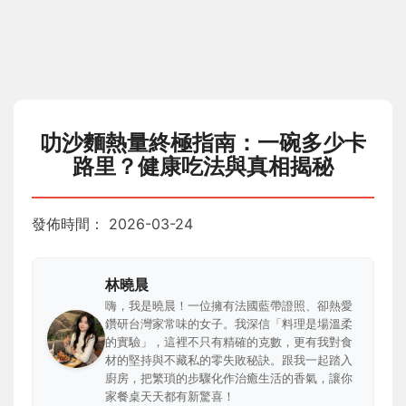
叻沙麵熱量終極指南：一碗多少卡
路里？健康吃法與真相揭秘
發佈時間：
2026-03-24
林曉晨
嗨，我是曉晨！一位擁有法國藍帶證照、卻熱愛
鑽研台灣家常味的女子。我深信「料理是場溫柔
的實驗」，這裡不只有精確的克數，更有我對食
材的堅持與不藏私的零失敗秘訣。跟我一起踏入
廚房，把繁瑣的步驟化作治癒生活的香氣，讓你
家餐桌天天都有新驚喜！