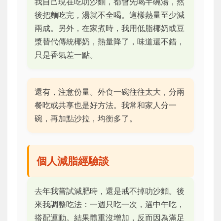
我自己現在吃叻沙麵，都會先喝半碗湯，然
後把麵吃完，湯就不全喝。這樣熱量至少減
兩成。另外，在家煮時，我用低脂椰奶或豆
漿替代傳統椰奶，熱量降了，味道還不錯，
只是香氣差一點。
還有，注意份量。外食一碗往往太大，分兩
餐吃或共享也是好方法。我常和家人分一
碗，再加點沙拉，均衡多了。
個人減脂經驗談
去年我嘗試減肥時，還是戒不掉叻沙麵。後
來我調整吃法：一週只吃一次，選中午吃，
搭配運動。結果體重沒增加，反而因為滿足