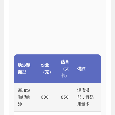
熱量
叻沙麵
份量
（大
備註
類型
（克）
卡）
新加坡
湯底濃
咖哩叻
600
850
郁，椰奶
沙
用量多