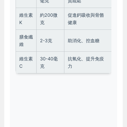
毫克
質疏鬆
維生素
約200微
促進鈣吸收與骨骼
K
克
健康
膳食纖
2-3克
助消化、控血糖
維
維生素
30-40毫
抗氧化、提升免疫
C
克
力