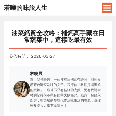
若曦的味旅人生
油菜鈣質全攻略：補鈣高手藏在日
常蔬菜中，這樣吃最有效
發佈時間：
2026-03-27
林曉晨
嗨，我是曉晨！一位擁有法國藍帶證照、卻熱愛
鑽研台灣家常味的女子。我深信「料理是場溫柔
的實驗」，這裡不只有精確的克數，更有我對食
材的堅持與不藏私的零失敗秘訣。跟我一起踏入
廚房，把繁瑣的步驟化作治癒生活的香氣，讓你
家餐桌天天都有新驚喜！