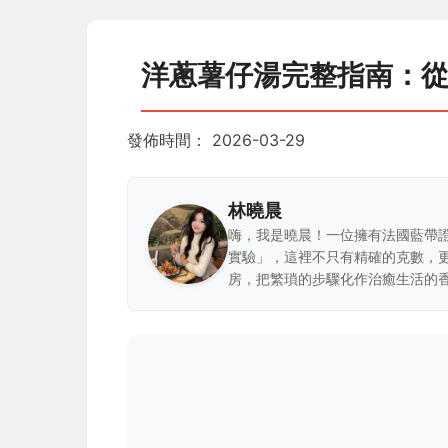
洋蔥薯仔湯完整指南：
發佈時間：
2026-03-29
林曉晨
嗨，我是曉晨！一位擁有法國藍帶
實驗」，這裡不只有精確的克數，
房，把繁瑣的步驟化作治癒生活的