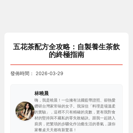
五花茶配方全攻略：自製養生茶飲
的終極指南
發佈時間：
2026-03-29
林曉晨
嗨，我是曉晨！一位擁有法國藍帶證照、卻熱愛
鑽研台灣家常味的女子。我深信「料理是場溫柔
的實驗」，這裡不只有精確的克數，更有我對食
材的堅持與不藏私的零失敗秘訣。跟我一起踏入
廚房，把繁瑣的步驟化作治癒生活的香氣，讓你
家餐桌天天都有新驚喜！