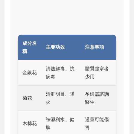
成分名
主要功效
注意事項
稱
清熱解毒、抗
體質虛寒者
金銀花
病毒
少用
清肝明目、降
孕婦需諮詢
菊花
火
醫生
祛濕利水、健
過量可能傷
木棉花
脾
胃