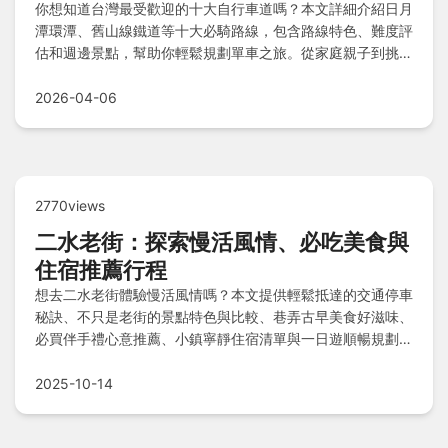
你想知道台灣最受歡迎的十大自行車道嗎？本文詳細介紹日月
潭環潭、舊山線鐵道等十大必騎路線，包含路線特色、難度評
估和週邊景點，幫助你輕鬆規劃單車之旅。從家庭親子到挑戰
級路線，一網打盡實用資訊。
2026-04-06
2770views
二水老街：探索慢活風情、必吃美食與
住宿推薦行程
想去二水老街體驗慢活風情嗎？本文提供輕鬆抵達的交通停車
秘訣、不只是老街的景點特色與比較、巷弄古早美食好滋味、
必買伴手禮心意推薦、小鎮寧靜住宿清單與一日遊順暢規劃，
還有Q&A解答疑惑，讓您深度感受二水魅力！
2025-10-14