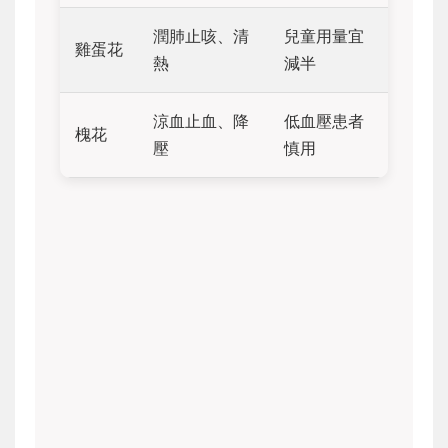
潤肺止咳、清
兒童用量宜
雞蛋花
熱
減半
涼血止血、降
低血壓患者
槐花
壓
慎用