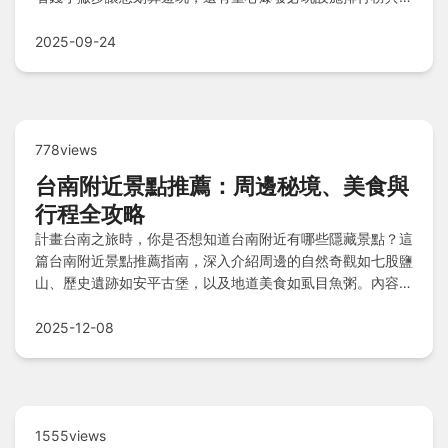
照熱點，主題餐廳美食填飽肚子，甚至史努比主題住宿選擇，
加上注意事項與Q&A行前解惑，確保您玩得安心又盡興！
2025-09-24
778views
台南附近景點推薦：周邊秘境、美食與
行程全攻略
計畫台南之旅時，你是否想知道台南附近有哪些隱藏景點？這
篇台南附近景點推薦指南，深入介紹周邊的自然奇觀如七股鹽
山、歷史遺跡如安平古堡，以及地道美食如虱目魚粥。內容包
含實用行程規劃、交通方式，並分享如何避開人潮，讓你的旅
行更輕鬆愉快。從家庭出遊到獨旅探險，一應俱全，解決所有
2025-12-08
行程疑問。
1555views