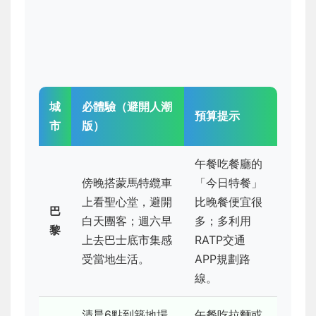
城
必體驗（避開人潮
預算提示
市
版）
午餐吃餐廳的
傍晚搭蒙馬特纜車
「今日特餐」
上看聖心堂，避開
比晚餐便宜很
巴
白天團客；週六早
多；多利用
黎
上去巴士底市集感
RATP交通
受當地生活。
APP規劃路
線。
清晨6點到築地場
午餐吃拉麵或