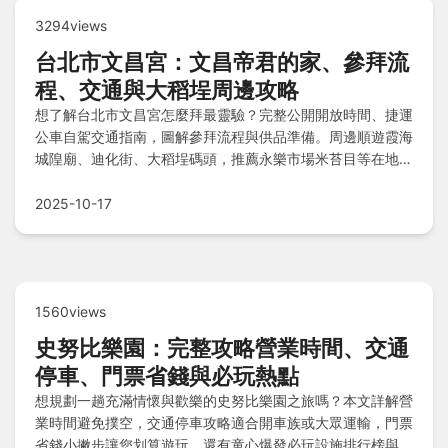
3294views
台北市文昌宮：文昌帝君的家、參拜流
程、交通與大稻埕周邊攻略
想了解台北市文昌宮怎麼拜最靈驗？完整公開開放時間、捷運
公車自駕交通指南，圖解參拜流程與供品準備。周邊順遊霞海
城隍廟、迪化街、大稻埕碼頭，推薦永樂市場米苔目等在地美
食！
2025-10-17
1560views
史努比樂園：完整攻略營業時間、交通
停車、門票省錢與必玩熱點
想規劃一趟充滿情懷與歡樂的史努比樂園之旅嗎？本文詳解營
業時間避免撲空，交通停車攻略適合開車族或大眾運輸，門票
省錢小撇步讓您划算遊玩，還有童心爆發必玩設施排行榜與拍