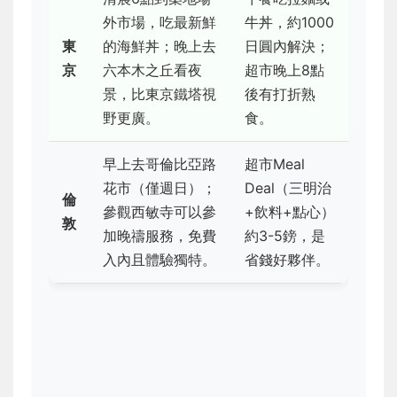
外市場，吃最新鮮
牛丼，約1000
東
的海鮮丼；晚上去
日圓內解決；
京
六本木之丘看夜
超市晚上8點
景，比東京鐵塔視
後有打折熟
野更廣。
食。
早上去哥倫比亞路
超市Meal
花市（僅週日）；
Deal（三明治
倫
參觀西敏寺可以參
+飲料+點心）
敦
加晚禱服務，免費
約3-5鎊，是
入內且體驗獨特。
省錢好夥伴。