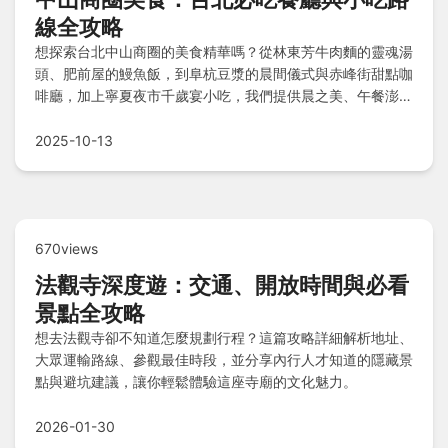
線全攻略
想探索台北中山商圈的美食精華嗎？從林東芳牛肉麵的靈魂湯
頭、肥前屋的鰻魚飯，到阜杭豆漿的晨間儀式與赤峰街甜點咖
啡廳，加上寧夏夜市千歲宴小吃，我們提供晨之美、午餐澎湃
及晚餐滿足路線，搭配老饕Q&A，帶您輕鬆品嚐經典台菜、
日式拉麵與古早味冰品，一次滿足味蕾之旅！
2025-10-13
670views
法觀寺深度遊：交通、開放時間與必看
景點全攻略
想去法觀寺卻不知道怎麼規劃行程？這篇攻略詳細解析地址、
大眾運輸路線、參觀最佳時段，並分享內行人才知道的隱藏景
點與避坑建議，讓你輕鬆體驗這座寺廟的文化魅力。
2026-01-30