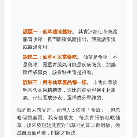
誤區一：仙草越涼越好。
其實冰鎮仙草會讓
腸胃收縮，反而阻礙氣體排出。我建議常溫
或微溫食用。
誤區二：仙草可以當藥吃。
仙草是食物，不
是藥物。嚴重胃脹氣可能是疾病徵兆，如腸
躁症或胃炎，該看醫生還是得看。
誤區三：所有仙草產品都一樣。
市售仙草飲
料常含高果糖糖漿，這比蔗糖更容易引起脹
氣。仔細看成分表，選擇成分單純的。
我的個人感受是，台灣人太依賴「食療」，但忽
略個體差異。我有個朋友，每次胃脹氣就吃仙
草，後來發現她其實對仙草裡的添加劑過敏。換
成自煮仙草後，問題才解決。