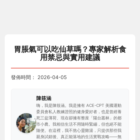
胃脹氣可以吃仙草嗎？專家解析食
用禁忌與實用建議
發佈時間：
2026-04-05
陳筱涵
嗨，我是陳筱涵。我是擁有 ACE-CPT 美國運動
委員會私人教練證照的健身愛好者，也是曾經養
死三盆薄荷、現在卻擁有整座「陽台叢林」的都
市小農。我相信生活不用隨時緊繃，但也絕不能
隨便。在這裡，我不熬心靈雞湯，只提供那些我
親身試錯後、真正能落地的生活實戰攻略——無