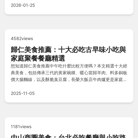
2026-01-25
4582views
歸仁美食推薦：十大必吃古早味小吃與
家庭聚餐餐廳精選
想知道歸仁美食推薦中午吃什麼比較方便嗎？本文精選十大經
典美食，包括傳承三代的黃家碗粿、暖心當歸羊肉、料多銅板
價大腸麵線，以及酥脆臭豆腐，長榮大飯店牛肉爐更是家庭聚
餐首選，搭配夜市必吃黑輪與手工芋圓甜點，解答帶長輩餐廳
和必吃特色小吃疑問，一次滿足味蕾與行程需求！
2025-11-05
1181views
中山商圈美食：台北必吃餐廳與小吃路