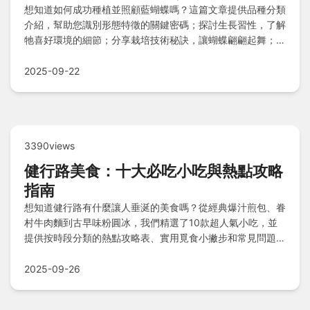
想知道如何成功種植並照顧藍蝴蝶嗎？這篇文章提供品種分類
介紹，幫助您識別形態特徵的關鍵密碼；探討生長習性，了解
牠喜好環境的細節；分享栽培技術秘訣，讓蝴蝶翩翩起舞；預
防常見病害與蟲害的實用方法；並解答花友常問問題。無論您
是新手或專家，都能掌握全面養護技巧，享受藍蝴蝶在花園中
2025-09-22
健康綻放的樂趣。
3390views
健行路美食：十大必吃小吃與熱點攻略
指南
想知道健行路有什麼讓人垂涎的美食嗎？從經典爆汁煎包、眷
村牛肉麵到古早味粉圓冰，我們精選了10款超人氣小吃，並
提供按時段分類的熱點攻略表、實用覓食小撇步和常見問題解
答，讓你在任何時候都能輕鬆探索道地風味，享受難忘的美食
之旅！
2025-09-26