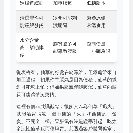
進腸道蠕動
加重脹氣
低糖版本
清涼屬性可
冷食可能刺
避免冰鎮，
能緩解發炎
激腸胃
常溫食用
水分含量
膠質過多可
控制份量，
高，幫助排
能導致腹脹
一小碗為限
便
從表格看，仙草的好處在於纖維，但壞處常來自
加工過程。如果你胃脹氣是因為便秘，仙草的纖
維可能幫上忙；但如果脹氣伴隨腹瀉，仙草的膠
質可能讓情況更糟。
這裡有個非共識觀點：很多人以為仙草「退火」
就能治胃脹氣，但中醫的「火」和西醫的「發
炎」不完全一樣。胃脹氣有時是虛寒引起，吃太
多涼性仙草反而傷脾胃。我遇過客戶體質偏寒，