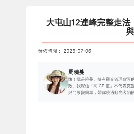
大屯山12連峰完整走
發佈時間：
2026-07-06
周曉蔓
嗨！我是曉蔓。擁有觀光管理背景
致。我深信「高 CP 值」不代表
與門票變簡單，帶你繞過觀光客陷