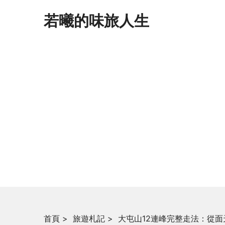
若曦的味旅人生
首頁
>
旅遊札記
>
大屯山12連峰完整走法：從