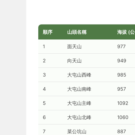
順序
山頭名稱
海拔 (公
1
面天山
977
2
向天山
949
3
大屯山西峰
985
4
大屯山南峰
957
5
大屯山主峰
1092
6
大屯山北峰
1060
7
菜公坑山
887