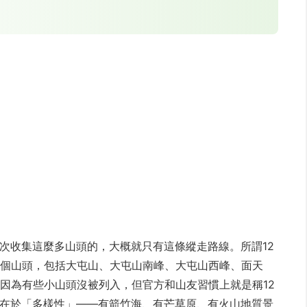
次收集這麼多山頭的，大概就只有這條縱走路線。所謂12
2個山頭，包括大屯山、大屯山南峰、大屯山西峰、面天
，因為有些小山頭沒被列入，但官方和山友習慣上就是稱12
在於「多樣性」——有箭竹海、有芒草原、有火山地質景