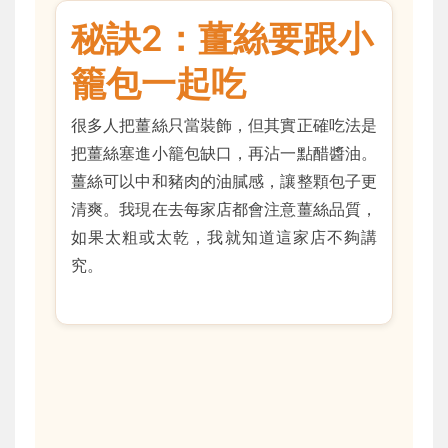
秘訣2：薑絲要跟小
籠包一起吃
很多人把薑絲只當裝飾，但其實正確吃法是
把薑絲塞進小籠包缺口，再沾一點醋醬油。
薑絲可以中和豬肉的油膩感，讓整顆包子更
清爽。我現在去每家店都會注意薑絲品質，
如果太粗或太乾，我就知道這家店不夠講
究。