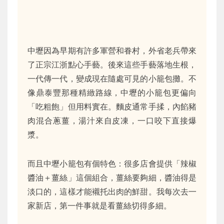
中壢因為早期有許多軍營和眷村，外省老兵帶來
了正宗江浙點心手藝。後來這些手藝落地生根，
一代傳一代，變成現在隨處可見的小籠包攤。不
像鼎泰豐那種精緻路線，中壢的小籠包更偏向
「吃粗飽」但用料實在。麵皮通常手揉，內餡豬
肉混合蔥薑，湯汁來自皮凍，一口咬下直接爆
漿。
而且中壢小籠包有個特色：很多店會提供「辣椒
醬油＋薑絲」這個組合，薑絲要夠細，醬油得是
淡口的，這樣才能襯托出肉的鮮甜。我每次去一
家新店，第一件事就是看薑絲切得多細。