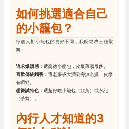
如何挑選適合自己
的小籠包？
每個人對小籠包的喜好不同，我歸納成三種取
向：
追求爆湯感：
選龍德小籠包，皮最薄湯最多。
喜歡傳統麵香：
選老張或大潤發旁無名攤，皮厚
有嚼勁。
想嘗試特色：
選超好吃小籠包（韭黃）或永記
（荸薺）。
內行人才知道的3