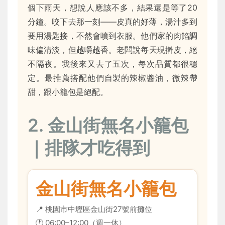
個下雨天，想說人應該不多，結果還是等了20
分鐘。咬下去那一刻——皮真的好薄，湯汁多到
要用湯匙接，不然會噴到衣服。他們家的肉餡調
味偏清淡，但越嚼越香。老闆說每天現擀皮，絕
不隔夜。我後來又去了五次，每次品質都很穩
定。最推薦搭配他們自製的辣椒醬油，微辣帶
甜，跟小籠包是絕配。
2. 金山街無名小籠包
｜排隊才吃得到
金山街無名小籠包
📍 桃園市中壢區金山街27號前攤位
🕐 06:00–12:00（週一休）