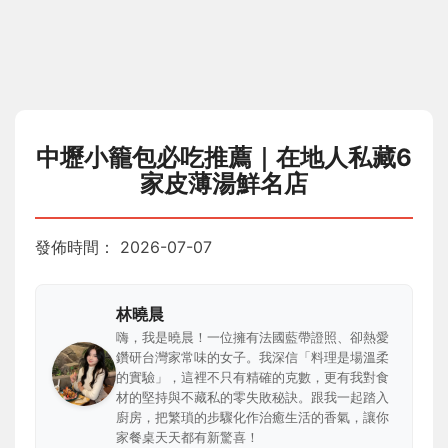
中壢小籠包必吃推薦｜在地人私藏6
家皮薄湯鮮名店
發佈時間：
2026-07-07
林曉晨
嗨，我是曉晨！一位擁有法國藍帶證照、卻熱愛
鑽研台灣家常味的女子。我深信「料理是場溫柔
的實驗」，這裡不只有精確的克數，更有我對食
材的堅持與不藏私的零失敗秘訣。跟我一起踏入
廚房，把繁瑣的步驟化作治癒生活的香氣，讓你
家餐桌天天都有新驚喜！