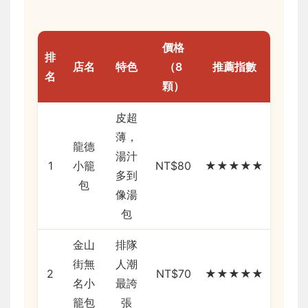
價格
排
店名
特色
（8
推薦指數
名
顆）
皮超
薄，
龍德
湯汁
1
小籠
NT$80
★★★★★
多到
包
像湯
包
金山
排隊
街無
人潮
2
NT$70
★★★★★
名小
最誇
籠包
張