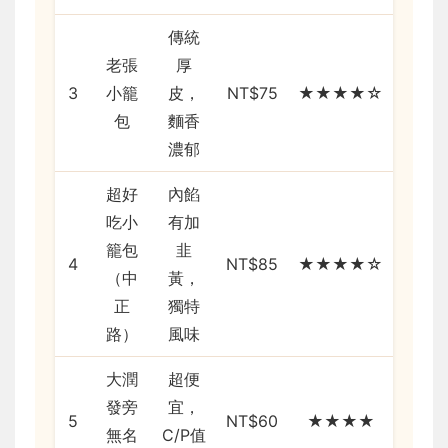
傳統
老張
厚
3
小籠
皮，
NT$75
★★★★☆
包
麵香
濃郁
超好
內餡
吃小
有加
籠包
韭
4
NT$85
★★★★☆
（中
黃，
正
獨特
路）
風味
大潤
超便
發旁
宜，
5
NT$60
★★★★
無名
C/P值