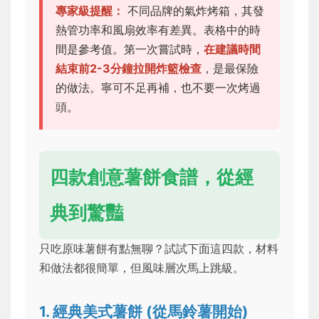
專家級提醒：
不同品牌的氣炸烤箱，其發
熱管功率和風扇效率有差異。表格中的時
間是參考值。第一次嘗試時，
在建議時間
結束前2-3分鐘拉開炸籃檢查
，是最保險
的做法。寧可不足再補，也不要一次烤過
頭。
四款創意薯餅食譜，從經
典到驚豔
只吃原味薯餅有點無聊？試試下面這四款，材料
和做法都很簡單，但風味層次馬上跳級。
1. 經典美式薯餅 (從馬鈴薯開始)