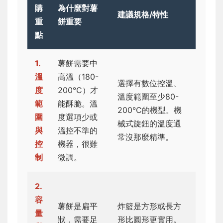
購
為什麼對薯
建議規格/特性
重
餅重要
點
1.
薯餅需要中
溫
高溫（180-
選擇有數位控溫、
度
200°C）才
溫度範圍至少80-
範
能酥脆。溫
200°C的機型。機
圍
度選項少或
械式旋鈕的溫度通
與
溫控不準的
常沒那麼精準。
控
機器，很難
制
微調。
2.
容
薯餅是扁平
炸籃是方形或長方
量
狀，需要足
形比圓形更實用。