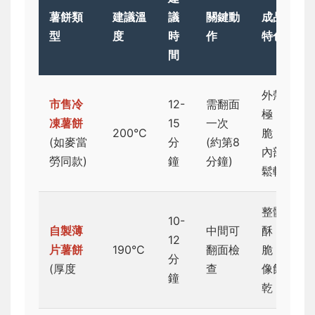
薯餅類
建議溫
議
關鍵動
成品
型
度
時
作
特色
間
外殼
市售冷
12-
需翻面
極
凍薯餅
15
一次
200°C
脆，
(如麥當
分
(約第8
內部
勞同款)
鐘
分鐘)
鬆軟
整體
10-
自製薄
中間可
酥
12
片薯餅
190°C
翻面檢
脆，
分
(厚度
查
像餅
鐘
乾