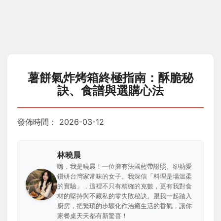
薯餅氣炸烤箱終極指南：酥脆秘
訣、食譜與選購心法
發佈時間：
2026-03-12
林曉晨
嗨，我是曉晨！一位擁有法國藍帶證照、卻熱愛
鑽研台灣家常味的女子。我深信「料理是場溫柔
的實驗」，這裡不只有精確的克數，更有我對食
材的堅持與不藏私的零失敗秘訣。跟我一起踏入
廚房，把繁瑣的步驟化作治癒生活的香氣，讓你
家餐桌天天都有新驚喜！