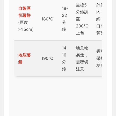
最後5
外脆
自製厚
18-
分鐘調
內
切薯餅
22
180°C
至
綿，
(厚度
分
200°C
口感
>1.5cm)
鐘
上色
豐富
14-
地瓜較
香甜
地瓜薯
16
易焦，
190°C
帶焦
餅
分
需密切
糖感
鐘
注意