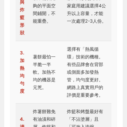
與
夠的平面空
家庭用建議選擇4公
炸
間鋪開，不
升以上容量，才能
籃
能重疊。
一次處理2-3人份。
形
狀
選擇有「熱風循
3.
薯餅最怕一
環」技術的機種。
加
半脆一半
有些品牌會在背部
熱
軟。加熱不
或側面多加發熱
均
均的機器是
管，均勻度更好。
勻
元兇。
網路上真實用戶的
度
評價是重要參考。
炸薯餅難免
炸籃和烤盤最好有
4.
有油漬和碎
「不沾塗層」且
清
屑，炸籃和
「可放入洗碗