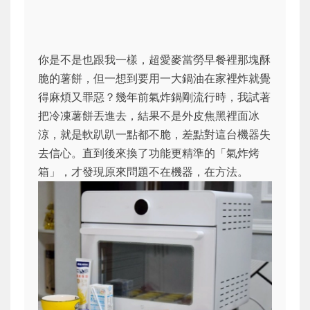
你是不是也跟我一樣，超愛麥當勞早餐裡那塊酥
脆的薯餅，但一想到要用一大鍋油在家裡炸就覺
得麻煩又罪惡？幾年前氣炸鍋剛流行時，我試著
把冷凍薯餅丟進去，結果不是外皮焦黑裡面冰
涼，就是軟趴趴一點都不脆，差點對這台機器失
去信心。直到後來換了功能更精準的「氣炸烤
箱」，才發現原來問題不在機器，在方法。