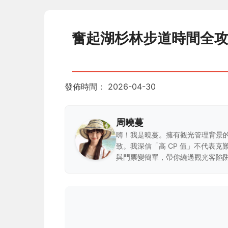
奮起湖杉林步道時間全
發佈時間：
2026-04-30
周曉蔓
嗨！我是曉蔓。擁有觀光管理背景
致。我深信「高 CP 值」不代表
與門票變簡單，帶你繞過觀光客陷