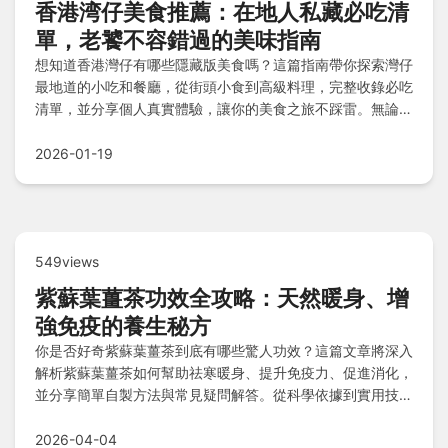
香港湾仔美食推薦：在地人私藏必吃清
單，老饕不容錯過的美味指南
想知道香港灣仔有哪些隱藏版美食嗎？這篇指南帶你探索灣仔
最地道的小吃和餐廳，從街頭小食到高級料理，完整收錄必吃
清單，並分享個人真實體驗，讓你的美食之旅不踩雷。無論是
預算有限還是追求精緻，都能找到適合的選擇，解決選擇困難
的煩惱。
2026-01-19
549views
紫蘇葉薑茶功效全攻略：天然暖身、增
強免疫的養生秘方
你是否好奇紫蘇葉薑茶到底有哪些驚人功效？這篇文章將深入
解析紫蘇葉薑茶如何幫助祛寒暖身、提升免疫力、促進消化，
並分享簡單自製方法與常見疑問解答。從科學依據到實用技
巧，讓你全面掌握這款傳統茶飲的健康益處，適合日常養生需
求。
2026-04-04