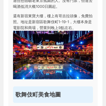
適合想體驗老東京氛圍的人。沒有門票，但進去
喝酒低消大概1000日圓起。
還有新宿東寶大樓，樓上有哥吉拉頭像，免費拍
照。地址是新宿區歌舞伎町1-19-1，大樓本身是
電影院和商場，營業到晚上9點左右。
歌舞伎町美食地圖