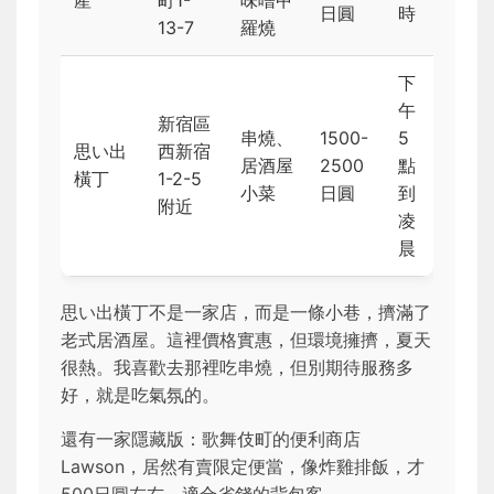
日圓
時
13-7
羅燒
下
午
新宿區
串燒、
1500-
5
思い出
西新宿
居酒屋
2500
點
橫丁
1-2-5
小菜
日圓
到
附近
凌
晨
思い出橫丁不是一家店，而是一條小巷，擠滿了
老式居酒屋。這裡價格實惠，但環境擁擠，夏天
很熱。我喜歡去那裡吃串燒，但別期待服務多
好，就是吃氣氛的。
還有一家隱藏版：歌舞伎町的便利商店
Lawson，居然有賣限定便當，像炸雞排飯，才
500日圓左右。適合省錢的背包客。