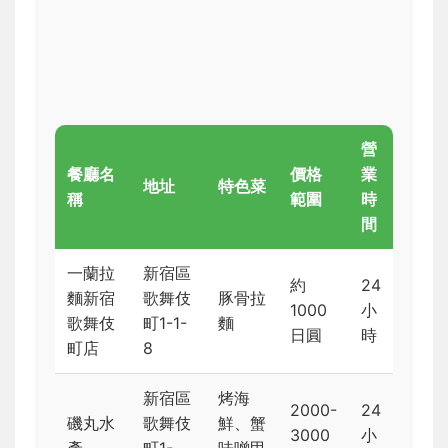
營
餐廳名
價格
業
地址
特色菜
稱
範圍
時
間
一蘭拉
新宿區
約
24
麵新宿
歌舞伎
豚骨拉
1000
小
歌舞伎
町1-1-
麵
日圓
時
町店
8
新宿區
烤海
2000-
24
磯丸水
歌舞伎
鮮、蟹
3000
小
產
町1-
味噌甲