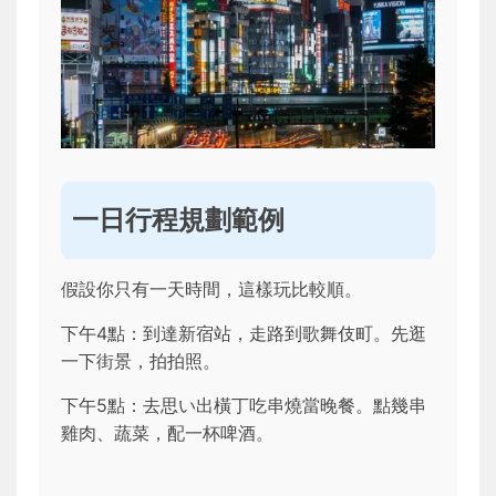
一日行程規劃範例
假設你只有一天時間，這樣玩比較順。
下午4點：到達新宿站，走路到歌舞伎町。先逛
一下街景，拍拍照。
下午5點：去思い出橫丁吃串燒當晚餐。點幾串
雞肉、蔬菜，配一杯啤酒。