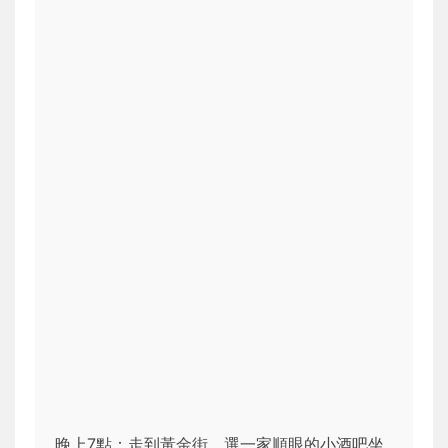
晚上7點：走到黃金街，選一家順眼的小酒吧坐