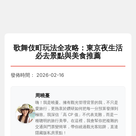
歌舞伎町玩法全攻略：東京夜生活
必去景點與美食推薦
發佈時間：
2026-02-16
周曉蔓
嗨！我是曉蔓。擁有觀光管理背景的我，不只是
愛旅行，更熱衷於鑽研如何把每一分預算發揮到
極致。我深信「高 CP 值」不代表克難，而是一
種聰明的旅行美學。在這裡，我會幫你把複雜的
交通與門票變簡單，帶你繞過觀光客陷阱，直達
隱藏版私房景點！