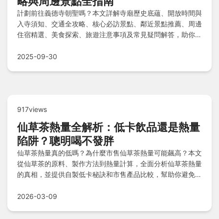
略與周邊景點全指南
計劃前往義德寺朝聖嗎？本文詳解寺廟歷史底蘊、開放時間與
入寺須知、交通全攻略、核心必訪景點、鄰近景點推薦、周邊
住宿精選、美食探索、旅遊注意事項及常見疑問解答，助你打
造完美心靈之旅。
2025-09-30
917views
仙草茶熱量全解析：低卡飲品還是熱量
陷阱？聰明喝不發胖
仙草茶熱量真的低嗎？為什麼市售仙草茶熱量可能飆高？本文
從仙草茶的原料、製作方法到熱量計算，全面分析仙草茶熱量
的真相，並提供自製低卡秘訣和市售產品比較，幫助你避免隱
形糖分，健康享受清涼飲品。
2026-03-09