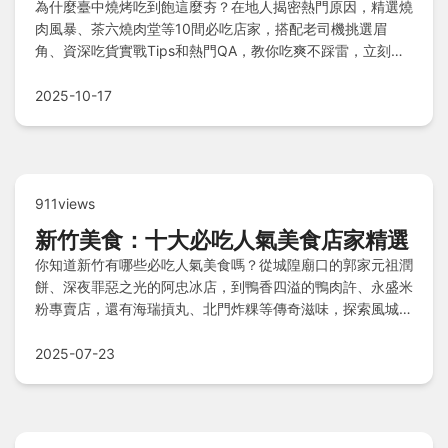
為什麼臺中燒烤吃到飽這麼夯？在地人揭密熱門原因，精選燒
肉風暴、茶六燒肉堂等10間必吃店家，搭配老司機挑選眉
角、資深吃貨實戰Tips和熱門QA，教你吃爽不踩雷，立刻探
索完美燒烤體驗！
2025-10-17
911views
新竹美食：十大必吃人氣美食店家精選
你知道新竹有哪些必吃人氣美食嗎？從城隍廟口的郭家元祖潤
餅、深夜罪惡之光的阿忠冰店，到鴨香四溢的鴨肉許、永盛米
粉專賣店，還有海瑞摃丸、北門炸粿等傳奇滋味，探索風城隱
秘客家菜包與爆漿肉圓，每一口都讓人魂牽夢縈！
2025-07-23