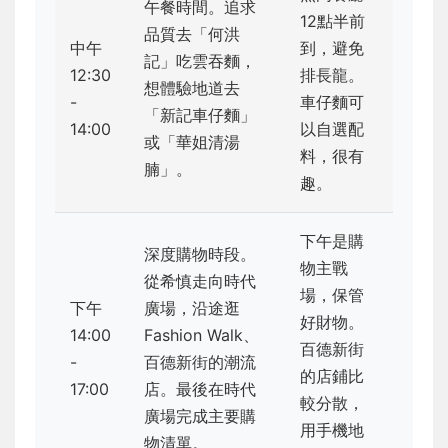
午餐時間。追求
12點半前
品質去「何洪
中午
到，避免
記」吃雲吞麵，
12:30
排長龍。
想體驗地道去
-
車仔麵可
「新記車仔麵」
14:00
以自選配
或「華姐清湯
料，很有
腩」。
趣。
下午是購
深度購物時段。
物主戰
從希慎走向時代
場，保管
下午
廣場，沿途逛
好財物。
14:00
Fashion Walk、
百德新街
-
百德新街的潮流
的店鋪比
17:00
店。最後在時代
較分散，
廣場完成主要購
用手機地
物清單。