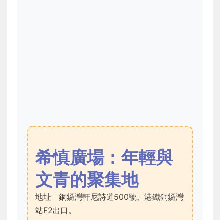
希慎廣場：年輕與
文青的聚集地
地址：銅鑼灣軒尼詩道500號。港鐵銅鑼灣
站F2出口。