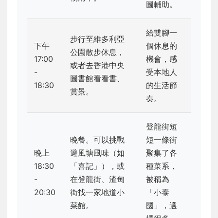
圖輔助。
給雙腳一
步行至維多利亞
下午
個休息的
公園散步休息，
17:00
機會，感
或者去香港中央
-
受本地人
圖書館看看書、
18:30
的生活節
賞景。
奏。
登龍街短
晚餐。可以挑戰
短一條街
晚上
避風塘風味（如
聚集了各
18:30
「喜記」），或
種菜系，
-
在登龍街、渣甸
被稱為
20:30
街找一家地道小
「小泰
菜館。
國」，選