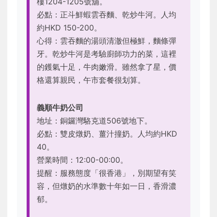
樓1204-1205號舖。
必點：正斗鮮蝦雲吞麵、乾炒牛河。人均
約HKD 150-200。
心得：雲吞麵的湯頭清澈但極鮮，麵條彈
牙。乾炒牛河是考驗廚師功力的菜，這裡
的鑊氣十足，牛肉嫩滑。雖然拿了星，價
格還算親民，午市套餐很划算。
義順牛奶公司
地址：銅鑼灣駱克道506號地下。
必點：雙皮燉奶、薑汁撞奶。人均約HKD
40。
營業時間：12:00-00:00。
提醒：服務態度「很香港」，別期望有笑
容，但燉奶的水準數十年如一日，香滑濃
郁。