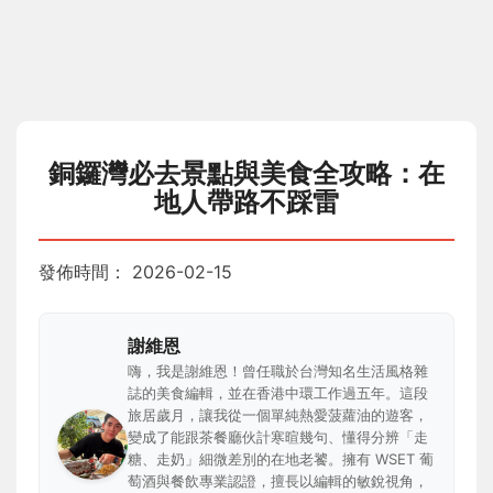
銅鑼灣必去景點與美食全攻略：在
地人帶路不踩雷
發佈時間：
2026-02-15
謝維恩
嗨，我是謝維恩！曾任職於台灣知名生活風格雜
誌的美食編輯，並在香港中環工作過五年。這段
旅居歲月，讓我從一個單純熱愛菠蘿油的遊客，
變成了能跟茶餐廳伙計寒暄幾句、懂得分辨「走
糖、走奶」細微差別的在地老饕。擁有 WSET 葡
萄酒與餐飲專業認證，擅長以編輯的敏銳視角，