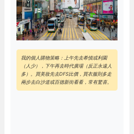
我的個人購物策略：上午先去希慎或利園
（人少），下午再去時代廣場（反正永遠人
多）。買美妝先去DFS比價，買衣服則多走
兩步去白沙道或百德新街看看，常有驚喜。