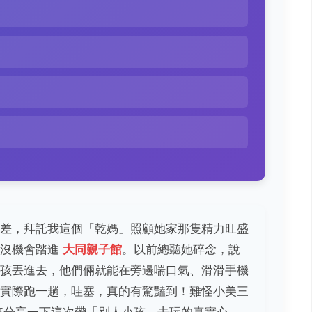
差，拜託我這個「乾媽」照顧她家那隻精力旺盛
真沒機會踏進
大同親子館
。以前總聽她碎念，說
孩丟進去，他們倆就能在旁邊喘口氣、滑滑手機
實際跑一趟，哇塞，真的有驚豔到！難怪小美三