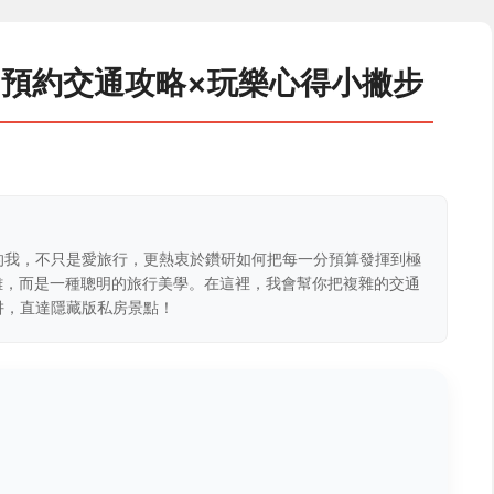
×預約交通攻略×玩樂心得小撇步
的我，不只是愛旅行，更熱衷於鑽研如何把每一分預算發揮到極
克難，而是一種聰明的旅行美學。在這裡，我會幫你把複雜的交通
阱，直達隱藏版私房景點！