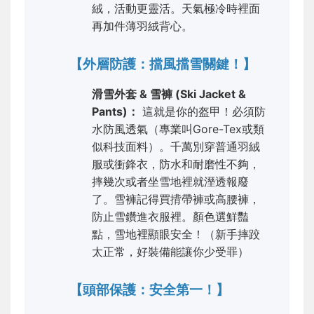
絨，活動更靈活。天氣極冷時裡面
再加件薄羽絨背心。
【外層防護：擋風擋雪關鍵！】
滑雪外套 & 雪褲 (Ski Jacket &
Pants)：
這就是你的盔甲！必須防
水防風透氣（專業叫Gore-Tex或類
似科技面料）。千萬別穿普通羽絨
服或衝鋒衣，防水和耐磨性不夠，
摔幾次或者坐雪地裡就溼透報廢
了。雪褲記得買揹帶褲或高腰褲，
防止雪鑽進衣服裡。顏色選鮮豔
點，雪地裡顯眼安全！（新手摔跤
太正常，好裝備能讓你少受罪）
【頭部保護：安全第一！】