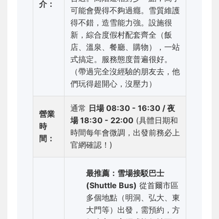
介：
可能會覺得不夠過癮。雪質維護
得不錯，造雪能力強。設施很
新，綜合度假村配套齊全（飯
店、溫泉、餐廳、購物），一站
式搞定。服務態度普遍很好。
（帶過完全沒經驗的朋友去，他
們玩得超開心，沒壓力）
通常
日場 08:30 - 16:30 / 夜
營業
場 18:30 - 22:00
(具體日期和
時
時間每年會微調，出發前務必上
間：
官網確認！)
最推薦：雪場接駁巴士
(Shuttle Bus)
從首爾市區
多個地點（明洞、弘大、東
大門等）出發，需預約，方