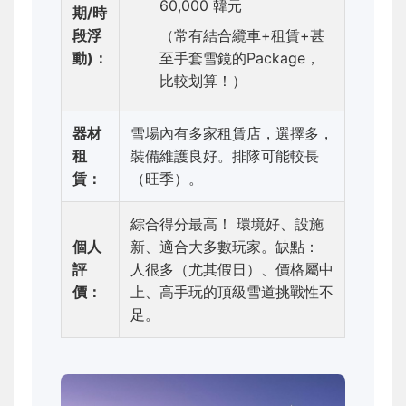
60,000 韓元
期/時
段浮
（常有結合纜車+租賃+甚
動)：
至手套雪鏡的Package，
比較划算！）
器材
雪場內有多家租賃店，選擇多，
租
裝備維護良好。排隊可能較長
賃：
（旺季）。
綜合得分最高！ 環境好、設施
個人
新、適合大多數玩家。缺點：
評
人很多（尤其假日）、價格屬中
價：
上、高手玩的頂級雪道挑戰性不
足。