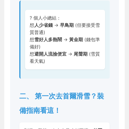
? 個人小總結：
想
人少省錢
→
早鳥期
(但要接受雪
質普通)
想
雪好人多熱鬧
→
黃金期
(錢包準
備好)
想
避開人流撿便宜
→
尾聲期
(雪質
看天氣)
二、 第一次去首爾滑雪？裝
備指南看這！