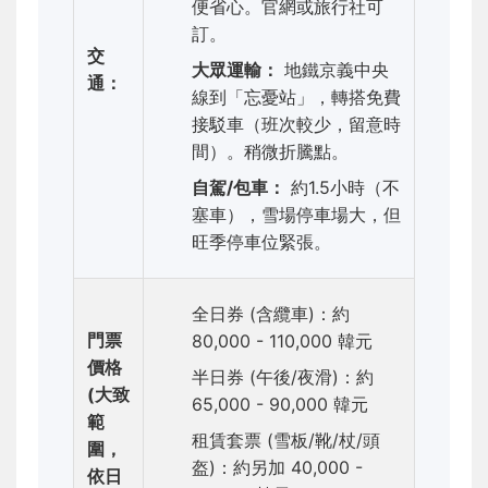
便省心。官網或旅行社可
訂。
交
大眾運輸：
地鐵京義中央
通：
線到「忘憂站」，轉搭免費
接駁車（班次較少，留意時
間）。稍微折騰點。
自駕/包車：
約1.5小時（不
塞車），雪場停車場大，但
旺季停車位緊張。
全日券 (含纜車)：約
門票
80,000 - 110,000 韓元
價格
半日券 (午後/夜滑)：約
(大致
65,000 - 90,000 韓元
範
租賃套票 (雪板/靴/杖/頭
圍，
盔)：約另加 40,000 -
依日