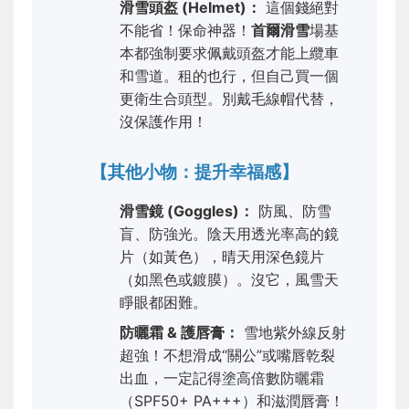
滑雪頭盔 (Helmet)：
這個錢絕對
不能省！保命神器！
首爾滑雪
場基
本都強制要求佩戴頭盔才能上纜車
和雪道。租的也行，但自己買一個
更衛生合頭型。別戴毛線帽代替，
沒保護作用！
【其他小物：提升幸福感】
滑雪鏡 (Goggles)：
防風、防雪
盲、防強光。陰天用透光率高的鏡
片（如黃色），晴天用深色鏡片
（如黑色或鍍膜）。沒它，風雪天
睜眼都困難。
防曬霜 & 護唇膏：
雪地紫外線反射
超強！不想滑成“關公”或嘴唇乾裂
出血，一定記得塗高倍數防曬霜
（SPF50+ PA+++）和滋潤唇膏！