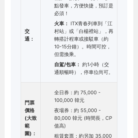
點發車，方便快捷，預訂是
必須！
火車：
ITX青春列車到「江
交
村站」或「白楊裡站」，再
通：
轉搭計程車或接駁車（約
10-15分鐘）。時間可控，
但需換乘。
自駕/包車：
約1小時（交
通順暢時），停車位尚可。
全日券：約 75,000 -
100,000 韓元
門票
價格
夜場券：約 55,000 -
(大致
80,000 韓元 (時間長，CP
範
值高)
圍)：
租賃套票：約另加 35,000