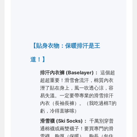
【貼身衣物：保暖排汗是王
道！】
排汗內衣褲 (Baselayer)：
這個超
超超重要！滑雪會流汗，棉質內衣
溼了貼在身上，風一吹透心涼，容
易失溫。一定要帶專業的滑雪排汗
內衣（長袖長褲）。（我吃過棉T的
虧，冷得直哆嗦）
滑雪襪 (Ski Socks)：
千萬別穿普
通棉襪或兩雙襪子！要買專門的滑
雪襪，夠厚（保暖）、夠長（包住