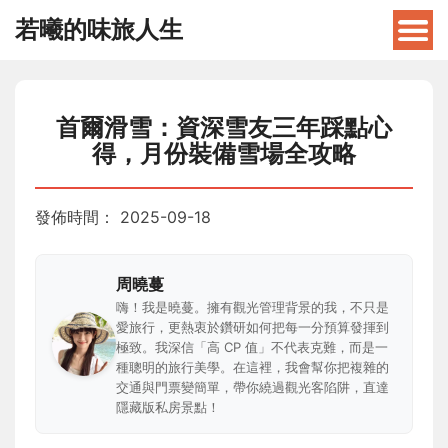
若曦的味旅人生
首爾滑雪：資深雪友三年踩點心
得，月份裝備雪場全攻略
發佈時間：
2025-09-18
周曉蔓
嗨！我是曉蔓。擁有觀光管理背景的我，不只是
愛旅行，更熱衷於鑽研如何把每一分預算發揮到
極致。我深信「高 CP 值」不代表克難，而是一
種聰明的旅行美學。在這裡，我會幫你把複雜的
交通與門票變簡單，帶你繞過觀光客陷阱，直達
隱藏版私房景點！