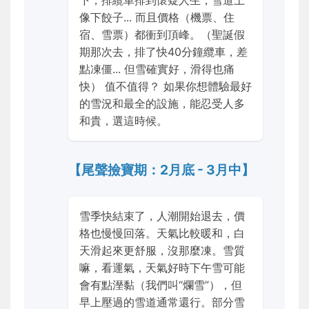
下，排纜車排到懷疑人生，雪道上
像下餃子... 而且價格（機票、住
宿、雪票）都衝到頂峰。（聖誕假
期那次去，排了快40分鐘纜車，差
點凍僵... 但雪確實好，滑得也痛
快） 值不值得？ 如果你想體驗最好
的雪況和最全的設施，能忍受人多
和貴，選這時候。
【尾聲撿寶期：2月底 - 3月中】
雪季快結束了，人潮開始退去，價
格也慢慢回落。天氣比較暖和，白
天滑起來更舒服，沒那麼凍。雪質
嘛，看運氣，天氣好時下午雪可能
會有點溼黏（我們叫“爛雪”），但
早上壓過的雪道通常還行。部分雪