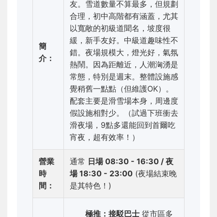
友。雪道數量不算最多，但規劃
合理，初中高階都有涵蓋，尤其
以寬敞的初級道聞名，坡度很
緩，新手友好。中級道趣味性不
簡
錯。夜場規模大，燈光好，氣氛
介：
熱鬧。因為距離近，人潮洶湧是
常態，特別是週末。整體設施感
覺稍舊一點點（但維護OK）。
配套主要是滑雪場本身，周邊度
假設施相對少。（試過下班衝去
滑夜場，9點多還能回到首爾吃
宵夜，超有效率！）
營業
通常
日場 08:30 - 16:30 / 夜
時
場 18:30 - 23:00
(夜場結束晚
間：
是其特色！)
極推：接駁巴士
從市區多