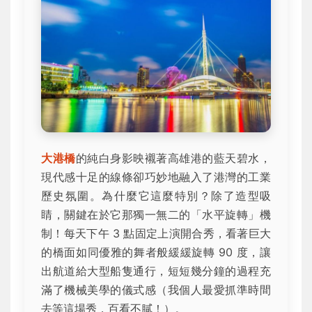
大港橋
的純白身影映襯著高雄港的藍天碧水，
現代感十足的線條卻巧妙地融入了港灣的工業
歷史氛圍。為什麼它這麼特別？除了造型吸
睛，關鍵在於它那獨一無二的「水平旋轉」機
制！每天下午 3 點固定上演開合秀，看著巨大
的橋面如同優雅的舞者般緩緩旋轉 90 度，讓
出航道給大型船隻通行，短短幾分鐘的過程充
滿了機械美學的儀式感（我個人最愛抓準時間
去等這場秀，百看不膩！）。