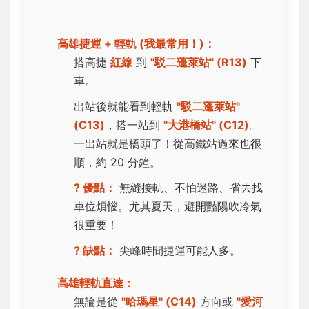
高雄捷運 + 輕軌 (我最常用！)：
搭高捷
紅線
到
"駁二蓬萊站" (R13)
下
車。
出站後就能看到輕軌
"駁二蓬萊站"
(C13)
，搭一站到
"大港橋站" (C12)
。
一出站就是橋頭了！從高鐵站過來也很
順，約 20 分鐘。
? 優點：
無縫接軌、不怕迷路、省去找
車位煩惱。尤其夏天，避開豔陽吹冷氣
很重要！
? 缺點：
尖峰時間捷運可能人多。
高雄輕軌直達：
無論是從
"哈瑪星" (C14)
方向或
"愛河