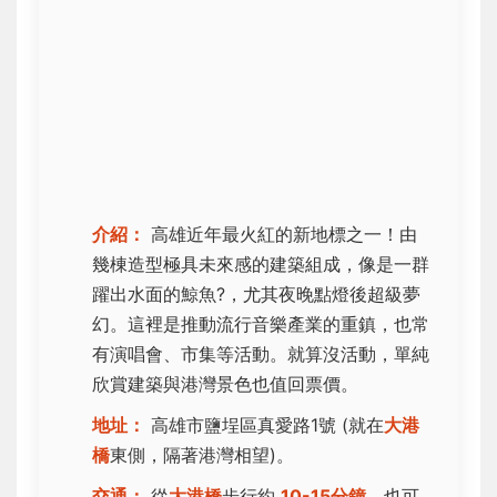
介紹：
高雄近年最火紅的新地標之一！由
幾棟造型極具未來感的建築組成，像是一群
躍出水面的鯨魚?，尤其夜晚點燈後超級夢
幻。這裡是推動流行音樂產業的重鎮，也常
有演唱會、市集等活動。就算沒活動，單純
欣賞建築與港灣景色也值回票價。
地址：
高雄市鹽埕區真愛路1號 (就在
大港
橋
東側，隔著港灣相望)。
交通：
從
大港橋
步行約
10-15分鐘
。也可