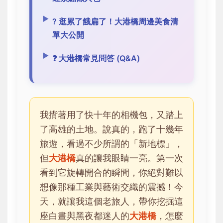
?️ 逛累了餓扁了！大港橋周邊美食清
單大公開
❓ 大港橋常見問答 (Q&A)
我揹著用了快十年的相機包，又踏上
了高雄的土地。說真的，跑了十幾年
旅遊，看過不少所謂的「新地標」，
但
大港橋
真的讓我眼睛一亮。第一次
看到它旋轉開合的瞬間，你絕對難以
想像那種工業與藝術交織的震撼！今
天，就讓我這個老旅人，帶你挖掘這
座白晝與黑夜都迷人的
大港橋
，怎麼