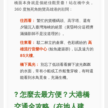
橋面本身就是個絕佳觀景臺！站在橋中央，
360 度無死角飽覽高雄港的壯闊：
往西看：
繁忙的貨櫃碼頭、高字塔、還有
夕陽沉入臺灣海峽的絕景（黃昏時分這裡擠
滿攝影師不是沒道理的）。
往東看：
駁二林立的倉庫、色彩繽紛的
高
雄流行音樂中心
(鯨魚建築群)，以及遠方的
85大樓
。
橋下風光：
別忘了低頭看看腳下波光粼粼
的水面，常有小船或工作船隻穿梭，有時還
能看到水鳥覓食，充滿生機。
? 怎麼去最方便？大港橋
交通全攻略（在地人建