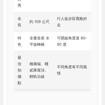
秀
全
行人徒步區寬敞好
約 109 公尺
長
走
特
全臺首座 水
可開啟角度達 80-
色
平旋轉橋
90 度
最
佳
橋兩端、棧
不同角度有不同風
拍
貳庫屋頂、
情
攝
輕軌沿線
點