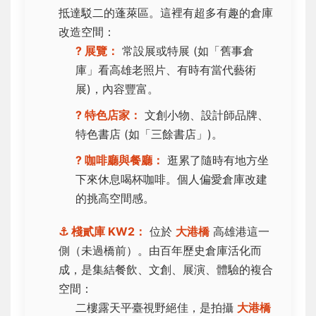
抵達駁二的蓬萊區。這裡有超多有趣的倉庫
改造空間：
? 展覽：
常設展或特展 (如「舊事倉
庫」看高雄老照片、有時有當代藝術
展)，內容豐富。
?️ 特色店家：
文創小物、設計師品牌、
特色書店 (如「三餘書店」)。
?️ 咖啡廳與餐廳：
逛累了隨時有地方坐
下來休息喝杯咖啡。個人偏愛倉庫改建
的挑高空間感。
⚓ 棧貳庫 KW2：
位於
大港橋
高雄港這一
側（未過橋前）。由百年歷史倉庫活化而
成，是集結餐飲、文創、展演、體驗的複合
空間：
二樓露天平臺視野絕佳，是拍攝
大港橋