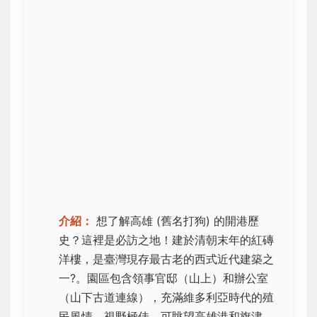
介紹：
想了解高雄 (舊名打狗) 的開港歷
史？這裡是必訪之地！建於清朝末年的紅磚
洋樓，是臺灣現存最古老的西式近代建築之
一?️。園區包含領事官邸（山上）和辦公室
（山下古道連線），充滿維多利亞時代的殖
民風情。視野極佳，可眺望高雄港和旗津。