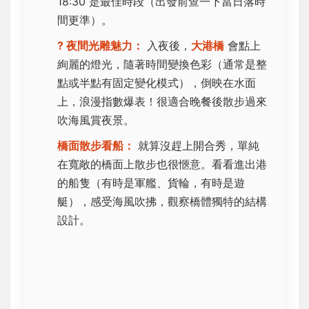
18:30 是最佳時段（出發前查一下當日落時
間更準）。
? 夜間光雕魅力：
入夜後，
大港橋
會點上
絢麗的燈光，隨著時間變換色彩（通常是整
點或半點有固定變化模式），倒映在水面
上，浪漫指數爆表！很適合晚餐後散步過來
吹海風賞夜景。
橋面散步看船：
就算沒趕上開合秀，單純
在寬敞的橋面上散步也很愜意。看看進出港
的船隻（有時是軍艦、貨輪，有時是遊
艇），感受海風吹拂，觀察橋體獨特的結構
設計。