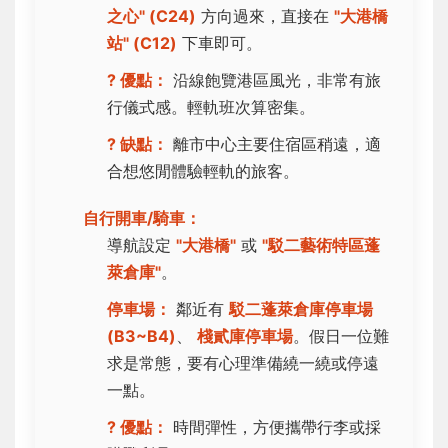
之心" (C24)
方向過來，直接在
"大港橋
站" (C12)
下車即可。
? 優點：
沿線飽覽港區風光，非常有旅
行儀式感。輕軌班次算密集。
? 缺點：
離市中心主要住宿區稍遠，適
合想悠閒體驗輕軌的旅客。
自行開車/騎車：
導航設定
"大港橋"
或
"駁二藝術特區蓬
萊倉庫"
。
停車場：
鄰近有
駁二蓬萊倉庫停車場
(B3~B4)
、
棧貳庫停車場
。假日一位難
求是常態，要有心理準備繞一繞或停遠
一點。
? 優點：
時間彈性，方便攜帶行李或採