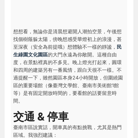
想想看，無論你是清晨想避開人潮拍空景，午後想
找個樹蔭躲太陽，傍晚想感受華燈初上的浪漫，甚
至深夜（安全為前提哦）想體驗不一樣的靜謐，
民
生綠園文化園區
的大門永遠為你敞開。這種自由
度，在景點裡真的不多見。晚上燈光打起來，圓環
和四周的建築另有一番風情，跟白天很不一樣。不
過提醒一下，雖然園區本身24小時開放，但圍繞園
區的重要場館（像臺灣文學館、臺南市美術館1館
等）是有固定開放時間的，要看館的話要留意時
間。
交通 & 停車
臺南市區說實話，開車真的有點挑戰，尤其是熱門
區域。我強烈建議：