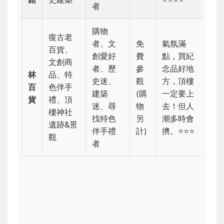
者
購物
復古老
者、文
免
氣氛滿
百貨、
創愛好
費
點，買紀
文創商
者、歷
參
念品好地
林
品、特
史迷、
觀
方，頂樓
百
色伴手
建築
(購
一定要上
貨
禮、頂
迷、尋
物
去！但人
樓神社
找特色
另
潮多時會
遺跡&景
伴手禮
計)
擠。⭐⭐⭐
觀
者