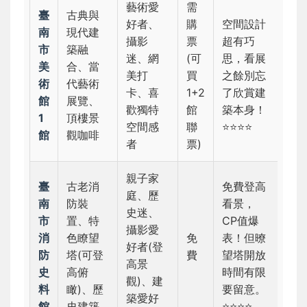
藝術愛
需
臺
古典與
好者、
購
空間設計
南
現代建
攝影
票
超有巧
市
築融
迷、網
(可
思，看展
美
合、當
美打
買
之餘別忘
術
代藝術
卡、喜
1+2
了欣賞建
館
展覽、
歡獨特
館
築本身！
1
頂樓景
空間感
聯
⭐⭐⭐⭐
館
觀咖啡
者
票)
親子家
臺
古老消
免費登高
庭、歷
南
防裝
看景，
史迷、
市
置、特
CP值爆
攝影愛
消
色瞭望
免
表！但暸
好者(登
防
塔(可登
費
望塔開放
高景
史
高俯
時間有限
觀)、建
料
瞰)、歷
要留意。
築愛好
館
史建築
⭐⭐⭐⭐