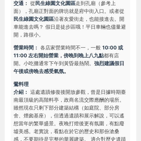
交通：
從
民生綠園文化園區
走到孔廟（參考上
面），孔廟正對面的牌坊就是府中街入口。或者從
民生綠園文化園區
沿著友愛街走，也能接進去。
開
車能進去嗎？
假日是徒步區哦！平日車輛也儘量避
開，路很小。
營業時間：
各店家營業時間不一，一般
10:00 或
11:00 左右開始營業，傍晚到晚上八九點
都有店
開。小吃攤通常下午到黃昏最熱鬧。
強烈建議假日
午後或傍晚去感受氣氛。
鶯料理
介紹：
這處遺蹟修復後開放參觀，曾是日據時期臺
南最頂級的高階料亭，政商名流交際應酬的場所。
雖然現在只剩下部分建築結構（如庭院、部分房
舍、煙囪基座），但透過遺蹟和展示解說，可以遙
想當年的繁華盛景。夜晚打燈後更有氛圍，有點廢
墟美感。
老實說，看點在於它的歷史和那份滄桑
感，不要期待是完整的華麗建築。
適合對歷史遺蹟