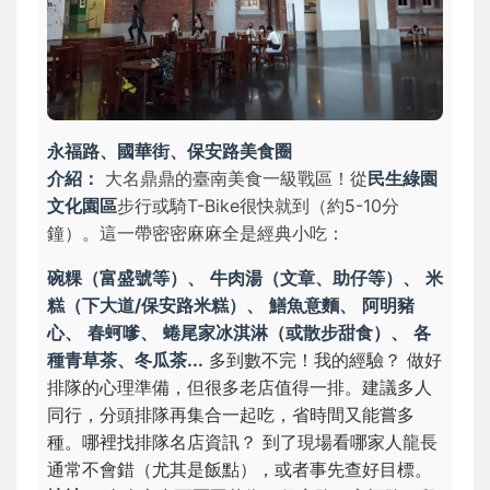
永福路、國華街、保安路美食圈
介紹：
大名鼎鼎的臺南美食一級戰區！從
民生綠園
文化園區
步行或騎T-Bike很快就到（約5-10分
鐘）。這一帶密密麻麻全是經典小吃：
碗粿（富盛號等）、
牛肉湯（文章、助仔等）、
米
糕（下大道/保安路米糕）、
鱔魚意麵、
阿明豬
心、
春蚵嗲、
蜷尾家冰淇淋（或散步甜食）、
各
種青草茶、冬瓜茶...
多到數不完！
我的經驗？
做好
排隊的心理準備，但很多老店值得一排。建議多人
同行，分頭排隊再集合一起吃，省時間又能嘗多
種。
哪裡找排隊名店資訊？
到了現場看哪家人龍長
通常不會錯（尤其是飯點），或者事先查好目標。