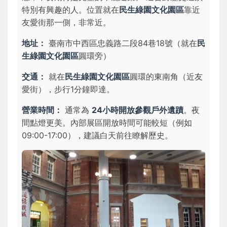
特別有興趣的人。位置就在
民生綠園文化園區
靠近
友愛街那一側，非常近。
地址：
臺南市中西區忠義路二段84巷18號（就在
民
生綠園文化園區
圓環旁）
交通：
就在
民生綠園文化園區
圓環的東南角（近友
愛街），步行1分鐘即達。
營業時間：
通常為
24小時開放參觀戶外遺蹟
。夜
間點燈更美。內部展區開放時間可能較短（例如
09:00-17:00），建議白天前往瞭解歷史。