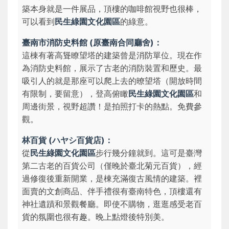
築本身就是一件展品，頂樓的咖啡館視野也很棒，
可以看到
民生綠園文化園區
的綠意。
臺南市消防史料館 (原臺南合同廳舍)：
這棟有著高聳瞭望塔的建築曾是消防單位。現在作
為消防史料館，展示了古老的消防裝置和歷史。最
吸引人的就是那座可以爬上去的暸望塔（開放時間
有限制，要留意），登高俯瞰
民生綠園文化園區
和
周邊街景，視野超讚！是拍照打卡的熱點。免費參
觀。
林百貨 (ハヤシ百貨店)：
從
民生綠園文化園區
步行幾分鐘就到。這可是臺灣
第二古老的百貨公司（僅晚於臺北菊元百貨），經
過修復後重新開業，是棟充滿復古風情的建築。裡
面賣的文創商品、伴手禮很有臺南特色，頂樓還有
神社遺蹟和景觀餐廳。即使不購物，逛逛感受老百
貨的氛圍也很有趣。晚上點燈後特別美。