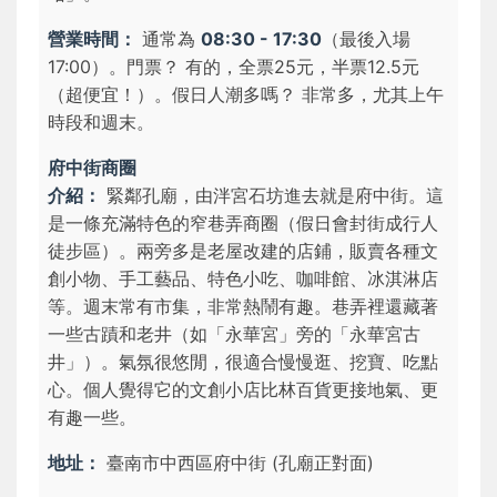
營業時間：
通常為
08:30 - 17:30
（最後入場
17:00）。
門票？
有的，全票25元，半票12.5元
（超便宜！）。
假日人潮多嗎？
非常多，尤其上午
時段和週末。
府中街商圈
介紹：
緊鄰孔廟，由泮宮石坊進去就是府中街。這
是一條充滿特色的窄巷弄商圈（假日會封街成行人
徒步區）。兩旁多是老屋改建的店鋪，販賣各種文
創小物、手工藝品、特色小吃、咖啡館、冰淇淋店
等。週末常有市集，非常熱鬧有趣。巷弄裡還藏著
一些古蹟和老井（如「永華宮」旁的「永華宮古
井」）。氣氛很悠閒，很適合慢慢逛、挖寶、吃點
心。
個人覺得它的文創小店比林百貨更接地氣、更
有趣一些。
地址：
臺南市中西區府中街 (孔廟正對面)