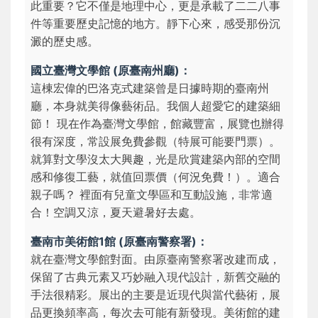
此重要？
它不僅是地理中心，更是承載了二二八事
件等重要歷史記憶的地方。靜下心來，感受那份沉
澱的歷史感。
國立臺灣文學館 (原臺南州廳)：
這棟宏偉的巴洛克式建築曾是日據時期的臺南州
廳，本身就美得像藝術品。
我個人超愛它的建築細
節！
現在作為臺灣文學館，館藏豐富，展覽也辦得
很有深度，常設展免費參觀（特展可能要門票）。
就算對文學沒太大興趣，光是欣賞建築內部的空間
感和修復工藝，就值回票價（何況免費！）。
適合
親子嗎？
裡面有兒童文學區和互動設施，非常適
合！空調又涼，夏天避暑好去處。
臺南市美術館1館 (原臺南警察署)：
就在臺灣文學館對面。由原臺南警察署改建而成，
保留了古典元素又巧妙融入現代設計，新舊交融的
手法很精彩。展出的主要是近現代與當代藝術，展
品更換頻率高，每次去可能有新發現。美術館的建