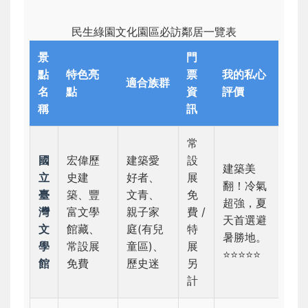
民生綠園文化園區必訪鄰居一覽表
景
門
點
特色亮
票
我的私心
適合族群
名
點
資
評價
稱
訊
常
國
宏偉歷
建築愛
設
建築美
立
史建
好者、
展
翻！冷氣
臺
築、豐
文青、
免
超強，夏
灣
富文學
親子家
費 /
天首選避
文
館藏、
庭(有兒
特
暑勝地。
學
常設展
童區)、
展
⭐⭐⭐⭐⭐
館
免費
歷史迷
另
計