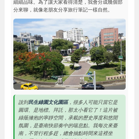
細細品味。為了讓大家看得清楚，我會分成幾個部
分來聊，就像老朋友分享旅行筆記一樣自然。
說到
民生綠園文化園區
，很多人可能只當它是
圓環、是地標。拜託，那太小看它了！這片被
綠蔭擁抱的寧靜空間，承載的歷史厚度和悠閒
氛圍，是臺南快節奏中的喘息點。我每次來臺
南，不管行程多趕，總會抽點時間來這裡坐