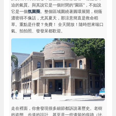
迫的氣質。與其說它是一個封閉的"園區"，不如說
它是一個
氛圍圈
。整個區域圍繞著圓環展開，樹蔭
濃密得不像話，尤其夏天，那涼意簡直是救命稻
草。重點是什麼？
免費！
全天開放！隨時想來喘口
氣、拍拍照、發發呆都歡迎。
走在裡面，你會發現很多細節都訴說著歷史。老樹
的姿態、步道的設計、甚至是一些遺留的痕跡（比