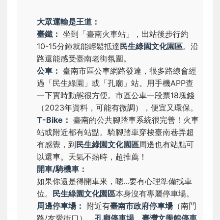
大眾運輸是王道：
臺鐵：
坐到「臺南火車站」，出站後步行約
10-15分鐘就能輕鬆抵達
民生綠園文化園區
。沿
路還能感受臺南老街氛圍。
公車：
臺南市區公車網路發達，很多路線會經
過「民生綠園」或「孔廟」站。用手機APP查
一下實時動態很方便。市區公車一段票18塊錢
（2023年資料，可能有微調），便宜又環保。
T-Bike：
臺南的公共腳踏車系統很完善！火車
站或附近都有站點。騎腳踏車穿梭臺南巷弄超
有感覺，到
民生綠園文化園區
周邊也有站點可
以還車。天氣不熱時，超推薦！
開車/騎機車：
如果你還是得開車來，嗯...要有心理準備找車
位。
民生綠園文化園區
本身沒有專屬停車場。
周邊停車場：
附近有
臺南市政府停車場
（南門
路/友愛街口）、
孔廟停車場
、
臺灣文學館停車