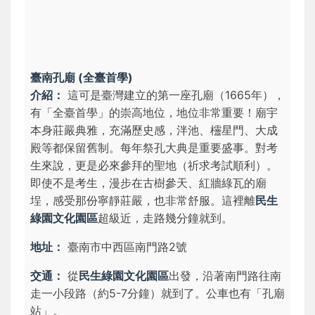
臺南孔廟 (全臺首學)
介紹：
這可是臺灣建立的第一座孔廟（1665年），
有「全臺首學」的崇高地位，地位非常重要！廟宇
本身莊嚴典雅，充滿歷史感，泮池、欞星門、大成
殿等都保留舊制。每年祭孔大典是重要盛事。對考
生來說，更是必來參拜的聖地（祈求考試順利）。
即使不是考生，漫步在古樹參天、紅牆綠瓦的廟
埕，感受那份寧靜莊嚴，也非常舒服。這裡離
民生
綠園文化園區
超級近，走路幾分鐘就到。
地址：
臺南市中西區南門路2號
交通：
從
民生綠園文化園區
出發，沿著南門路往南
走一小段路（約5-7分鐘）就到了。公車也有「孔廟
站」。