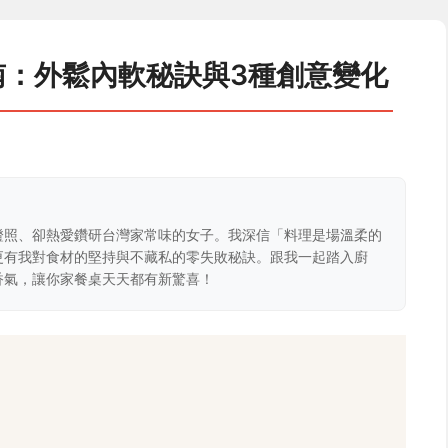
南：外鬆內軟秘訣與3種創意變化
證照、卻熱愛鑽研台灣家常味的女子。我深信「料理是場溫柔的
更有我對食材的堅持與不藏私的零失敗秘訣。跟我一起踏入廚
香氣，讓你家餐桌天天都有新驚喜！