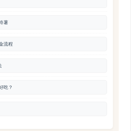
鈴薯
金流程
法
好吃？