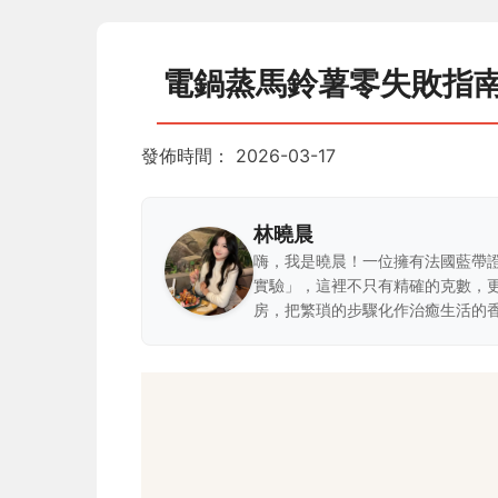
電鍋蒸馬鈴薯零失敗指
發佈時間：
2026-03-17
林曉晨
嗨，我是曉晨！一位擁有法國藍帶
實驗」，這裡不只有精確的克數，
房，把繁瑣的步驟化作治癒生活的