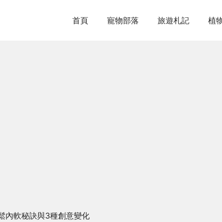
首頁
寵物部落
旅遊札記
植
鬆內軟秘訣與3種創意變化