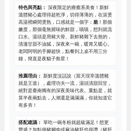
特色與亮點：
深夜限定的療癒系美食！新鮮
溫體豬心處理得超乾淨，切得薄薄的，在滾燙
高湯裡瞬間燙熟，口感就是一個字：
脆
！那個
嫩度，那個毫無腥味的鮮甜，嘖嘖，想到就流
口水。湯頭是用豬大骨、新鮮豬雜下去熬的，
清澈甘甜不油膩，深夜來一碗，暖胃又暖心。
老闆阿明的手腳超快，點餐到上桌不用三分
鐘，簡直是夜貓子救星！
推薦理由：
新鮮度沒話說（當天現宰溫體豬
就是王道），處理功夫一流，湯頭清甜回甘，
絕對是臺南獨有的深夜美味代表。重點是，就
算半夜兩點去，人潮還是滿滿滿，你就知道它
有多夯！
搭配建議：
單吃一碗冬粉就超級滿足！想更
豐盛？加點個豬腳肉或麻油豬肝也很讚（豬肝