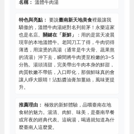
名稱：
溫體牛肉湯
特色與亮點：
要說
臺南新天地美食
裡最讓我
驕傲的，溫體牛肉湯絕對名列前茅！永樂這家
也是名店。
關鍵在「新鮮」
：用的是當天凌晨
現宰的本地溫體牛。老闆刀工了得，牛肉切得
薄透，用滾燙的高湯（通常是牛大骨、蔬果熬
的清湯）沖下去，瞬間將牛肉燙至粉嫩的3~5
分熟。湯頭清甜，完美帶出牛肉本身的鮮甜，
肉質軟嫩不帶筋，入口即化，那個鮮味真的會
讓人睜大眼睛！沾點醬油膏加薑絲，風味更提
升。
推薦理由：
極致的新鮮體驗，品嚐臺南在地
食材的魅力。湯清、肉鮮、味美，是臺南早餐
或宵夜的經典代表。這碗湯，喝過就知道為什
麼臺南人這麼愛。