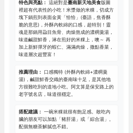
特色與亮點：
這絕對是
臺南新天地美食
版圖
裡超有代表性的小吃！米漿做的米粿，切成方
塊下鍋煎到表面金黃「恰恰」(臺語，焦香酥
脆的意思)，外酥內軟綿的口感，超特別！靈
魂是那鍋用蝨目魚骨、肉燥熬成的濃稠羹湯，
味道鹹甜鮮香，淋在煎好的米粿上，噢～ 再
加上新鮮彈牙的蝦仁、滿滿肉燥，撒點香菜，
味道層次超豐富！
推薦理由：
口感獨特 (外酥內軟綿+濃稠羹
湯)，鹹甜鮮香交織的臺南味十足，是其他地
方很難吃到的道地小吃。阿文算是保安路上的
老字號名店，味道很穩定。
搭配建議：
一碗米粿就很有飽足感。敢吃內
臟的朋友可以加點「豬肝湯」或「綜合湯」。
配個無糖茶解膩也不錯。