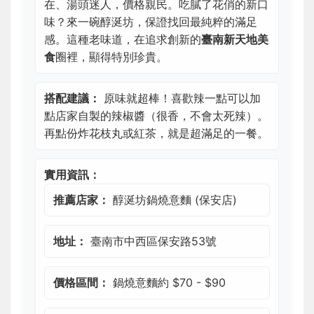
在、湯頭迷人，價格親民。吃膩了花俏的新口
味？來一碗醇涎坊，保證找回最純粹的滿足
感。這種老味道，在追求創新的
臺南新天地美
食
圈裡，顯得特別珍貴。
搭配建議：
原味就超棒！喜歡辣一點可以加
點店家自製的辣椒醬（很香，不會太死辣）。
再點份炸花枝丸或紅茶，就是超滿足的一餐。
實用資訊：
推薦店家：
醇涎坊鍋燒意麵 (保安店)
地址：
臺南市中西區保安路53號
價格區間：
鍋燒意麵約 $70 - $90