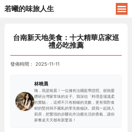
若曦的味旅人生
台南新天地美食：十大精華店家巡
禮必吃推薦
發佈時間：
2025-11-11
林曉晨
嗨，我是曉晨！一位擁有法國藍帶證照、卻熱愛
鑽研台灣家常味的女子。我深信「料理是場溫柔
的實驗」，這裡不只有精確的克數，更有我對食
材的堅持與不藏私的零失敗秘訣。跟我一起踏入
廚房，把繁瑣的步驟化作治癒生活的香氣，讓你
家餐桌天天都有新驚喜！