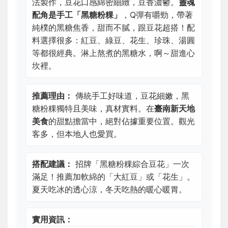
法製作，豆花口感綿密細緻，豆香濃鬱。
靈魂
配角是手工「黑糖粉粿」
，Q彈有嚼勁，帶著
純樸的黑糖焦香，甜而不膩，跟豆花超搭！配
料選擇很多：紅豆、綠豆、花生、珍珠、湯圓
等都很經典。淋上熬煮的黑糖水，啊～甜進心
坎裡。
推薦理由：
傳統手工好味道，豆花細嫩，黑
糖粉粿獨特且美味，真材實料。在
臺南新天地
美食
的甜點擔當中，絕對佔據重要位置。觀光
客多，但本地人也愛買。
搭配建議：
招牌「黑糖粉粿綜合豆花」一次
滿足！推薦加軟綿的「大紅豆」或「花生」。
夏天吃冰的透心涼，冬天吃熱的暖心暖胃。
實用資訊：