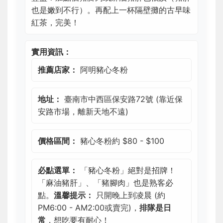
也是嫩到不行）。再配上一杯隔壁攤的古早味
紅茶，完美！
實用資訊：
推薦店家：
阿明豬心冬粉
地址：
臺南市中西區保安路72號 (靠近保
安路市場，離新天地不遠)
價格區間：
豬心冬粉約 $80 - $100
必點選單：
「豬心冬粉」絕對是招牌！
「麻油豬肝」、「豬腳肉」也是熟客必
點。
溫馨提示：
只開晚上到凌晨 (約
PM6:00 - AM2:00或賣完)，
排隊是日
常
，想吃要有耐心！