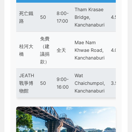
Tham Krasae
死亡鐵
8:00-
50
Bridge,
4.5
路
17:00
Kanchanaburi
免費
Mae Nam
桂河大
（建
全天
Khwae Road,
4.0
橋
議捐
Kanchanaburi
款）
JEATH
Wat
9:00-
戰爭博
50
Chaichumpol,
3.5
16:00
物館
Kanchanaburi