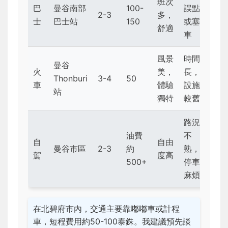
班次
巴
曼谷南部
100-
誤點
2-3
多，
士
巴士站
150
或塞
舒適
車
風景
時間
曼谷
火
美，
長，
Thonburi
3-4
50
車
體驗
設施
站
獨特
較舊
路況
油費
不
自
自由
曼谷市區
2-3
約
熟，
駕
度高
500+
停車
麻煩
在北碧府市內，交通主要靠嘟嘟車或計程
車，短程費用約50-100泰銖。我建議預先談