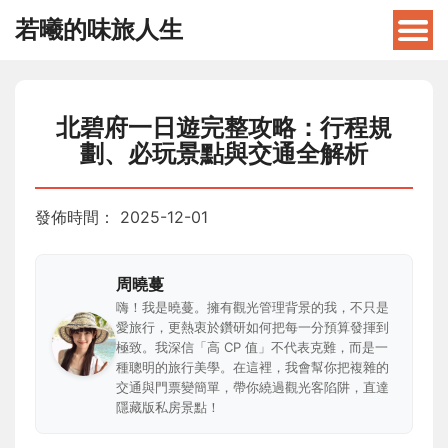
若曦的味旅人生
北碧府一日遊完整攻略：行程規
劃、必玩景點與交通全解析
發佈時間：
2025-12-01
周曉蔓
嗨！我是曉蔓。擁有觀光管理背景的我，不只是
愛旅行，更熱衷於鑽研如何把每一分預算發揮到
極致。我深信「高 CP 值」不代表克難，而是一
種聰明的旅行美學。在這裡，我會幫你把複雜的
交通與門票變簡單，帶你繞過觀光客陷阱，直達
隱藏版私房景點！