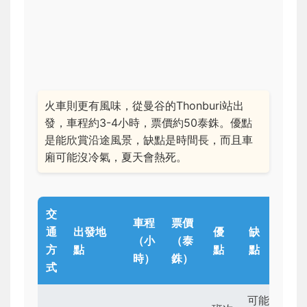
火車則更有風味，從曼谷的Thonburi站出
發，車程約3-4小時，票價約50泰銖。優點
是能欣賞沿途風景，缺點是時間長，而且車
廂可能沒冷氣，夏天會熱死。
交
車程
票價
通
出發地
優
缺
（小
（泰
方
點
點
點
時）
銖）
式
可能