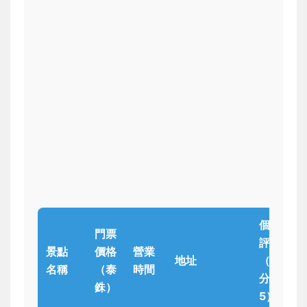
個人
門票
評分
景點
價格
營業
地址
（滿
名稱
（泰
時間
分
銖）
5）