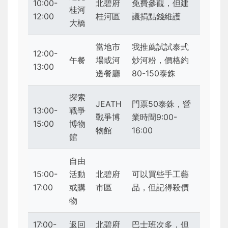
10:00-
北碧府
免費參觀，但建
桂河
12:00
桂河區
議捐點錢維護
大橋
當地市
我推薦試試泰式
12:00-
午餐
場或河
炒河粉，價格約
13:00
邊餐廳
80-150泰銖
探索
JEATH
門票50泰銖，營
13:00-
戰爭
戰爭博
業時間9:00-
15:00
博物
物館
16:00
館
自由
15:00-
活動
北碧府
可以買些手工藝
17:00
或購
市區
品，但記得殺價
物
17:00-
返回
北碧府
巴士班次多，但