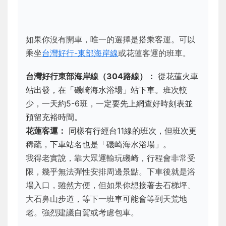
如果你沒有開車，唯一的選擇是搭乘客運。可以
乘坐
台灣好行-東部海岸線
或花蓮客運的班車。
台灣好行東部海岸線（304路線）：
從花蓮火車
站出發，在「磯崎海水浴場」站下車。班次較
少，一天約5-6班，一定要先上網查好時刻表並
預留充裕時間。
花蓮客運：
同樣有行經台11線的班次，但班次更
稀疏，下車站名也是「磯崎海水浴場」。
我得老實說，靠大眾運輸玩磯崎，行程會非常受
限，幾乎無法彈性安排周邊景點。下車後就是浴
場入口，雖然方便，但如果你想接著去石梯坪、
大石鼻山步道，等下一班車可能會等到天荒地
老。強烈建議自駕或考慮包車。