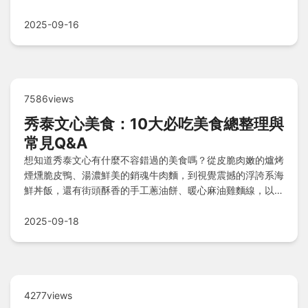
惑，輕鬆掌握成功秘訣！
2025-09-16
7586views
秀泰文心美食：10大必吃美食總整理與
常見Q&A
想知道秀泰文心有什麼不容錯過的美食嗎？從皮脆肉嫩的爐烤
煙燻脆皮鴨、湯濃鮮美的銷魂牛肉麵，到視覺震撼的浮誇系海
鮮丼飯，還有街頭酥香的手工蔥油餅、暖心麻油雞麵線，以及
爆漿車輪餅、開胃泰式涼拌海鮮等，囊括各式風味。這裡整理
10大必吃懶人包，搭配隱藏居酒屋療癒聖品，解答您的美食
2025-09-18
常見疑問，讓您一次嚐遍臺式靈魂小吃與甜點！
4277views