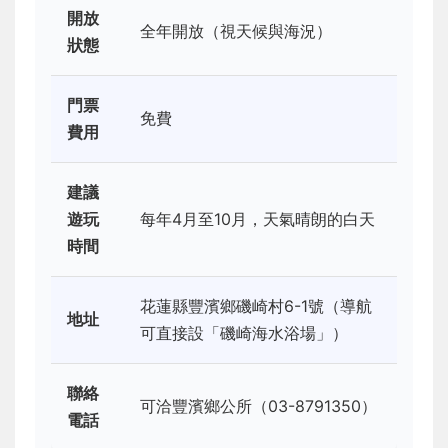
開放
全年開放（視天候與海況）
狀態
門票
免費
費用
建議
遊玩
每年4月至10月，天氣晴朗的白天
時間
花蓮縣豐濱鄉磯崎村6-1號（導航
地址
可直接設「磯崎海水浴場」）
聯絡
可洽豐濱鄉公所（03-8791350）
電話