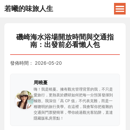
若曦的味旅人生
磯崎海水浴場開放時間與交通指
南：出發前必看懶人包
發佈時間：
2026-05-20
周曉蔓
嗨！我是曉蔓。擁有觀光管理背景的我，不只是
愛旅行，更熱衷於鑽研如何把每一分預算發揮到
極致。我深信「高 CP 值」不代表克難，而是一
種聰明的旅行美學。在這裡，我會幫你把複雜的
交通與門票變簡單，帶你繞過觀光客陷阱，直達
隱藏版私房景點！