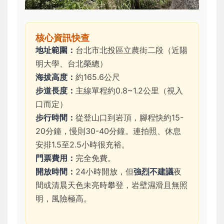
核心資訊快查
地址範圍：
台北市北投區立農街二段（近陽
明大學、台北榮總）
海拔高度：
約165.6公尺
步道長度：
主線單程約0.8~1.2公里（視入
口而定）
步行時間：
從登山口到岩頂，腳程快約15-
20分鐘，慢則30-40分鐘。連拍照、休息
安排1.5至2.5小時很充裕。
門票費用：
完全免費。
開放時間：
24小時開放，但
強烈不建議
夜
間或清晨天色未亮時攀登，岩壁濕滑且無照
明，風險極高。