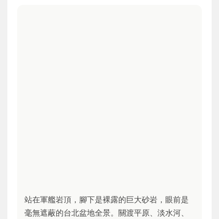
站在軍艦岩頂，腳下是裸露的巨大砂岩，眼前是
毫無遮蔽的台北盆地全景。關渡平原、淡水河、