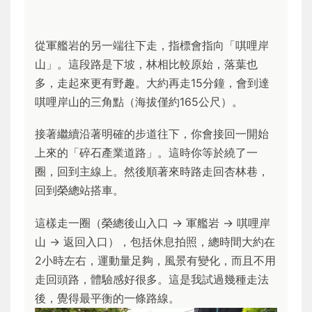
從軍艦岩的另一端往下走，指標會指向「唭哩岸
山」。這段路是下坡，林相比較原始，落葉也
多，走起來更有野趣。大約再走15分鐘，會到達
唭哩岸山的三角點（海拔僅約165公尺）。
接著繼續沿著明確的步道往下，你會接回一開始
上來的「碎石產業道路」。這時你等於繞了一
圈，回到主線上。然後順著來時路走回杏林巷，
回到榮總站搭車。
這樣走一圈（榮總後山入口 → 軍艦岩 → 唭哩岸
山 → 返回入口），包括休息拍照，總時間大約在
2小時左右，運動量足夠，風景有變化，而且不用
走回頭路，體驗感好很多。這是我試過幾種走法
後，覺得最平衡的一條路線。