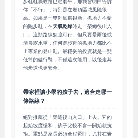
步鞋鞋底紋路已經磨平，那我會明白告訴
你「不行」，特別是在岩頂區域風險很
高。如果是一雙鞋底還很新、抓地力不錯
的跑步鞋，在
天氣乾燥
時走「榮總後山入
口」這類路線勉強可行。但只要是雨後或
清晨露水重，任何跑步鞋的抓地力都比不
上專業的登山鞋。最穩妥的投資就是一雙
低筒的健行鞋，不僅這次能用，以後走其
他步道也更安全。
帶家裡讀小學的孩子去，適合走哪一
條路線？
絕對推薦從「榮總後山入口」上去。它的
起始坡度緩和，孩子比較不會一開始就抗
拒。重點是家長必須全程緊盯，尤其在岩