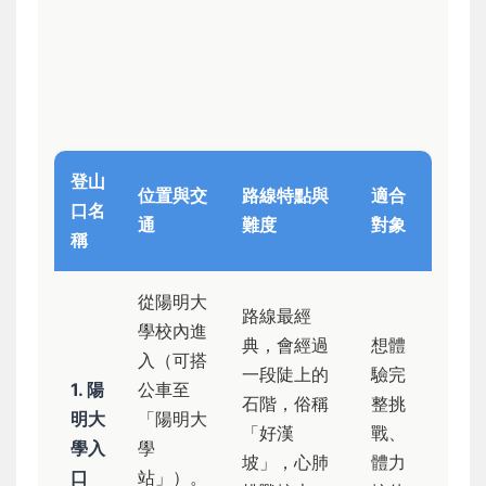
登山
位置與交
路線特點與
適合
口名
通
難度
對象
稱
從陽明大
路線最經
學校內進
典，會經過
想體
入（可搭
一段陡上的
驗完
1. 陽
公車至
石階，俗稱
整挑
明大
「陽明大
「好漢
戰、
學入
學
坡」，心肺
體力
口
站」）。