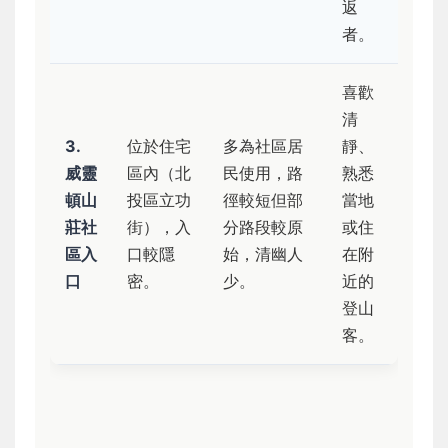
返
者。
喜歡
清
3.
位於住宅
多為社區居
靜、
威靈
區內（北
民使用，路
熟悉
頓山
投區立功
徑較短但部
當地
莊社
街），入
分路段較原
或住
區入
口較隱
始，清幽人
在附
口
密。
少。
近的
登山
客。