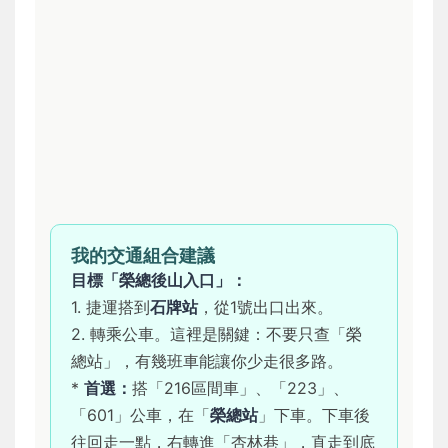
我的交通組合建議
目標「榮總後山入口」：
1. 捷運搭到
石牌站
，從1號出口出來。
2. 轉乘公車。這裡是關鍵：不要只查「榮
總站」，有幾班車能讓你少走很多路。
*
首選：
搭「216區間車」、「223」、
「601」公車，在「
榮總站
」下車。下車後
往回走一點，右轉進「杏林巷」，直走到底