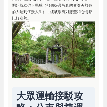
開始就給你下馬威（那個好漢坡真的會讓沒熱身
的人喘到懷疑人生），緩坡暖身對膝蓋和心情都
比較友善。
大眾運輸接駁攻