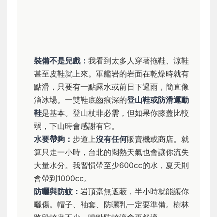
裝備不是兒戲：
我看到太多人穿著拖鞋、涼鞋
甚至皮鞋就上來。軍艦岩的岩面在乾燥時就有
點滑，只要有一點露水或前日下過雨，簡直像
溜冰場。一雙鞋底齒痕深的
登山鞋或防滑運動
鞋
是基本。登山杖非必需，但如果你膝蓋比較
弱，下山時會感謝有它。
水要帶夠：
步道上
沒有任何
販賣機或商店。就
算只走一小時，台北的悶熱天氣也會讓你流失
大量水分。我習慣帶至少600cc的水，夏天則
會帶到1000cc。
防曬與防蚊：
岩頂毫無遮蔽，半小時就能讓你
曬傷。帽子、袖套、防曬乳一定要準備。樹林