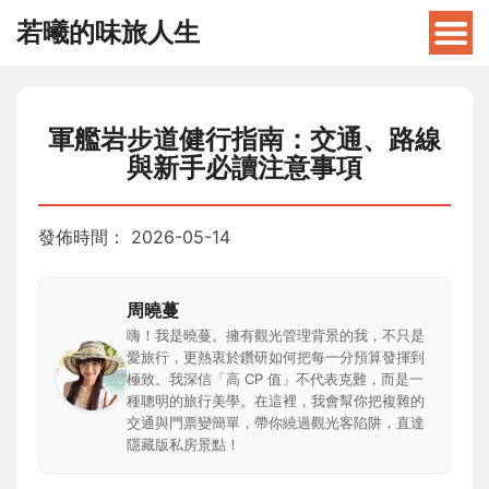
若曦的味旅人生
軍艦岩步道健行指南：交通、路線
與新手必讀注意事項
發佈時間：
2026-05-14
周曉蔓
嗨！我是曉蔓。擁有觀光管理背景的我，不只是
愛旅行，更熱衷於鑽研如何把每一分預算發揮到
極致。我深信「高 CP 值」不代表克難，而是一
種聰明的旅行美學。在這裡，我會幫你把複雜的
交通與門票變簡單，帶你繞過觀光客陷阱，直達
隱藏版私房景點！