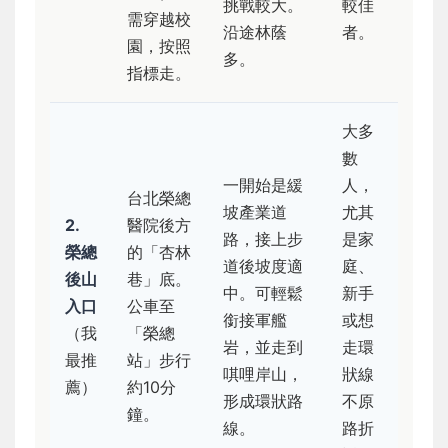
挑戰較大。
較佳
需穿越校
沿途林蔭
者。
園，按照
多。
指標走。
大多
數
一開始是緩
人，
台北榮總
坡產業道
尤其
2.
醫院後方
路，接上步
是家
榮總
的「杏林
道後坡度適
庭、
後山
巷」底。
中。可輕鬆
新手
入口
公車至
銜接軍艦
或想
（我
「榮總
岩，並走到
走環
最推
站」步行
唭哩岸山，
狀線
薦）
約10分
形成環狀路
不原
鐘。
線。
路折