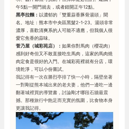
午5點一開門就去，或者錯開正午12點。
黑亭拉麵：
以濃郁的「雙重蒜香豚骨湯頭」聞
名。地址：熊本市中央區黑髮2-1-23。湯頭非常
濃厚，喜歡清爽系的人可能不適應，但我個人很
愛它焦香的蒜味。
菅乃屋（城彩苑店）：
如果你對馬肉（櫻花肉）
感到好奇但又不敢直接吃生馬肉，這家的馬肉燒
肉定食是很好的入門。在城彩苑裡就有分店，環
境乾淨，可以小份嘗試。
我記得有一次在勝烈亭排了快一小時，隔壁坐著
一對剛從熊本城出來的老夫妻，他們一邊吃一邊
翻著城裡買的導覽書，討論剛才哪段石牆最震
撼。那種旅行中飽足而充實的氛圍，比食物本身
更讓我記得。