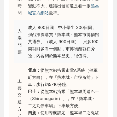
時
變動不大，建議出發前還是看一眼
熊本
間
城官方網站
最準。
成人 800日圓，中小學生 300日圓。
入
強烈推薦購買「熊本城・熊本市博物館
場
共通券」（成人 900日圓），只多100
門
圓就能多看一個點，市博物館就在旁
票
邊，內容關於熊本歷史，很值得。
電車：
從熊本站搭乘市電A系統（健軍
町方向），在「熊本城・市役所前」下
主
車，步行約5-10分鐘。
要
巴士：
從熊本站搭乘「熊本城周遊巴士
交
（Shiromegurin）」，在「熊本城・
通
二之丸停車場」下車最方便。
方
自駕：
使用導航設定「熊本城二之丸駐
式