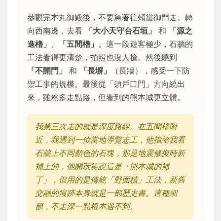
參觀完本丸御殿後，不要急著往頰當御門走。轉
向西南邊，去看
「大小天守台石垣」
和
「源之
進櫓」
、
「五間櫓」
。這一段遊客極少，石牆的
工法看得更清楚，拍照也沒人搶。然後繞到
「不開門」
和
「長塀」
（長牆），感受一下防
禦工事的規模。最後從「須戶口門」方向繞出
來，雖然多走點路，但看到的熊本城更立體。
我第三次走的就是深度路線。在五間櫓附
近，我遇到一位當地導覽志工，他指給我看
石牆上不同顏色的石塊，那是地震修復時新
補上的，他開玩笑說這是「熊本城的補
丁」，但用的是傳統「野面積」工法，新舊
交融的痕跡本身就是一部歷史書。這種細
節，不走深一點根本遇不到。