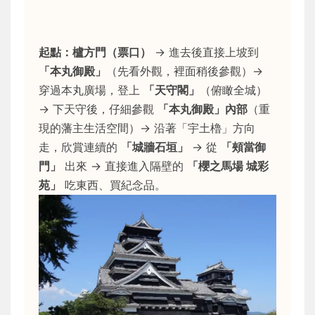
起點：櫨方門（票口）
→ 進去後直接上坡到
「本丸御殿」
（先看外觀，裡面稍後參觀）→
穿過本丸廣場，登上
「天守閣」
（俯瞰全城）
→ 下天守後，仔細參觀
「本丸御殿」內部
（重
現的藩主生活空間）→ 沿著「宇土櫓」方向
走，欣賞連續的
「城牆石垣」
→ 從
「頰當御
門」
出來 → 直接進入隔壁的
「櫻之馬場 城彩
苑」
吃東西、買紀念品。