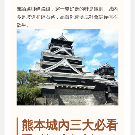
無論選哪條路線，穿一雙好走的鞋是鐵則。城內
多是坡道和碎石路，高跟鞋或薄底鞋會讓你痛不
欲生。
熊本城內三大必看