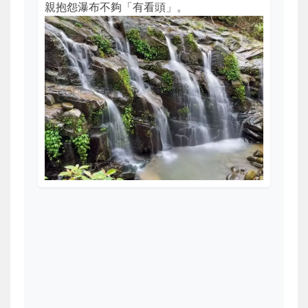
親抱怨瀑布不夠「有看頭」。