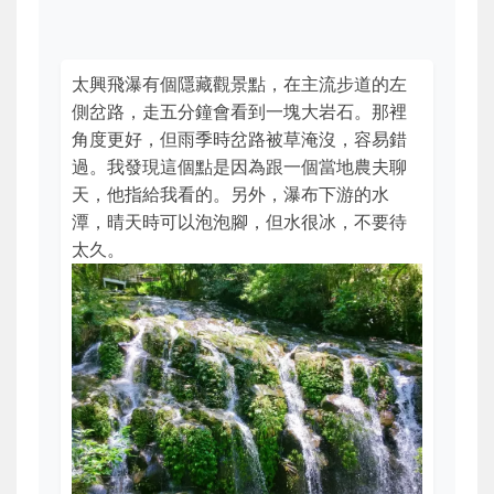
太興飛瀑有個隱藏觀景點，在主流步道的左
側岔路，走五分鐘會看到一塊大岩石。那裡
角度更好，但雨季時岔路被草淹沒，容易錯
過。我發現這個點是因為跟一個當地農夫聊
天，他指給我看的。另外，瀑布下游的水
潭，晴天時可以泡泡腳，但水很冰，不要待
太久。