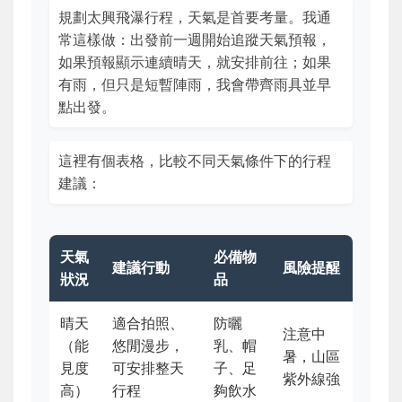
規劃太興飛瀑行程，天氣是首要考量。我通
常這樣做：出發前一週開始追蹤天氣預報，
如果預報顯示連續晴天，就安排前往；如果
有雨，但只是短暫陣雨，我會帶齊雨具並早
點出發。
這裡有個表格，比較不同天氣條件下的行程
建議：
天氣
必備物
建議行動
風險提醒
狀況
品
晴天
適合拍照、
防曬
注意中
（能
悠閒漫步，
乳、帽
暑，山區
見度
可安排整天
子、足
紫外線強
高）
行程
夠飲水