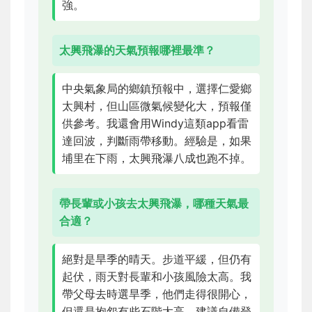
強。
太興飛瀑的天氣預報哪裡最準？
中央氣象局的鄉鎮預報中，選擇仁愛鄉
太興村，但山區微氣候變化大，預報僅
供參考。我還會用Windy這類app看雷
達回波，判斷雨帶移動。經驗是，如果
埔里在下雨，太興飛瀑八成也跑不掉。
帶長輩或小孩去太興飛瀑，哪種天氣最
合適？
絕對是旱季的晴天。步道平緩，但仍有
起伏，雨天對長輩和小孩風險太高。我
帶父母去時選旱季，他們走得很開心，
但還是抱怨有些石階太高。建議自備登