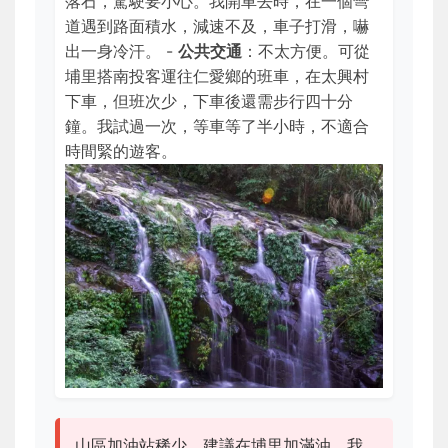
落石，駕駛要小心。我開車去時，在一個彎
道遇到路面積水，減速不及，車子打滑，嚇
出一身冷汗。 -
公共交通
：不太方便。可從
埔里搭南投客運往仁愛鄉的班車，在太興村
下車，但班次少，下車後還需步行四十分
鐘。我試過一次，等車等了半小時，不適合
時間緊的遊客。
山區加油站稀少，建議在埔里加滿油。我