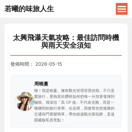
若曦的味旅人生
太興飛瀑天氣攻略：最佳訪問時機
與雨天安全須知
發佈時間：
2026-05-15
周曉蔓
嗨！我是曉蔓。擁有觀光管理背景的我，不只是
愛旅行，更熱衷於鑽研如何把每一分預算發揮到
極致。我深信「高 CP 值」不代表克難，而是一
種聰明的旅行美學。在這裡，我會幫你把複雜的
交通與門票變簡單，帶你繞過觀光客陷阱，直達
隱藏版私房景點！