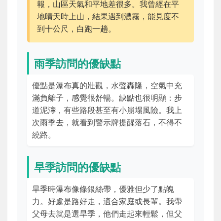
報，山區天氣和平地差很多。我曾經在平
地晴天時上山，結果遇到濃霧，能見度不
到十公尺，白跑一趟。
雨季訪問的優缺點
優點是瀑布真的壯觀，水聲轟隆，空氣中充
滿負離子，感覺很舒暢。缺點也很明顯：步
道泥濘，有些路段甚至有小崩塌風險。我上
次雨季去，就看到警示牌提醒落石，不得不
繞路。
旱季訪問的優缺點
旱季時瀑布像條銀絲帶，優雅但少了點魄
力。好處是路好走，適合家庭或長輩。我帶
父母去就是選旱季，他們走起來輕鬆，但父