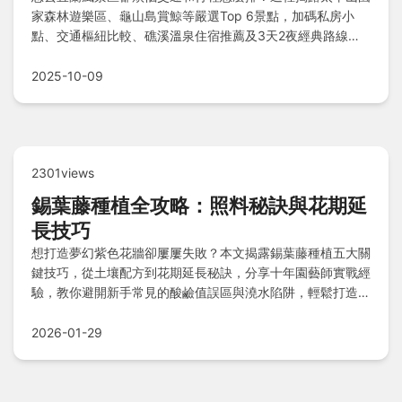
家森林遊樂區、龜山島賞鯨等嚴選Top 6景點，加碼私房小
點、交通樞紐比較、礁溪溫泉住宿推薦及3天2夜經典路線，
還有避開人潮的血淚提醒，讓你輕鬆規劃完美深度之旅！
2025-10-09
2301views
錫葉藤種植全攻略：照料秘訣與花期延
長技巧
想打造夢幻紫色花牆卻屢屢失敗？本文揭露錫葉藤種植五大關
鍵技巧，從土壤配方到花期延長秘訣，分享十年園藝師實戰經
驗，教你避開新手常見的酸鹼值誤區與澆水陷阱，輕鬆打造爆
花奇蹟！
2026-01-29