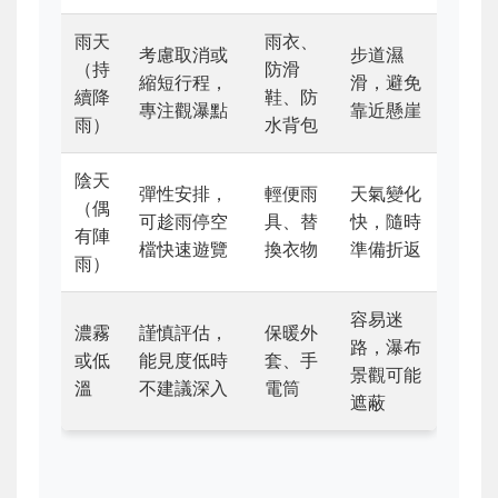
雨天
雨衣、
考慮取消或
步道濕
（持
防滑
縮短行程，
滑，避免
續降
鞋、防
專注觀瀑點
靠近懸崖
雨）
水背包
陰天
彈性安排，
輕便雨
天氣變化
（偶
可趁雨停空
具、替
快，隨時
有陣
檔快速遊覽
換衣物
準備折返
雨）
容易迷
濃霧
謹慎評估，
保暖外
路，瀑布
或低
能見度低時
套、手
景觀可能
溫
不建議深入
電筒
遮蔽