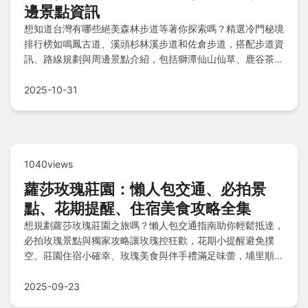
邊景點資訊
想知道台灣有哪些絕美森林步道等著你探索嗎？精選冷門秘境
排行榜如鳴鳳古道、溪頭杉林溪步道和佐倉步道，搭配步道資
訊、路線規劃與周邊景點介紹，包括獅潭仙山仙草、鹿谷茶業
文化館等地點。還提供交通停車指南、注意事項和常見問答，
讓你輕鬆規劃安全又充實的自然之旅。
2025-10-31
1040views
蘿莎玫瑰莊園：懶人包交通、必拍景
點、花期提醒、住宿美食攻略全集
想規劃蘿莎玫瑰莊園之旅嗎？懶人包交通指南助你輕鬆抵達，
必拍玫瑰景點與獨家攻略讓玫瑰控狂歡，花期小提醒避免撲
空。莊園住宿小確幸、玫瑰美食與伴手禮滿足味蕾，埔里順遊
景點一次玩好玩滿，還有Q&A解答所有疑惑！
2025-09-23