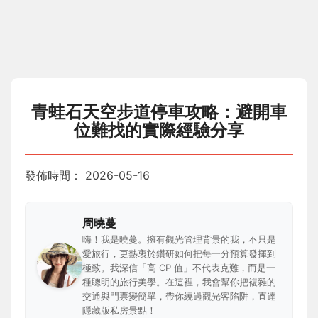
青蛙石天空步道停車攻略：避開車
位難找的實際經驗分享
發佈時間：
2026-05-16
周曉蔓
嗨！我是曉蔓。擁有觀光管理背景的我，不只是
愛旅行，更熱衷於鑽研如何把每一分預算發揮到
極致。我深信「高 CP 值」不代表克難，而是一
種聰明的旅行美學。在這裡，我會幫你把複雜的
交通與門票變簡單，帶你繞過觀光客陷阱，直達
隱藏版私房景點！