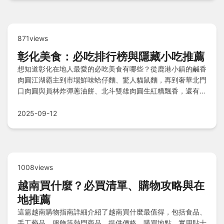
871views
彰化美食：必吃排行榜與隱藏小吃推薦
想知道彰化在地人最愛的必吃美食有哪些？從鹿港小鎮的鹹香
肉圓江湖霸主到市場鮮味蛤仔麵、驚人貓鼠麵，再到奢華北門
口肉圓與員林炸彈蔥油餅、北斗雙雄肉圓生紅糟飄香，還有在
地早午餐高麗菜飯與消暑涼圓。本篇文章揭曉主觀排行榜心
得，並附上Q&A快問快答，帶你一次嚐遍彰化經典小吃！
2025-09-12
1008views
越南買什麼？必買清單、購物攻略與在
地推薦
這篇越南購物指南詳細介紹了越南買什麼最值得，包括食品、
手工藝品、服飾等熱門商品。提供價格、購買地點、實用貼士