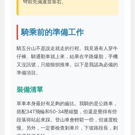
彎前先減速並靠右。
騎乘前的準備工作
騎五分山不是說走就走的行程。我見過有人穿牛
仔褲、騎通勤車就上來，結果在半路爆胎，手機
又沒訊號，只能狼狽推車。以下是我認為必備的
準備項目。
裝備清單
單車本身最好有足夠的齒比。我騎的是公路車，
搭配34T飛輪和50-34壓縮盤，但還是覺得有些
段落得站起來踩。登山車會輕鬆一些，但速度較
慢。另外，一定要檢查剎車片，下坡路段長，剎