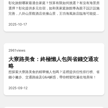
彰化旅館哪家最適合家庭？預算有限如何挑選？有沒有海景房
選擇？彰化提供多元住宿，如和美家庭旅館專為親子設計設施
完善，八卦山景觀酒店坐擁山景，王功海風旅店臨海可能提供
海景房；預算考量下，田尾花園民宿或員林小確幸旅宿價格親
民具特色，溪湖羊肉爐主題民宿結合美食體驗，讓您在有限花
2025-10-17
費享受舒適旅程，探索更多選項如彰化市區商務館或北斗文化
賓館。
2961views
大寮路美食：終極懶人包與省錢交通攻
略
想探索大寮路美食的精華懶人包嗎？這裡提供任性排行榜、省
錢小撇步、交通路線及Q&A解惑，帶你輕鬆吃遍在地美味！
2025-09-12