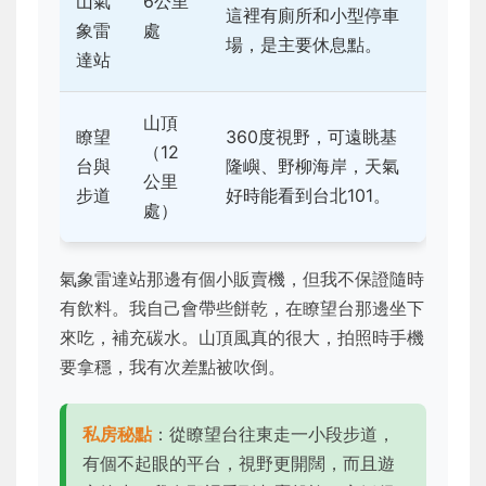
山氣
6公里
這裡有廁所和小型停車
象雷
處
場，是主要休息點。
達站
山頂
瞭望
360度視野，可遠眺基
（12
台與
隆嶼、野柳海岸，天氣
公里
步道
好時能看到台北101。
處）
氣象雷達站那邊有個小販賣機，但我不保證隨時
有飲料。我自己會帶些餅乾，在瞭望台那邊坐下
來吃，補充碳水。山頂風真的很大，拍照時手機
要拿穩，我有次差點被吹倒。
私房秘點
：從瞭望台往東走一小段步道，
有個不起眼的平台，視野更開闊，而且遊