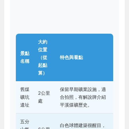
大約
位置
景點
（從
特色與看點
名稱
起點
算）
舊煤
保留早期礦業設施，適
2公里
礦坑
合拍照，有解說牌介紹
處
遺址
平溪煤礦歷史。
五分
白色球體建築很醒目，