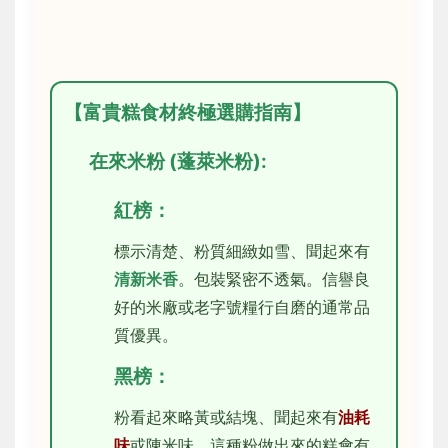
【富貴糕食材終極選購指南】
在來米粉 (蓬萊米粉):
紅榜：
標示清楚、粉質細緻如雪、聞起來有
清新米香
。包裝緊密不透氣。信譽良
好的米廠或老字號糧行自磨的通常品
質優異。
黑榜：
粉看起來略黃或結塊、聞起來有
油耗
味
或陳米味。這種粉做出來的糕會有