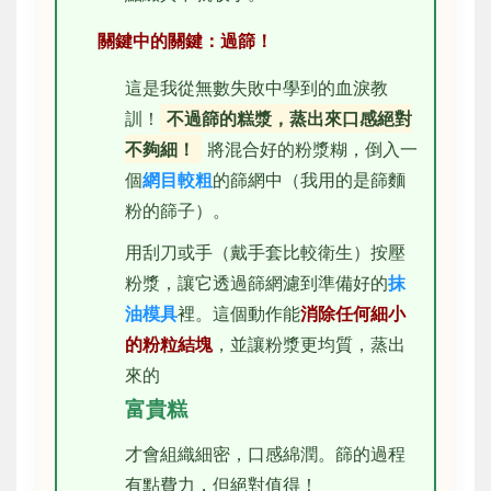
關鍵中的關鍵：過篩！
這是我從無數失敗中學到的血淚教
訓！
不過篩的糕漿，蒸出來口感絕對
不夠細！
將混合好的粉漿糊，倒入一
個
網目較粗
的篩網中（我用的是篩麵
粉的篩子）。
用刮刀或手（戴手套比較衛生）按壓
粉漿，讓它透過篩網濾到準備好的
抹
油模具
裡。這個動作能
消除任何細小
的粉粒結塊
，並讓粉漿更均質，蒸出
來的
富貴糕
才會組織細密，口感綿潤。篩的過程
有點費力，但絕對值得！