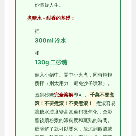
你懷疑人生。
煮糖水 - 甜香的基礎：
把
300ml 冷水
和
130g 二砂糖
倒入小鍋中。開中小火煮，同時輕輕
攪拌（別太用力，避免沙子噴濺）。
煮到砂糖
完全溶解
即可，
千萬不要煮
滾！不要煮滾！不要煮滾！
煮滾容易
讓糖水濃度變高甚至稍微焦化，會影
響後續粉漿的濃稠度和蒸熟的時間。
糖溶解了就可以關火，放涼到微溫或