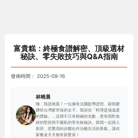
富貴糕：終極食譜解密、頂級選材
秘訣、零失敗技巧與Q&A指南
發佈時間：
2025-09-16
林曉晨
嗨，我是曉晨！一位擁有法國藍帶證照、卻熱愛
鑽研台灣家常味的女子。我深信「料理是場溫柔
的實驗」，這裡不只有精確的克數，更有我對食
材的堅持與不藏私的零失敗秘訣。跟我一起踏入
廚房，把繁瑣的步驟化作治癒生活的香氣，讓你
家餐桌天天都有新驚喜！