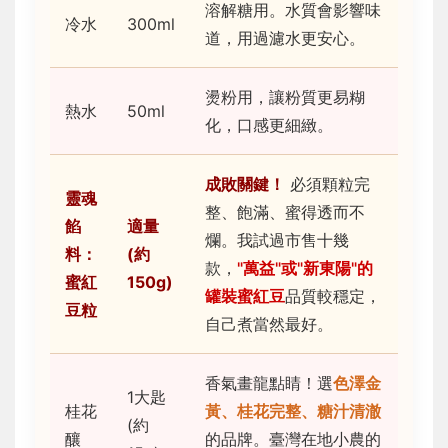
溶解糖用。水質會影響味
冷水
300ml
道，用過濾水更安心。
燙粉用，讓粉質更易糊
熱水
50ml
化，口感更細緻。
成敗關鍵！
必須顆粒完
靈魂
整、飽滿、蜜得透而不
餡
適量
爛。我試過市售十幾
料：
(約
款，
"萬益"或"新東陽"的
蜜紅
150g)
罐裝蜜紅豆
品質較穩定，
豆粒
自己煮當然最好。
香氣畫龍點睛！選
色澤金
1大匙
桂花
黃、桂花完整、糖汁清澈
(約
釀
的品牌。臺灣在地小農的