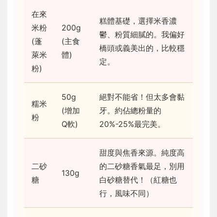
在來
糕體基礎，選擇米香濃
米粉
200g
鬱、粉質細膩的。我偏好
(蓬
(主食
橋頭或義美出的，比較穩
萊米
體)
定。
粉)
50g
絕對不能省！但太多會黏
糯米
(增加
牙。約佔總粉量的
粉
Q軟)
20%-25%最完美。
甜度與焦香來源。純度高
二砂
的二砂糖香氣最足，別用
130g
糖
白砂糖替代！（紅糖也
行，風味不同）