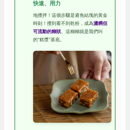
快速、用力
地攪拌！這個步驟是避免結塊的黃金
時刻！攪到看不到乾粉，成為
濃稠但
可流動的糊狀
。這糊糊就是我們叫
的"糕漿"基底。