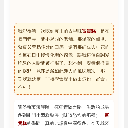
我記得第一次吃到真正的古早味
富貴糕
，是在
臺南巷弄一間不起眼的老舖。那溫潤的甜度、
紮實又帶點彈牙的口感，還有那紅豆與桂花的
香氣在口中慢慢化開的感覺，讓我這個自詡愛
吃鬼的人瞬間被征服了。想不到一塊看似樸實
的糕點，竟能蘊藏如此迷人的風味層次！那一
刻我就決定，非得學會親手做出這份「富貴」
不可！
這份執著讓我踏上瘋狂實驗之路，失敗的成品
多到能開小型糕點展（味道恐怖的那種）。
富
貴糕
的學問，真的比想像中深得多。今天就來