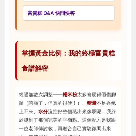
富貴糕 Q&A 快問快答
掌握黃金比例：我的終極富貴糕
食譜解密
經過無數次調整——
糯米粉
太多會硬得砸傷腳
趾（誇張了，但真的很硬！）、
糖量
不足香氣
上不來、
水分
沒控好整個蒸出來像爛泥... 我終
於抓到了那個完美的平衡點。這個配方是我跟
一位老師傅討教，再融合自己實驗微調出來