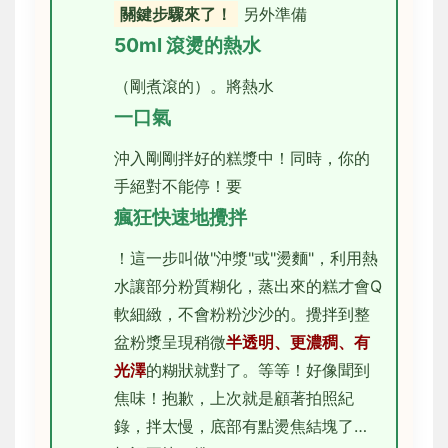
關鍵步驟來了！
另外準備
50ml 滾燙的熱水
（剛煮滾的）。將熱水
一口氣
沖入剛剛拌好的糕漿中！同時，你的
手絕對不能停！要
瘋狂快速地攪拌
！這一步叫做"沖漿"或"燙麵"，利用熱
水讓部分粉質糊化，蒸出來的糕才會Q
軟細緻，不會粉粉沙沙的。攪拌到整
盆粉漿呈現稍微
半透明、更濃稠、有
光澤
的糊狀就對了。等等！好像聞到
焦味！抱歉，上次就是顧著拍照紀
錄，拌太慢，底部有點燙焦結塊了…