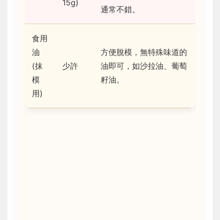
15g)
通常不錯。
食用
油
方便脫模，無特殊味道的
(抹
少許
油即可，如沙拉油、葡萄
模
籽油。
用)