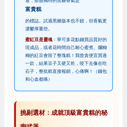
選，那股獨特的焦糖香氣是
富貴糕
的標誌。試過黑糖版本也不錯，但香氣更
濃鬱厚重些。
蜜紅豆是靈魂
：寧可多花點錢買品質好的
現成品，或者花時間自己耐心蜜煮。爛糊
糊的紅豆會毀了整塊糕！我曾貪便宜買過
一款，結果豆子又硬又乾，咬下去像在吃
石子，整批糕直接報銷，心痛啊！（錢包
和心血都痛）
挑剔選材：成就頂級富貴糕的秘
密武器