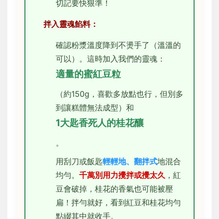
切記要快狠準！
拌入靈魂餡料：
確認粉漿溫度降到不燙手了（溫溫的
可以）。這時加入我們的靈魂：
適量的蜜紅豆粒
（約150g，喜歡多放點也行，但別多
到讓糕體無法成型）和
1大匙香死人的桂花釀
。
用刮刀或飯匙
輕輕地、翻拌式
地混合
均勻。
千萬別用力攪拌或攪太久
，紅
豆會破掉，桂花的香氣也可能被壓
扁！拌勻就好，看到紅豆和桂花均勻
點綴其中就收手。