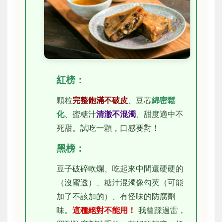
紅榜：
顆粒
完整飽滿不破皮
、豆芯
綿密鬆
化
、蜜糖汁
清澈不混濁
、甜度適中不
死甜。試吃一顆，口感要對！
黑榜：
豆子破碎軟爛、吃起來中間還硬硬的
（沒蜜透）、糖汁混濁像勾芡（可能
加了不該加的）、有怪味的防腐劑
味。
這種絕對不能用！
我曾踩過雷，