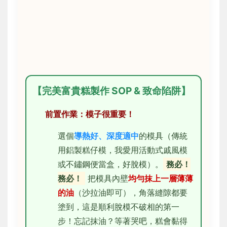
【完美富貴糕製作 SOP & 致命陷阱】
前置作業：模子很重要！
選個
導熱好、深度適中
的模具（傳統
用鋁製糕仔模，我愛用活動式戚風模
或不鏽鋼便當盒，好脫模）。
務必！
務必！
把模具內壁
均勻抹上一層薄薄
的油
（沙拉油即可），角落縫隙都要
塗到，這是順利脫模不破相的第一
步！忘記抹油？等著哭吧，糕會黏得