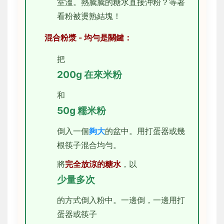
室溫。熱騰騰的糖水直接沖粉？等著
看粉被燙熟結塊！
混合粉漿 - 均勻是關鍵：
把
200g 在來米粉
和
50g 糯米粉
倒入一個
夠大
的盆中。用打蛋器或幾
根筷子混合均勻。
將
完全放涼的糖水
，以
少量多次
的方式倒入粉中。一邊倒，一邊用打
蛋器或筷子