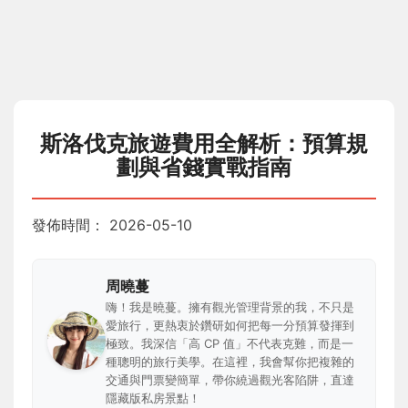
斯洛伐克旅遊費用全解析：預算規
劃與省錢實戰指南
發佈時間：
2026-05-10
周曉蔓
嗨！我是曉蔓。擁有觀光管理背景的我，不只是
愛旅行，更熱衷於鑽研如何把每一分預算發揮到
極致。我深信「高 CP 值」不代表克難，而是一
種聰明的旅行美學。在這裡，我會幫你把複雜的
交通與門票變簡單，帶你繞過觀光客陷阱，直達
隱藏版私房景點！