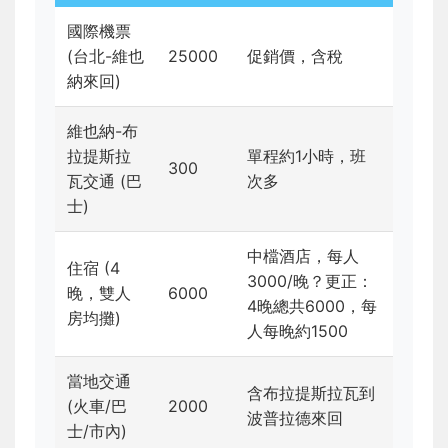
國際機票
(台北-維也
25000
促銷價，含稅
納來回)
維也納-布
拉提斯拉
單程約1小時，班
300
瓦交通 (巴
次多
士)
中檔酒店，每人
住宿 (4
3000/晚？更正：
晚，雙人
6000
4晚總共6000，每
房均攤)
人每晚約1500
當地交通
含布拉提斯拉瓦到
(火車/巴
2000
波普拉德來回
士/市內)