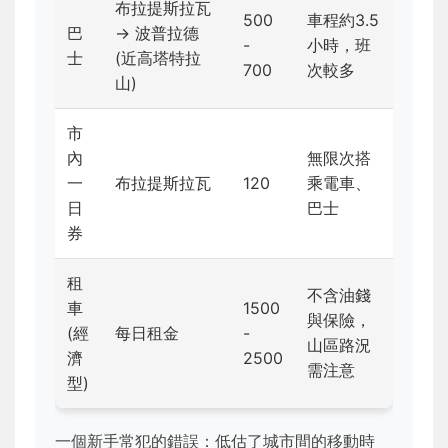
布拉提斯拉瓦
500
車程約3.5
巴
→ 波普拉德
-
小時，班
士
(近高塔特拉
700
次較多
山)
市
內
無限次搭
一
布拉提斯拉瓦
120
乘電車、
日
巴士
券
租
不含油錢
車
1500
與保險，
(經
每日租金
-
山區路況
濟
2500
需注意
型)
一個新手常犯的錯誤：低估了城市間的移動時