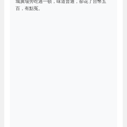
城廣場旁吃過一頓，味道普通，卻花了台幣五
百，有點冤。