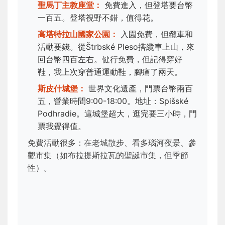
聖馬丁主教座堂：
免費進入，但登塔要台幣
一百五。登塔視野不錯，值得花。
高塔特拉山國家公園：
入園免費，但纜車和
活動要錢。從Štrbské Pleso搭纜車上山，來
回台幣四百左右。健行免費，但記得穿好
鞋，我上次穿普通運動鞋，腳痛了兩天。
斯皮什城堡：
世界文化遺產，門票台幣兩百
五，營業時間9:00-18:00。地址：Spišské
Podhradie。這城堡超大，逛完要三小時，門
票我覺得值。
免費活動很多：在老城散步、看多瑙河夜景、參
觀市集（如布拉提斯拉瓦的聖誕市集，但季節
性）。