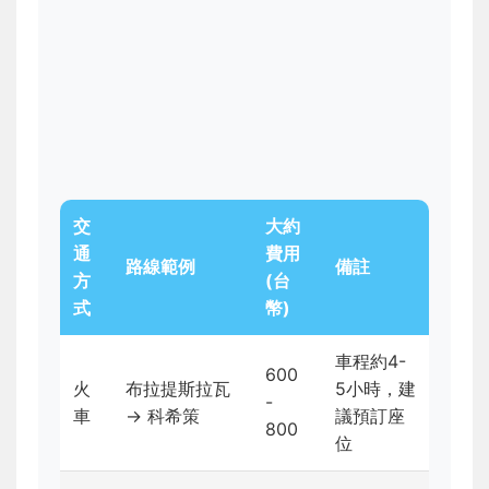
交
大約
通
費用
路線範例
備註
方
(台
式
幣)
車程約4-
600
火
布拉提斯拉瓦
5小時，建
-
車
→ 科希策
議預訂座
800
位